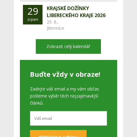
29
KRAJSKÉ DOŽÍNKY
LIBERECKÉHO KRAJE 2026
srpen
29. 8.,
Jilemnice
Zobrazit celý kalendář
Buďte vždy v obraze!
Zadejte váš email a my vám občas
pošleme výběr těch nejzajímavější
článků.