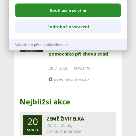
30.7. 2026 |
Aktuality
Souhlasím se vším
www.agropress.cz
Podrobné nastavení
Národní zemědělské muzeum
Vytvořeno přes cookieslista.cz
výstavou ukazuje psa jako
pomocníka při chovu stád
28.7. 2026 |
Aktuality
www.agropress.cz
Nejbližsí akce
20
ZEMĚ ŽIVITELKA
20. 8. - 25. 8.,
srpen
České Budějovice