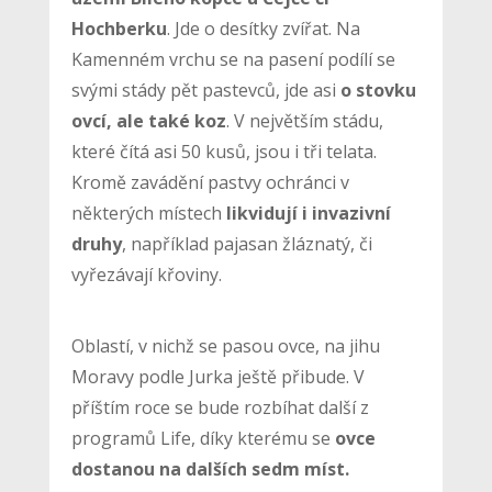
Hochberku
. Jde o desítky zvířat. Na
Kamenném vrchu se na pasení podílí se
svými stády pět pastevců, jde asi
o stovku
ovcí, ale také koz
. V největším stádu,
které čítá asi 50 kusů, jsou i tři telata.
Kromě zavádění pastvy ochránci v
některých místech
likvidují i invazivní
druhy
, například pajasan žláznatý, či
vyřezávají křoviny.
Oblastí, v nichž se pasou ovce, na jihu
Moravy podle Jurka ještě přibude. V
příštím roce se bude rozbíhat další z
programů Life, díky kterému se
ovce
dostanou na dalších sedm míst.