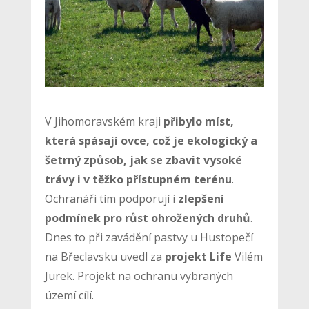
V Jihomoravském kraji
přibylo míst,
která spásají ovce, což je ekologický a
šetrný způsob, jak se zbavit vysoké
trávy i v těžko přístupném terénu
.
Ochranáři tím podporují i
zlepšení
podmínek pro růst ohrožených druhů
.
Dnes to při zavádění pastvy u Hustopečí
na Břeclavsku uvedl za
projekt Life
Vilém
Jurek. Projekt na ochranu vybraných
území cílí.