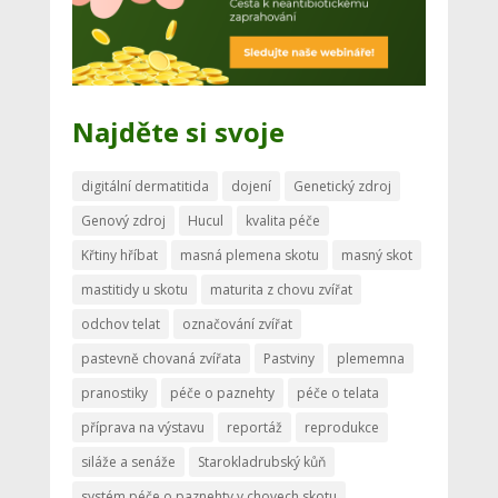
Najděte si svoje
digitální dermatitida
dojení
Genetický zdroj
Genový zdroj
Hucul
kvalita péče
Křtiny hříbat
masná plemena skotu
masný skot
mastitidy u skotu
maturita z chovu zvířat
odchov telat
označování zvířat
pastevně chovaná zvířata
Pastviny
plememna
pranostiky
péče o paznehty
péče o telata
příprava na výstavu
reportáž
reprodukce
siláže a senáže
Starokladrubský kůň
systém péče o paznehty v chovech skotu