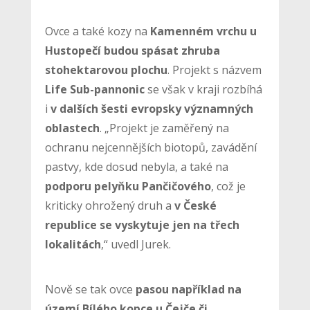
Ovce a také kozy na
Kamenném vrchu u
Hustopečí budou spásat zhruba
stohektarovou plochu
. Projekt s názvem
Life Sub-pannonic
se však v kraji rozbíhá
i
v dalších šesti evropsky významných
oblastech
. „Projekt je zaměřený na
ochranu nejcennějších biotopů, zavádění
pastvy, kde dosud nebyla, a také na
podporu pelyňku Pančičového
, což je
kriticky ohrožený druh a
v České
republice se vyskytuje jen na třech
lokalitách
,“ uvedl Jurek.
Nově se tak ovce
pasou například na
území Bílého kopce u Čejče či