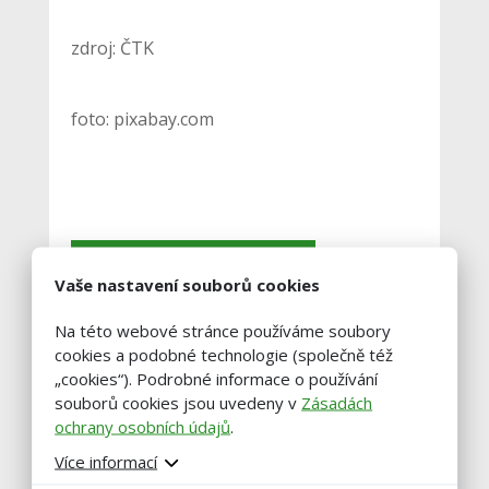
zdroj: ČTK
foto: pixabay.com
Vstoupit do diskuze
Vaše nastavení souborů cookies
Na této webové stránce používáme soubory
Podobné články
cookies a podobné technologie (společně též
„cookies“). Podrobné informace o používání
souborů cookies jsou uvedeny v
Zásadách
Zemědělci na jihu Čech snižují
ochrany osobních údajů
.
stavy skotu, kvůli suchu
Více informací
nemají krmivo