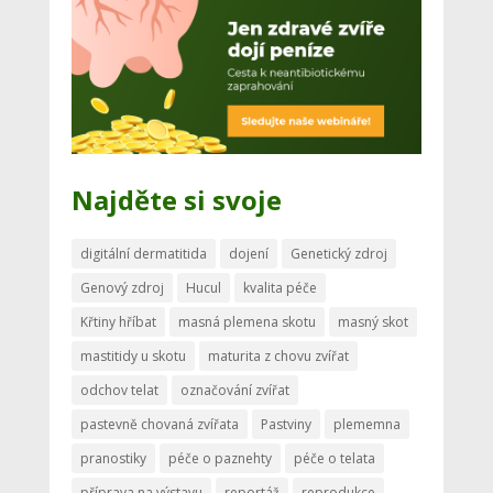
Najděte si svoje
digitální dermatitida
dojení
Genetický zdroj
Genový zdroj
Hucul
kvalita péče
Křtiny hříbat
masná plemena skotu
masný skot
mastitidy u skotu
maturita z chovu zvířat
odchov telat
označování zvířat
pastevně chovaná zvířata
Pastviny
plememna
pranostiky
péče o paznehty
péče o telata
příprava na výstavu
reportáž
reprodukce