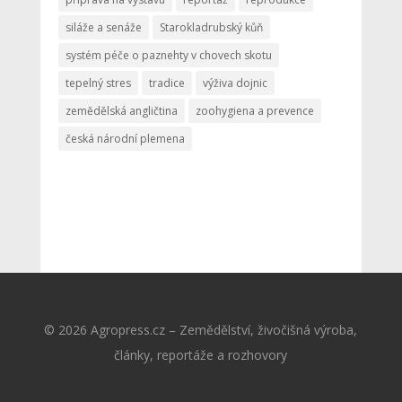
siláže a senáže
Starokladrubský kůň
systém péče o paznehty v chovech skotu
tepelný stres
tradice
výživa dojnic
zemědělská angličtina
zoohygiena a prevence
česká národní plemena
© 2026 Agropress.cz – Zemědělství, živočišná výroba,
články, reportáže a rozhovory