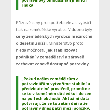
potravinový ombudsman Jindřich
Fialka.
Příznivé ceny pro spotřebitele ale vytváří
tlak na zemědělské výrobce. V dubnu byly
ceny zemědělských výrobců meziročně
o desetinu nižší.
Ministerstvo proto
hledá možnosti,
jak stabilizovat
podnikání v zemědělství a zároveň
zachovat cenově dostupné potraviny.
„Pokud našim zemědělcům a
potravinářům vytvoříme stabilní a
předvídatelné prostředí, promítne
se to v konečném důsledku i do cen
na pultech obchodů. Aktuální data
potvrzují, že se to zatím daří a že
potraviny dnes patří mezi položky,