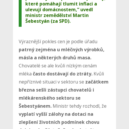
které pomáhají tlumit inflaci a
ulevují domácnostem,“ uvedl
ministr zemědělství Martin
Šebestyán (za SPD).
Výraznější pokles cen je podle úřadu
patrný zejména u mléčných výrobků,
másla a některých druhů masa.
Chovatelé se ale kvůli nízkým cenám
mléka
často dostávají do ztráty.
Kvůli
nepříznivé situaci v sektoru se
začátkem
března sešli zástupci chovatelů i
mlékárenského sektoru se
Šebestyánem.
Ministr tehdy rozhodl, že
vyplatí vyšší zálohy na dotaci na
zlepšení životních podmínek chovu