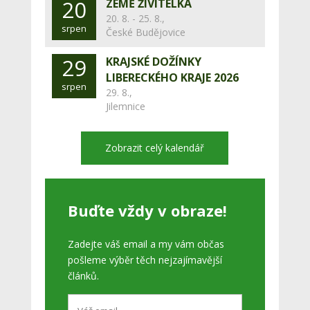
20
ZEMĚ ŽIVITELKA
20. 8. - 25. 8.,
srpen
České Budějovice
29
KRAJSKÉ DOŽÍNKY
LIBERECKÉHO KRAJE 2026
srpen
29. 8.,
Jilemnice
Zobrazit celý kalendář
Buďte vždy v obraze!
Zadejte váš email a my vám občas
pošleme výběr těch nejzajímavější
článků.