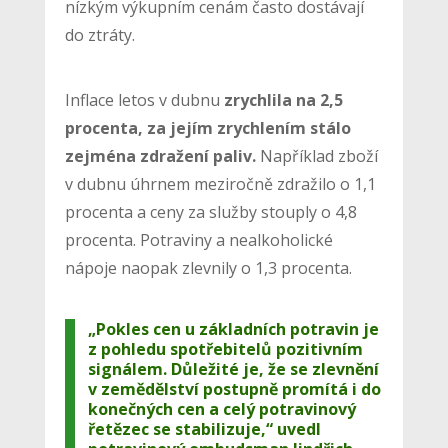
nízkým výkupním cenám často dostávají
do ztráty.
Inflace letos v dubnu
zrychlila na 2,5
procenta, za jejím zrychlením stálo
zejména zdražení paliv.
Například zboží
v dubnu úhrnem meziročně zdražilo o 1,1
procenta a ceny za služby stouply o 4,8
procenta. Potraviny a nealkoholické
nápoje naopak zlevnily o 1,3 procenta.
„Pokles cen u základních potravin je
z pohledu spotřebitelů pozitivním
signálem. Důležité je, že se zlevnění
v zemědělství postupně promítá i do
konečných cen a celý potravinový
řetězec se stabilizuje,“ uvedl