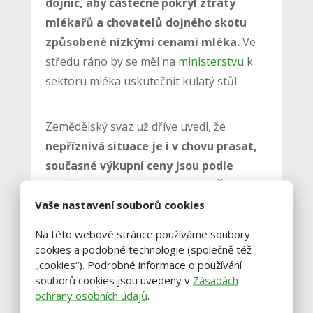
dojnic, aby částečně pokryl ztráty
mlékařů a chovatelů dojného skotu
způsobené nízkými cenami mléka.
Ve
středu ráno by se měl na
ministerstvu
k
sektoru mléka uskutečnit kulatý stůl.
Zemědělský svaz už dříve uvedl, že
nepříznivá situace je i v chovu prasat,
současné výkupní ceny jsou podle
dřívějšího vyjádření svazu pro ČTK
Vaše nastavení souborů cookies
dlouhodobě nízké a podnákladové
.
„Pokud se cenová úroveň zemědělské
Na této webové stránce používáme soubory
produkce dlouhodobě nepřiblíží reálným
cookies a podobné technologie (společně též
nákladům, povede to k omezení investic i
„cookies“). Podrobné informace o používání
souborů cookies jsou uvedeny v
Zásadách
dalšího rozvoje domácí produkce. Do
ochrany osobních údajů
.
budoucna to může zvýšit závislost České