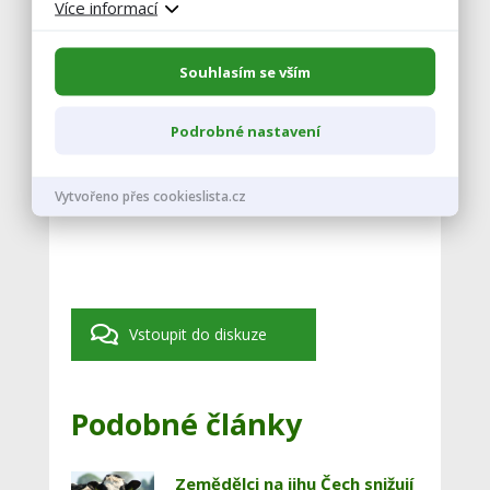
Více informací
republiky na dovozech potravin,“ uvedl
předseda svazu Martin Pýcha.
Souhlasím se vším
zdroj: ČTK
Podrobné nastavení
foto: pixabay.com
Vytvořeno přes cookieslista.cz
Vstoupit do diskuze
Podobné články
Zemědělci na jihu Čech snižují