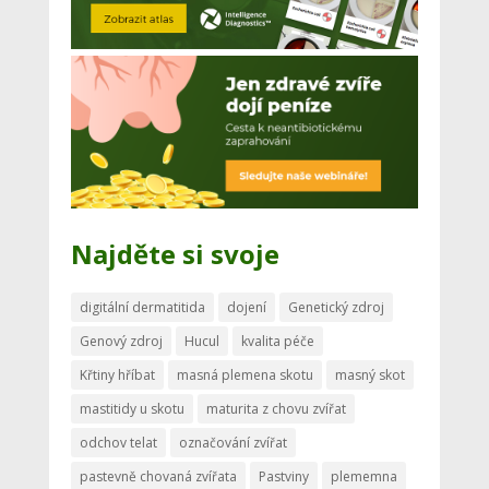
Najděte si svoje
digitální dermatitida
dojení
Genetický zdroj
Genový zdroj
Hucul
kvalita péče
Křtiny hříbat
masná plemena skotu
masný skot
mastitidy u skotu
maturita z chovu zvířat
odchov telat
označování zvířat
pastevně chovaná zvířata
Pastviny
plememna