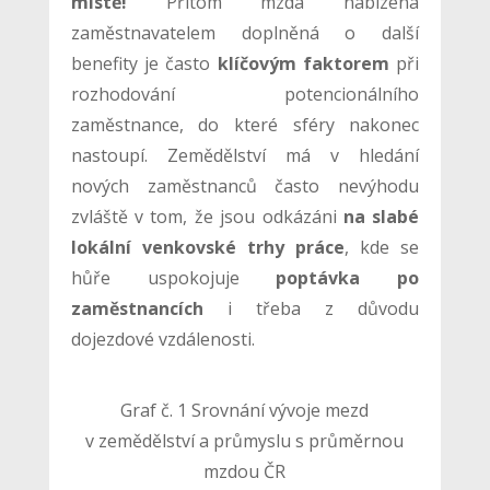
místě!
Přitom mzda nabízená
zaměstnavatelem doplněná o další
benefity je často
klíčovým faktorem
při
rozhodování potencionálního
zaměstnance, do které sféry nakonec
nastoupí. Zemědělství má v hledání
nových zaměstnanců často nevýhodu
zvláště v tom, že jsou odkázáni
na slabé
lokální venkovské trhy práce
, kde se
hůře uspokojuje
poptávka po
zaměstnancích
i třeba z důvodu
dojezdové vzdálenosti.
Graf č. 1 Srovnání vývoje mezd
v zemědělství a průmyslu s průměrnou
mzdou ČR