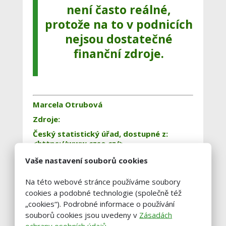
není často reálné,
protože na to v podnicích
nejsou dostatečné
finanční zdroje.
Marcela Otrubová
Zdroje:
Český statistický úřad, dostupné z:
<https://www.czso.cz/>
Mzdy v zemědělství České republiky,
Vaše nastavení souborů cookies
dostupné z:
<https://www.uzei.cz/data/usr_001_cz_so
Na této webové stránce používáme soubory
ubory/180604_aktualita_zemedelec.pdf>
cookies a podobné technologie (společně též
„cookies“). Podrobné informace o používání
souborů cookies jsou uvedeny v
Zásadách
ochrany osobních údajů
.