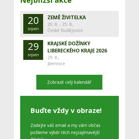
20
ZEMĚ ŽIVITELKA
20. 8. - 25. 8.,
srpen
České Budějovice
29
KRAJSKÉ DOŽÍNKY
LIBERECKÉHO KRAJE 2026
srpen
29. 8.,
Jilemnice
Zobrazit celý kalendář
Buďte vždy v obraze!
Zadejte váš email a my vám občas
pošleme výběr těch nejzajímavější