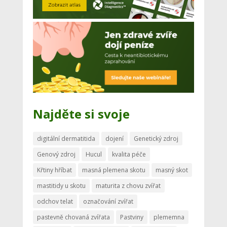
Najděte si svoje
digitální dermatitida
dojení
Genetický zdroj
Genový zdroj
Hucul
kvalita péče
Křtiny hříbat
masná plemena skotu
masný skot
mastitidy u skotu
maturita z chovu zvířat
odchov telat
označování zvířat
pastevně chovaná zvířata
Pastviny
plememna