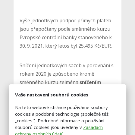
Výše jednotlivých podpor přímých plateb
jsou přepočteny podle směnného kurzu
Evropské centrální banky stanoveného k
30. 9. 2021, který letos byl 25,495 Kč/EUR.
Snížení jednotkových sazeb v porovnání s
rokem 2020 je způsobeno kromě
směnného kurzu zejména
snížením
celkových rozpočtových stropů
Vaše nastavení souborů cookies
určených na přímé platby
a převodem
Na této webové stránce používáme soubory
0,8 % finančních prostředků z přímých
cookies a podobné technologie (společně též
plateb na platby v rámci Programu
„cookies“). Podrobné informace o používání
rozvoje venkova
.
souborů cookies jsou uvedeny v
Zásadách
ochrany osobních údajů
.