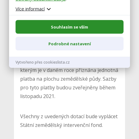
Více informací
Z národních zdrojů evropské platby
doplňují přechodné vnitrostátní podpory
poskytované na zemědělskou půdu,
Souhlasím se vším
chmel, škrobové brambory, přežvýkavce,
krávy bez tržní produkce mléka a ovce a
Podrobné nastavení
kozy. Přechodné vnitrostátní podpory
jsou vypláceny jen těm zemědělcům,
Vytvořeno přes cookieslista.cz
kterým je v daném roce přiznána jednotná
platba na plochu zemědělské půdy. Sazby
pro tyto platby budou zveřejněny během
listopadu 2021.
Všechny z uvedených dotací bude vyplácet
Státní zemědělský intervenční fond.