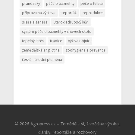
pranostiky
péče o paznehty
péče o telata
příprava na výstavu
reportáž
reprodukce
siláže a senáže
Starokladrubský kůň
systém péče o paznehty v chovech skotu
tepelný stres
tradice
výživa dojnic
zemědělská angličtina
zoohygiena a prevence
česká národní plemena
© 2026 Agropress.cz – Zemědělství, živočišná výroba,
články, reportáže a rozhovory