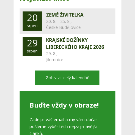
20
ZEMĚ ŽIVITELKA
20. 8. - 25. 8.,
srpen
České Budějovice
29
KRAJSKÉ DOŽÍNKY
LIBERECKÉHO KRAJE 2026
srpen
29. 8.,
Jilemnice
Zobrazit celý kalendář
Buďte vždy v obraze!
Zadejte váš email a my vám občas
pošleme výběr těch nejzajímavější
článků.