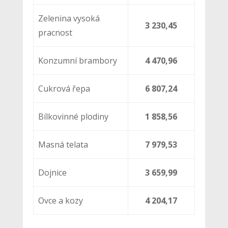
Zelenina vysoká
3 230,45
pracnost
Konzumní brambory
4 470,96
Cukrová řepa
6 807,24
Bílkovinné plodiny
1 858,56
Masná telata
7 979,53
Dojnice
3 659,99
Ovce a kozy
4 204,17