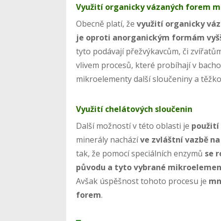
Využití organicky vázaných forem m
Obecně platí, že
využití organicky váz
je oproti anorganickým formám vyš
tyto podávají přežvýkavcům, či zvířat
vlivem procesů, které probíhají v bach
mikroelementy další sloučeniny a těžk
Využití chelátových sloučenin
Další možností v této oblasti je
použití
minerály nachází
ve zvláštní vazbě na
tak, že pomocí speciálních enzymů
se r
původu a tyto vybrané mikroelement
Avšak úspěšnost tohoto procesu je
mn
forem
.