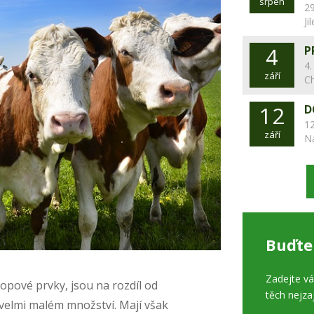
srpen
29
Ji
4
P
4.
září
C
12
D
12
září
N
Buďte
Zadejte v
opové prvky, jsou na rozdíl od
těch nejza
velmi malém množství. Mají však