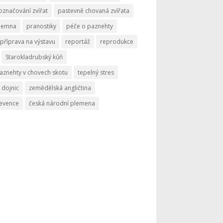
označování zvířat
pastevně chovaná zvířata
memna
pranostiky
péče o paznehty
příprava na výstavu
reportáž
reprodukce
Starokladrubský kůň
aznehty v chovech skotu
tepelný stres
 dojnic
zemědělská angličtina
revence
česká národní plemena