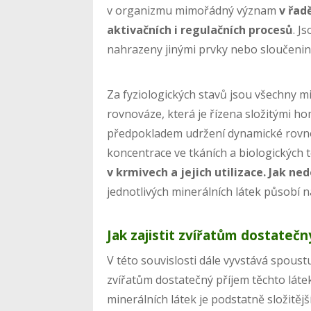
v organizmu mimořádný význam
v řad
aktivačních i regulačních procesů
. J
nahrazeny jinými prvky nebo sloučenin
Za fyziologických stavů jsou všechny m
rovnováze, která je řízena složitými 
předpokladem udržení dynamické rovnov
koncentrace ve tkáních a biologických
v krmivech a jejich utilizace. Jak n
jednotlivých minerálních látek působí 
Jak zajistit zvířatům dostateč
V této souvislosti dále vyvstává spoust
zvířatům dostatečný příjem těchto láte
minerálních látek je podstatně složitějš