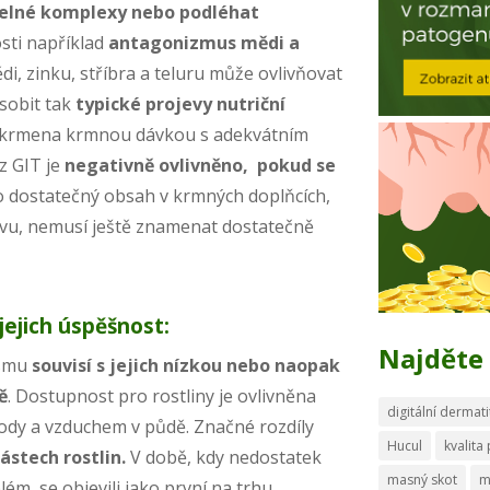
elné komplexy nebo podléhat
osti například
antagonizmus mědi a
i, zinku, stříbra a teluru může ovlivňovat
sobit tak
typické projevy nutriční
u krmena krmnou dávkou s adekvátním
z GIT je
negativně ovlivněno, pokud se
to dostatečný obsah v krmných doplňcích,
ivu, nemusí ještě znamenat dostatečně
ejich úspěšnost:
Najděte 
ismu
souvisí s jejich nízkou nebo naopak
ě
. Dostupnost pro rostliny je ovlivněna
digitální dermati
ody a vzduchem v půdě. Značné rozdíly
Hucul
kvalita
částech rostlin.
V době, kdy nedostatek
masný skot
m
ém, se objevili jako první na trhu