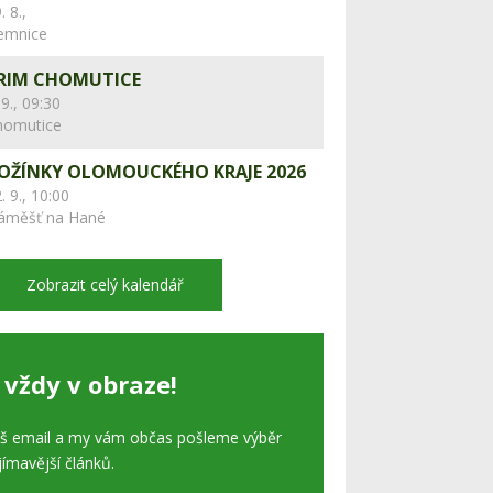
. 8.,
lemnice
RIM CHOMUTICE
 9., 09:30
homutice
OŽÍNKY OLOMOUCKÉHO KRAJE 2026
. 9., 10:00
áměšť na Hané
Zobrazit celý kalendář
 vždy v obraze!
áš email a my vám občas pošleme výběr
jímavější článků.