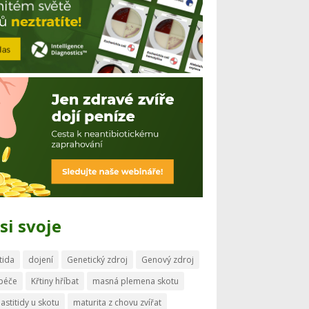
si svoje
tida
dojení
Genetický zdroj
Genový zdroj
 péče
Křtiny hříbat
masná plemena skotu
astitidy u skotu
maturita z chovu zvířat