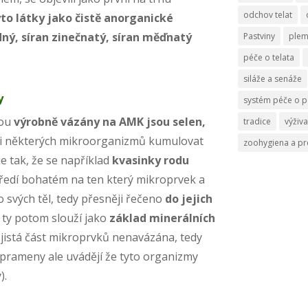
odchov telat
to látky jako čistě anorganické
dný, síran zinečnatý, síran měďnatý
Pastviny
ple
péče o telata
siláže a senáže
y
systém péče o p
sou
výrobně vázány na AMK jsou selen,
tradice
výživa
osti některých mikroorganizmů kumulovat
zoohygiena a p
e tak, že se například
kvasinky rodu
ředí bohatém na ten který mikroprvek a
 svých těl, tedy přesněji řečeno
do jejich
A ty potom slouží jako
základ minerálních
jistá část mikroprvků nenavázána, tedy
prameny ale uvádějí že tyto organizmy
).