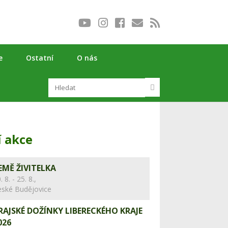
e
Ostatní
O nás
í akce
EMĚ ŽIVITELKA
. 8. - 25. 8.,
eské Budějovice
RAJSKÉ DOŽÍNKY LIBERECKÉHO KRAJE
026