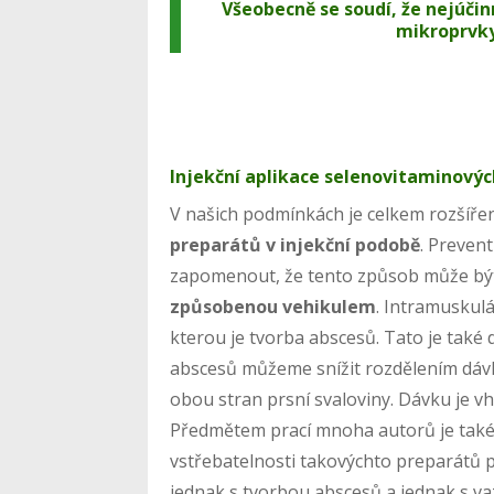
Všeobecně se soudí, že nejúčin
mikroprvky
Injekční aplikace selenovitaminový
V našich podmínkách je celkem rozšíř
preparátů v injekční podobě
. Prevent
zapomenout, že tento způsob může b
způsobenou vehikulem
. Intramuskulá
kterou je tvorba abscesů. Tato je také 
abscesů můžeme snížit rozdělením dávk
obou stran prsní svaloviny. Dávku je vh
Předmětem prací mnoha autorů je také
vstřebatelnosti takovýchto preparátů po
jednak s tvorbou abscesů a jednak s v