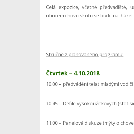
Celá expozice, včetně předvadiště, u
oborem chovu skotu se bude nacháze
Stručně z plánovaného programu:
Čtvrtek – 4.10.2018
10.00 – předvádění telat mladými vodiči
10.45 – Defilé vysokoužitkových (stotis
11.00 – Panelová diskuze (mýty o chove