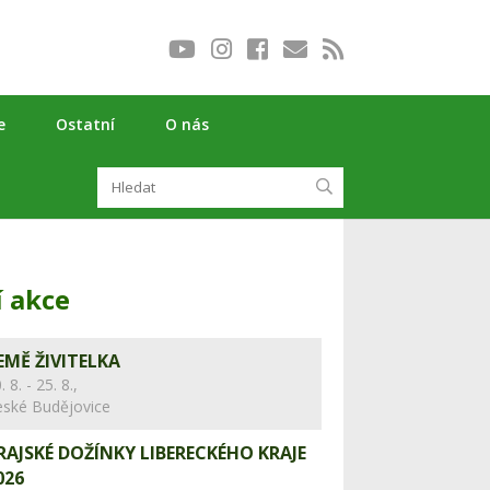
e
Ostatní
O nás
í akce
EMĚ ŽIVITELKA
. 8. - 25. 8.,
eské Budějovice
RAJSKÉ DOŽÍNKY LIBERECKÉHO KRAJE
026