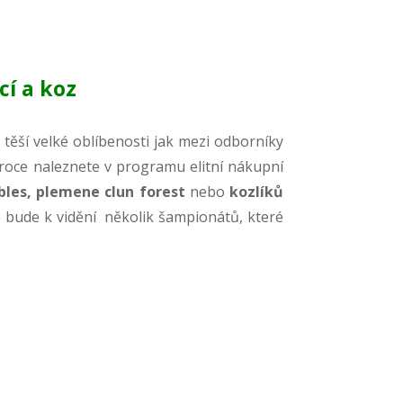
í a koz
 těší velké oblíbenosti jak mezi odborníky
m roce naleznete v programu elitní nákupní
bles, plemene clun forest
nebo
kozlíků
de bude k vidění několik šampionátů, které