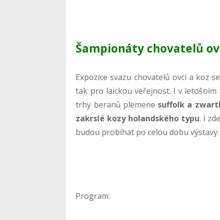
Šampionáty chovatelů ovc
Expozice svazu chovatelů ovcí a koz se
tak pro laickou veřejnost. I v letošní
trhy beranů plemene
suffolk a zwart
zakrslé kozy holandského typu
. I z
budou probíhat po celou dobu výstavy.
Program: