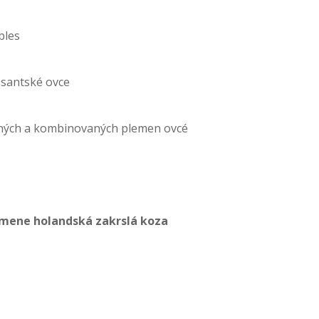
bles
ssantské ovce
ných a kombinovaných plemen ovcé
mene holandská zakrslá koza