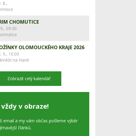
. 8.,
lemnice
RIM CHOMUTICE
 9., 09:30
homutice
OŽÍNKY OLOMOUCKÉHO KRAJE 2026
. 9., 10:00
áměšť na Hané
Zobrazit celý kalendář
 vždy v obraze!
áš email a my vám občas pošleme výběr
jímavější článků.