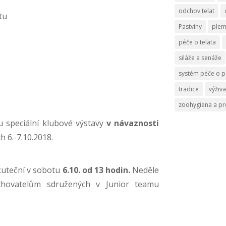
odchov telat
tu
Pastviny
ple
péče o telata
siláže a senáže
systém péče o p
tradice
výživa
zoohygiena a p
 speciální klubové výstavy
v návaznosti
h 6.-7.10.2018.
uteční v sobotu
6.10. od 13 hodin.
Neděle
hovatelům sdružených v Junior teamu