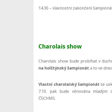
14.30 – slavnostní zakončení šampioná
Charolais show
Charolais show bude probíhat v duchu
na holštýnský šampionát
a to ve dnec
Vlastní charolaiský šampionát
se usk
7.10. pak bude věnována mladým c
ČSCHMS.