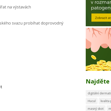
ířat na výstavách
lského svazu probíhat doprovodný
Najděte 
át
digitální dermati
Hucul
kvalita
masný skot
m