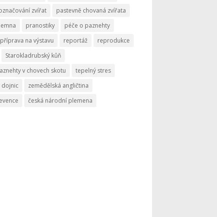
označování zvířat
pastevně chovaná zvířata
memna
pranostiky
péče o paznehty
příprava na výstavu
reportáž
reprodukce
Starokladrubský kůň
aznehty v chovech skotu
tepelný stres
 dojnic
zemědělská angličtina
revence
česká národní plemena