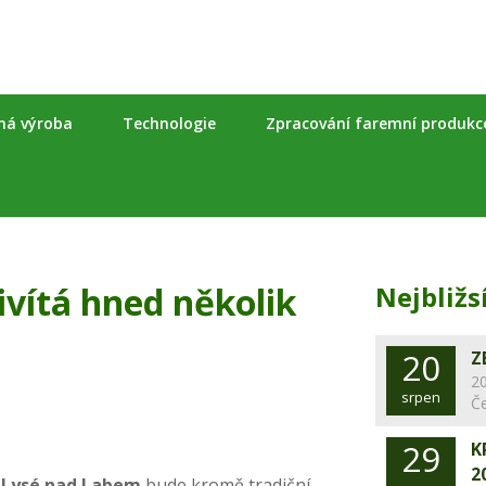
nná výroba
Technologie
Zpracování faremní produkc
vítá hned několik
Nejbližs
20
Z
20
srpen
Č
29
K
2
Lysé nad Labem
bude kromě tradiční