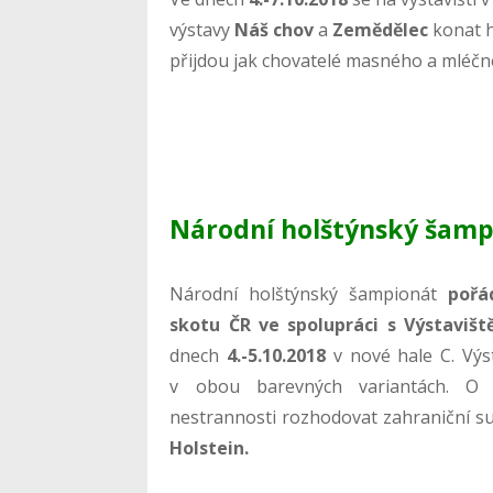
výstavy
Náš chov
a
Zemědělec
konat h
přijdou jak chovatelé masného a mléčné
Národní holštýnský šamp
Národní holštýnský šampionát
pořád
skotu ČR ve spolupráci s Výstavi
dnech
4.-5.10.2018
v nové hale C. Výs
v obou barevných variantách. O
nestrannosti rozhodovat zahraniční s
Holstein.