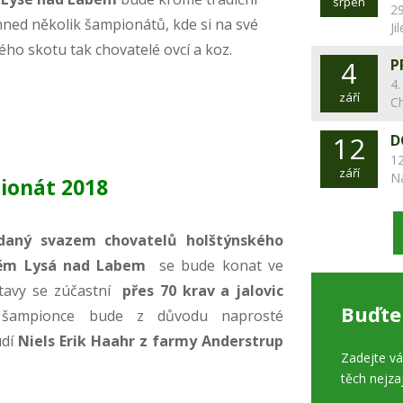
srpen
29
ned několik šampionátů, kde si na své
Ji
ho skotu tak chovatelé ovcí a koz.
4
P
4.
září
C
12
D
12
září
N
ionát 2018
aný svazem chovatelů holštýnského
štěm Lysá nad Labem
se bude konat ve
tavy se zúčastní
přes 70 krav a jalovic
Buďte
 šampionce bude z důvodu naprosté
udí
Niels Erik Haahr z farmy Anderstrup
Zadejte v
těch nejza