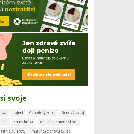
si svoje
tida
dojení
Genetický zdroj
Genový zdroj
 péče
Křtiny hříbat
masná plemena skotu
astitidy u skotu
maturita z chovu zvířat