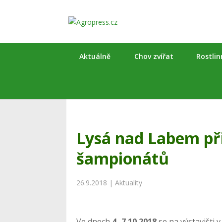
Aktuálně
Chov zvířat
Rostli
Lysá nad Labem při
šampionátů
26.9.2018
|
Aktuality
Ve dnech
4.-7.10.2018
se na výstavišti v