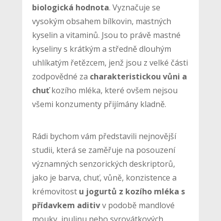
biologická hodnota
. Vyznačuje se
vysokým obsahem bílkovin, mastných
kyselin a vitaminů. Jsou to právě mastné
kyseliny s krátkým a středně dlouhým
uhlíkatým řetězcem, jenž jsou z velké části
zodpovědné za
charakteristickou vůni a
chuť
kozího mléka, které ovšem nejsou
všemi konzumenty přijímány kladně.
Rádi bychom vám představili nejnovější
studii, která se zaměřuje na posouzení
významných senzorických deskriptorů,
jako je barva, chuť, vůně, konzistence a
krémovitost
u jogurtů z kozího mléka s
přídavkem aditiv
v podobě mandlové
mouky, inulinu nebo syrovátkových