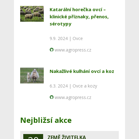
Katarální horečka ovcí –
klinické příznaky, přenos,
sérotypy
9.9. 2024 |
Ovce
www.agropress.cz
Nakažlivé kulhání ovcí a koz
6.3. 2024 |
Ovce a kozy
www.agropress.cz
Nejbližsí akce
ZEMĚ ŽIVITELKA