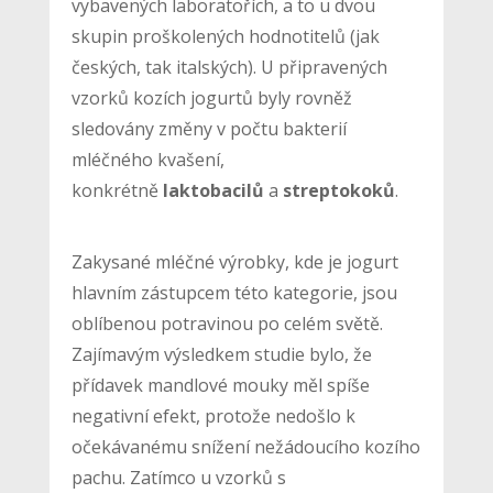
vybavených laboratořích, a to u dvou
skupin proškolených hodnotitelů (jak
českých, tak italských). U připravených
vzorků kozích jogurtů byly rovněž
sledovány změny v počtu bakterií
mléčného kvašení,
konkrétně
laktobacilů
a
streptokoků
.
Zakysané mléčné výrobky, kde je jogurt
hlavním zástupcem této kategorie, jsou
oblíbenou potravinou po celém světě.
Zajímavým výsledkem studie bylo, že
přídavek mandlové mouky měl spíše
negativní efekt, protože nedošlo k
očekávanému snížení nežádoucího kozího
pachu. Zatímco u vzorků s