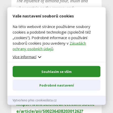
The influence of almond flour, inulin and
whey protein on the sensory and
microbiological quality of goat milk yogurt
Vaše nastavení souborů cookies
Na této webové stránce používáme soubory
MAZZAGLIA, Agata, Veronika LEGAROVÁ,
cookies a podobné technologie (společně též
„cookies“). Podrobné informace o používání
Rossella GIAQUINTA, Carmela Maria
souborů cookies jsou uvedeny v
Zásadách
LANZA a Cristina RESTUCCIA. The
ochrany osobních údajů
.
influence of almond flour, inulin and whey
Více informací
protein on the sensory and
microbiological quality of goat milk
Souhlasím se vším
yogurt. LWT [online]. 2020, 124 [cit. 2020-
11-16]. ISSN 00236438. Dostupné z:
Podrobné nastavení
doi:10.1016/j.lwt.2020.109138
Vytvořeno přes cookieslista.cz
https://www.sciencedirect.com/scienc
e/article/pii/S0023643820301262?