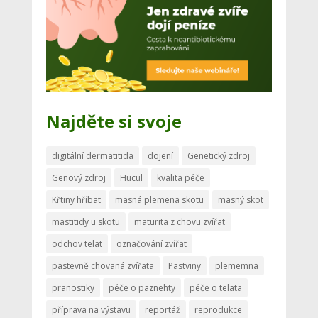
Najděte si svoje
digitální dermatitida
dojení
Genetický zdroj
Genový zdroj
Hucul
kvalita péče
Křtiny hříbat
masná plemena skotu
masný skot
mastitidy u skotu
maturita z chovu zvířat
odchov telat
označování zvířat
pastevně chovaná zvířata
Pastviny
plememna
pranostiky
péče o paznehty
péče o telata
příprava na výstavu
reportáž
reprodukce