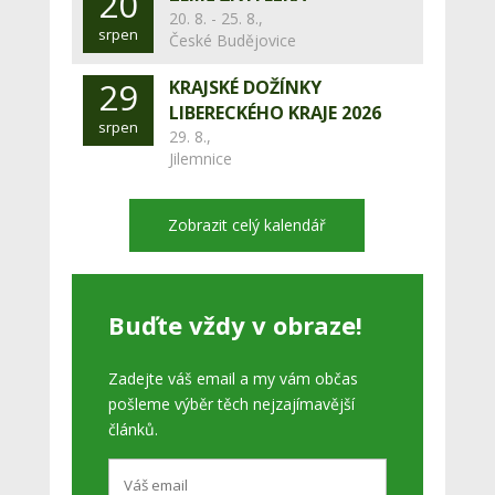
20
20. 8. - 25. 8.,
srpen
České Budějovice
29
KRAJSKÉ DOŽÍNKY
LIBERECKÉHO KRAJE 2026
srpen
29. 8.,
Jilemnice
Zobrazit celý kalendář
Buďte vždy v obraze!
Zadejte váš email a my vám občas
pošleme výběr těch nejzajímavější
článků.