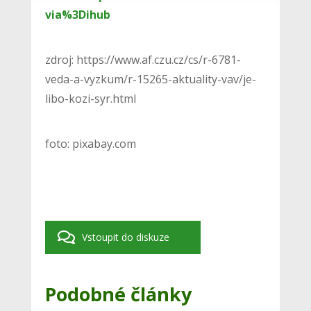
via%3Dihub
zdroj: https://www.af.czu.cz/cs/r-6781-
veda-a-vyzkum/r-15265-aktuality-vav/je-
libo-kozi-syr.html
foto: pixabay.com
Vstoupit do diskuze
Podobné články