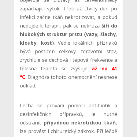
zapáchající výtok. Třetí až čtvrtý den po
infekci začne tkáň nekrotizovat, a pokud
nedojde k terapii, pak se nekróza
šíří do
hlubokých struktur prstu (vazy, šlachy,
klouby, kost)
. Vedle lokálních příznaků
bývá postižen celkový zdravotní stav,
zrychluje se dechová i tepová frekvence a
tělesná teplota se zvyšuje
až na 41
°C
. Diagnóza tohoto onemocnění nesnese
odklad.
Léčba se provádí pomocí antibiotik a
dezinfekčních přípravků, je nutné
odstranit
případnou nekrotickou tkáň
,
lze provést i chirurgický zákrok. Při léčbě