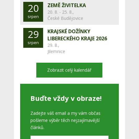
20
ZEMĚ ŽIVITELKA
20. 8. - 25. 8.,
srpen
České Budějovice
29
KRAJSKÉ DOŽÍNKY
LIBERECKÉHO KRAJE 2026
srpen
29. 8.,
Jilemnice
Zobrazit celý kalendář
Buďte vždy v obraze!
Zadejte váš email a my vám občas
pošleme výběr těch nejzajímavější
článků.