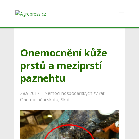
Onemocnění kůže
prstů a meziprstí
paznehtu
28.9.2017
|
Nemoci hospodářských zvířat
,
Onemocnění skotu
,
Skot