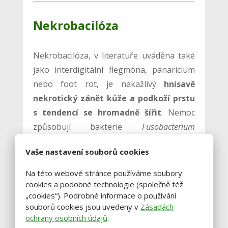
Nekrobacilóza
Nekrobacilóza, v literatuře uváděna také
jako interdigitální flegmóna, panaricium
nebo foot rot, je nakažlivý
hnisavě
nekrotický zánět kůže a podkoží prstu
s tendencí se hromadně šířit
. Nemoc
způsobují bakterie
Fusobacterium
necrophorum
a
Dichelobacter
Vaše nastavení souborů cookies
melaninogenicus
, může se objevit i další
hnisavá mikroflóra.
Na této webové stránce používáme soubory
cookies a podobné technologie (společně též
„cookies“). Podrobné informace o používání
Predispoziční faktory jsou špatná
souborů cookies jsou uvedeny v
Zásadách
zoohygiena, drobná poranění na kůži
ochrany osobních údajů
.