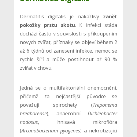
Dermatitis digitalis je nakažlivý
zánět
pokožky prstu skotu
. K infekci stáda
dochází často v souvislosti s přikoupením
nových zvířat, příznaky se objeví během 2
až 6 týdnů od zanesení infekce, nemoc se
rychle šíří a může postihnout až 90 %
zvířat v chovu.
Jedná se o multifaktoriální onemocnění,
přičemž za nejčastější původce se
považují spirochety (
Treponema
breaborense
), anaerobní
Dichleobacter
nodosus
, hnisavá mikroflóra
(
Arcanobacterium pyogenes
) a nekrotizující