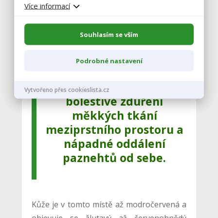
meziprstí, která jsou vstupní branou
Více informací
infekce, chyby ve výživě a nedostatečná
imunita zvířat.
Souhlasím se vším
Podrobné nastavení
Prvním příznakem je
teplé, tuhé a velmi
Vytvořeno přes cookieslista.cz
bolestivé zduření
měkkých tkání
meziprstního prostoru a
nápadné oddálení
paznehtů od sebe.
Kůže je v tomto místě až modročervená a
objevuje se žlutavý až červenohnědý