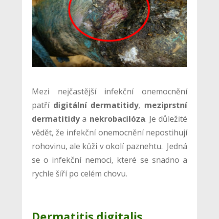
Mezi nejčastější infekční onemocnění
patří
digitální dermatitidy
,
meziprstní
dermatitidy
a
nekrobacilóza
. Je důležité
vědět, že infekční onemocnění nepostihují
rohovinu, ale kůži v okolí paznehtu. Jedná
se o infekční nemoci, které se snadno a
rychle šíří po celém chovu.
Dermatitis digitalis