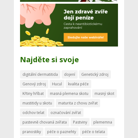
Najděte si svoje
digitální dermatitida
dojení
Genetický zdroj
Genový zdroj
Hucul
kvalita péče
Křtiny hříbat
masná plemena skotu
masný skot
mastitidy u skotu
maturita z chovu zvířat
odchov telat
označování zvířat
pastevně chovaná zvířata
Pastviny
plememna
pranostiky
péče o paznehty
péče o telata