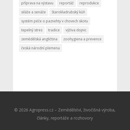
příprava na výstavu
reportáž
reprodukce
siláže a senáže
Starokladrubský kůň
systém péče o paznehty v chovech skotu
tepelný stres
tradice
výživa dojnic
zemědělská angličtina
zoohygiena a prevence
česká národní plemena
© 2026 Agropress.cz – Zemědělství, živočišná výroba,
články, reportáže a rozhovory