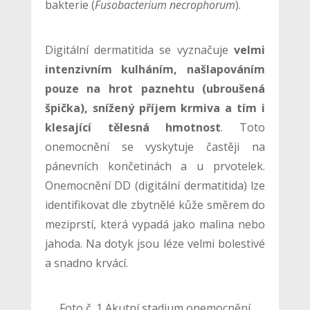
bakterie (
Fusobacterium necrophorum
).
Digitální dermatitida se vyznačuje
velmi
intenzivním kulháním, našlapováním
pouze na hrot paznehtu (ubroušená
špička), snížený příjem krmiva a tím i
klesající tělesná hmotnost
. Toto
onemocnění se vyskytuje častěji na
pánevních končetinách a u prvotelek.
Onemocnění DD (digitální dermatitida) lze
identifikovat dle zbytnělé kůže směrem do
meziprstí, která vypadá jako malina nebo
jahoda. Na dotyk jsou léze velmi bolestivé
a snadno krvácí.
Foto č. 1 Akutní stadium onemocnění