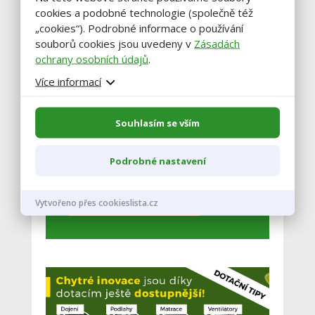
cookies a podobné technologie (společně též
„cookies“). Podrobné informace o používání
souborů cookies jsou uvedeny v
Zásadách
Buďte vždy v obraze!
ochrany osobních údajů
.
Více informací
Zadejte váš email a my vám občas
pošleme výběr těch nejzajímavější
článků.
Souhlasím se vším
Podrobné nastavení
Vytvořeno přes cookieslista.cz