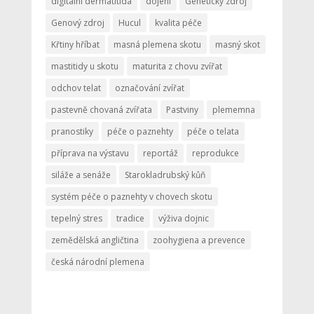
digitální dermatitida
dojení
Genetický zdroj
Genový zdroj
Hucul
kvalita péče
Křtiny hříbat
masná plemena skotu
masný skot
mastitidy u skotu
maturita z chovu zvířat
odchov telat
označování zvířat
pastevně chovaná zvířata
Pastviny
plememna
pranostiky
péče o paznehty
péče o telata
příprava na výstavu
reportáž
reprodukce
siláže a senáže
Starokladrubský kůň
systém péče o paznehty v chovech skotu
tepelný stres
tradice
výživa dojnic
zemědělská angličtina
zoohygiena a prevence
česká národní plemena