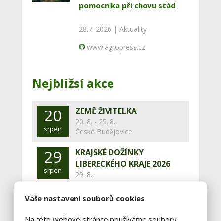
pomocníka při chovu stád
28.7. 2026 |
Aktuality
www.agropress.cz
Nejbližsí akce
20
ZEMĚ ŽIVITELKA
20. 8. - 25. 8.,
srpen
České Budějovice
29
KRAJSKÉ DOŽÍNKY
LIBERECKÉHO KRAJE 2026
srpen
29. 8.,
Jilemnice
Vaše nastavení souborů cookies
Zobrazit celý kalendář
Na této webové stránce používáme soubory