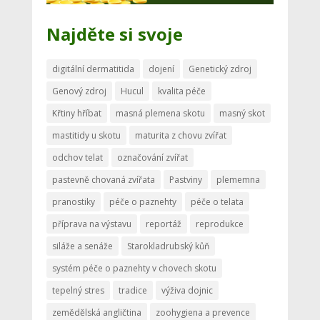
Najděte si svoje
digitální dermatitida
dojení
Genetický zdroj
Genový zdroj
Hucul
kvalita péče
Křtiny hříbat
masná plemena skotu
masný skot
mastitidy u skotu
maturita z chovu zvířat
odchov telat
označování zvířat
pastevně chovaná zvířata
Pastviny
plememna
pranostiky
péče o paznehty
péče o telata
příprava na výstavu
reportáž
reprodukce
siláže a senáže
Starokladrubský kůň
systém péče o paznehty v chovech skotu
tepelný stres
tradice
výživa dojnic
zemědělská angličtina
zoohygiena a prevence