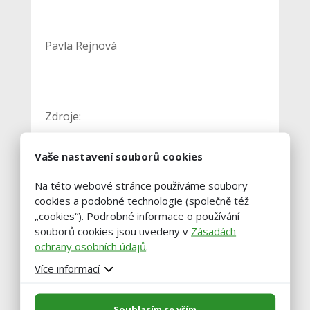
Pavla Rejnová
Zdroje:
Vaše nastavení souborů cookies
Moudrý, J., Konvalina, P., Moudrý, J. jr.,
Kalinová, J.: Ekologické zemědělství. JU ZF v
Na této webové stránce používáme soubory
Č. Budějovicích, 2007, 220 s.
cookies a podobné technologie (společně též
„cookies“). Podrobné informace o používání
souborů cookies jsou uvedeny v
Zásadách
Šarapatka, B., Urban, J. 2006. Ekologické
ochrany osobních údajů
.
zemědělství v praxi. PRO-BIO Svaz
Více informací
ekologických zemědělců. Šumperk. 502 s.
ISBN: 8087080009.
Souhlasím se vším