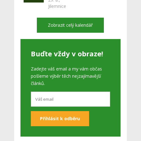
Jilemnice
Zobrazit celý kalendář
Buďte vždy v obraze!
Zadejte váš email a my vám občas
pošleme výběr těch nejzajímavější
článků.