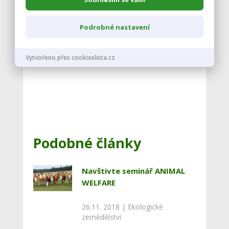
Podrobné nastavení
Šonková, R. 2006. Welfare v ekologickém
zemědělství. Ministerstvo zemědělství ČR.
Praha. 29 s. ISBN: 8072711768.
Vytvořeno přes cookieslista.cz
Podobné články
Navštivte seminář ANIMAL
WELFARE
26.11. 2018 |
Ekologické
zemědělství