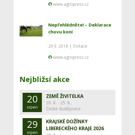
www.agropress.cz
Nepřehlédněte! – Deklarace
chovu koní
29.9. 2018 |
Dotace
www.agropress.cz
Nejbližsí akce
20
ZEMĚ ŽIVITELKA
20. 8. - 25. 8.,
srpen
České Budějovice
29
KRAJSKÉ DOŽÍNKY
LIBERECKÉHO KRAJE 2026
srpen
29. 8.,