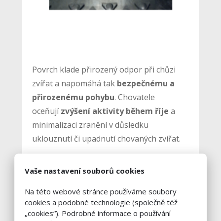
Povrch klade přirozený odpor při chůzi
zvířat a napomáhá tak
bezpečnému a
přirozenému pohybu
. Chovatele
oceňují
zvýšení aktivity během říje
a
minimalizaci zranění v důsledku
uklouznutí či upadnutí chovaných zvířat.
Vaše nastavení souborů cookies
Matrace AQUASTAR NEW
Na této webové stránce používáme soubory
cookies a podobné technologie (společně též
Matrace Aquastar je kombinací latexové
„cookies“). Podrobné informace o používání