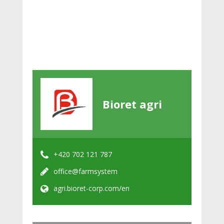
Bioret agri
+420 702 121 787
office@farmsystem
agri.bioret-corp.com/en