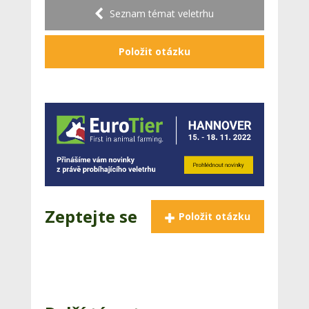
Seznam témat veletrhu
Položit otázku
Zeptejte se
Položit otázku