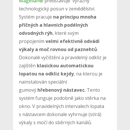
Magellan®
představuje výrazný
technologický posun v zemědělství.
Systém pracuje
na principu mnoha
příčných a hlavních podélných
odvodných rýh
, které svým
propojením
velmi efektivně odvádí
výkaly a moč rovnou od paznehtů
.
Dokonalé vyčištění a pravidelný odkliz je
zajištěn
klasickou automatickou
lopatou na odkliz kejdy
, na kterou je
nainstalován speciální
gumový
hřebenový nástavec.
Tento
systém funguje podobně jako stěrka na
okno. V pravidelných intervalech lopata
s nástavcem dokonale vyhrnuje (stírá)
výkaly s močí do sběrných kanálů.