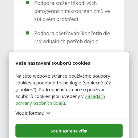
Podpora snížení škodlivých
patogenních mikroorganizmů ve
stájovém prostředí
Podpora ošetřování končetin dle
individuálních potřeb dojnic
Podpora opatření ke snížení
Vaše nastavení souborů cookies
tepelného stresu dojnic v letním
období
Na této webové stránce používáme soubory
cookies a podobné technologie (společně též
„cookies“). Podrobné informace o používání
souborů cookies jsou uvedeny v
Zásadách
Dotační program 19. A. Podpora
ochrany osobních údajů
.
na účast producentů a
zpracovatelů zemědělských
Více informací
produktů v režimu jakosti Q CZ
dle Zásad, kterými se stanovují
Souhlasím se vším
podmínky pro poskytování dotací