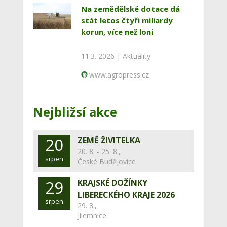
Na zemědělské dotace dá
stát letos čtyři miliardy
korun, více než loni
11.3. 2026 |
Aktuality
www.agropress.cz
Nejbližsí akce
20
ZEMĚ ŽIVITELKA
20. 8. - 25. 8.,
srpen
České Budějovice
29
KRAJSKÉ DOŽÍNKY
LIBERECKÉHO KRAJE 2026
srpen
29. 8.,
Jilemnice