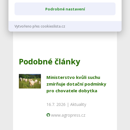
pro rok 2017
Podrobné nastavení
-> Příjem žádostí pro rok 2017 byl
ukončen
30. 6. 2017
Vytvořeno přes cookieslista.cz
Podobné články
Ministerstvo kvůli suchu
zmírňuje dotační podmínky
pro chovatele dobytka
16.7. 2026 |
Aktuality
www.agropress.cz