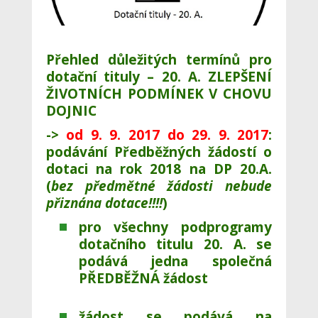
Přehled důležitých termínů pro
dotační tituly – 20. A.
ZLEPŠENÍ
ŽIVOTNÍCH PODMÍNEK V CHOVU
DOJNIC
->
od
9.
9. 2017 do 29. 9. 2017
:
podávání Předběžných žádostí o
dotaci na rok 2018 na DP 20.A.
(
bez předmětné žádosti nebude
přiznána dotace!!!!
)
pro všechny podprogramy
dotačního titulu 20. A. se
podává jedna společná
PŘEDBĚŽNÁ žádost
žádost se podává na