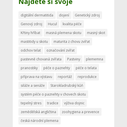
Najděte si svoje
digitální dermatitida
dojení
Genetický zdroj
Genový zdroj
Hucul
kvalita péče
Křtiny hříbat
masná plemena skotu
masný skot
mastitidy u skotu
maturita z chovu zvířat
odchov telat
označování zvířat
pastevně chovaná zvířata
Pastviny
plememna
pranostiky
péče o paznehty
péče o telata
příprava na výstavu
reportáž
reprodukce
siláže a senáže
Starokladrubský kůň
systém péče o paznehty v chovech skotu
tepelný stres
tradice
výživa dojnic
zemědělská angličtina
zoohygiena a prevence
česká národní plemena