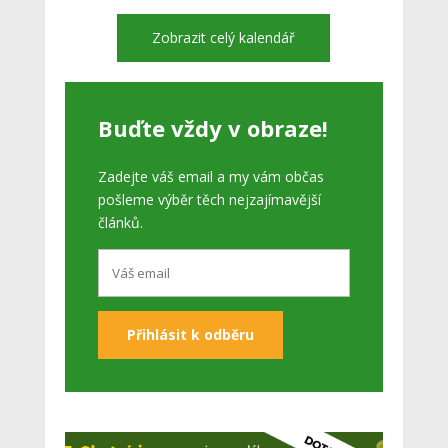
Zobrazit celý kalendář
Buďte vždy v obraze!
Zadejte váš email a my vám občas
pošleme výběr těch nejzajímavější
článků.