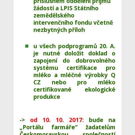
příslušném oddělení příjmu
žádostí a LPIS Státního
zemědělského
intervenčního fondu včetně
nezbytných příloh
u všech podprogramů 20. A.
je nutné doložit doklad o
zapojení do dobrovolného
systému certifikace pro
mléko a mléčné výrobky Q
CZ nebo pro mléko
certifikované ekologické
produkce
->
od 10. 10. 2017
:
bude na
„Portálu farmáře“
žadatelům
Českomoravskou společností