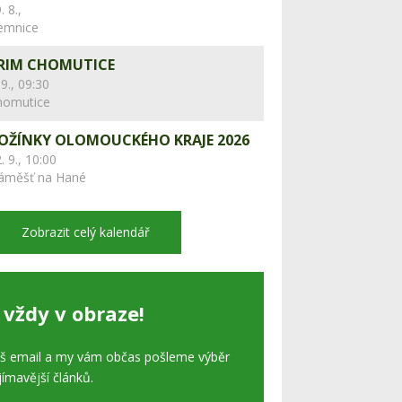
. 8.,
lemnice
RIM CHOMUTICE
 9., 09:30
homutice
OŽÍNKY OLOMOUCKÉHO KRAJE 2026
. 9., 10:00
áměšť na Hané
Zobrazit celý kalendář
 vždy v obraze!
áš email a my vám občas pošleme výběr
jímavější článků.