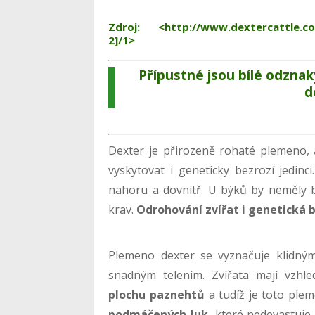
Zdroj: <http://www.dextercattle.co.u
2]/1>
Přípustné jsou bílé odznak
d
Dexter je přirozeně rohaté plemeno, 
vyskytovat i geneticky bezrozí jedinci
nahoru a dovnitř. U býků by neměly b
krav.
Odrohování zvířat i genetická 
Plemeno dexter se vyznačuje klidný
snadným telením. Zvířata mají vzhl
plochu paznehtů
a tudíž je toto ple
podmáčených luk
, které nedevastuje