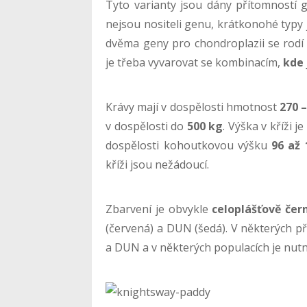
Tyto varianty jsou dány přítomností 
nejsou nositeli genu, krátkonohé typy 
dvěma geny pro chondroplazii se rodí
je třeba vyvarovat se kombinacím,
kde 
Krávy mají v dospělosti hmotnost
270 –
v dospělosti do
500 kg
. Výška v kříži j
dospělosti kohoutkovou výšku
96 až
kříži jsou nežádoucí.
Zbarvení je obvykle
celoplášťově čer
(červená) a DUN (šedá). V některých př
a DUN a v některých populacích je nutn