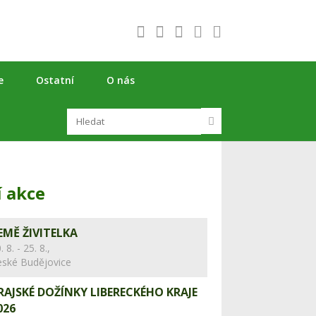
e
Ostatní
O nás
í akce
EMĚ ŽIVITELKA
. 8. - 25. 8.,
eské Budějovice
RAJSKÉ DOŽÍNKY LIBERECKÉHO KRAJE
026