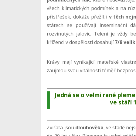
všech klimatických podmínek a na různ
přístřešek, dokáže přežít i
v těch nej
státech se používají inseminační 
rozvinutých jalovic. Telení je vždy b
kříženci v dospělosti dosahují
7/8 veli
Krávy mají vynikající mateřské vlastn
zaujmou svou vitálností téměř bezpro
Jedná se o
velmi rané plem
ve stáří 
Zvířata jsou
dlouhověká
, ve stádě ne
do 20 let věku. Plemeno je velmi mléč