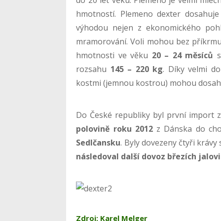
hmotností. Plemeno dexter dosahuj
výhodou nejen z ekonomického pohl
mramorování. Voli mohou bez příkrmu
hmotnosti ve věku
20 – 24 měsíců
s
rozsahu
145 – 220 kg
. Díky velmi 
kostmi (jemnou kostrou) mohou dosa
Do České republiky byl první import 
polovině roku 2012
z Dánska do ch
Sedlčansku
. Byly dovezeny čtyři krávy
následoval další dovoz březích jalovi
Zdroj: Karel Melger