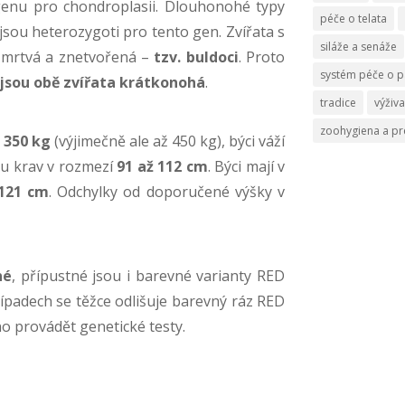
genu pro chondroplasii. Dlouhonohé typy
péče o telata
jsou heterozygoti pro tento gen. Zvířata s
siláže a senáže
 mrtvá a znetvořená –
tzv. buldoci
. Proto
systém péče o p
jsou obě zvířata krátkonohá
.
tradice
výživa
zoohygiena a p
 350 kg
(výjimečně ale až 450 kg), býci váží
e u krav v rozmezí
91 až 112 cm
. Býci mají v
 121 cm
. Odchylky od doporučené výšky v
né
, přípustné jsou i barevné varianty RED
ípadech se těžce odlišuje barevný ráz RED
o provádět genetické testy.