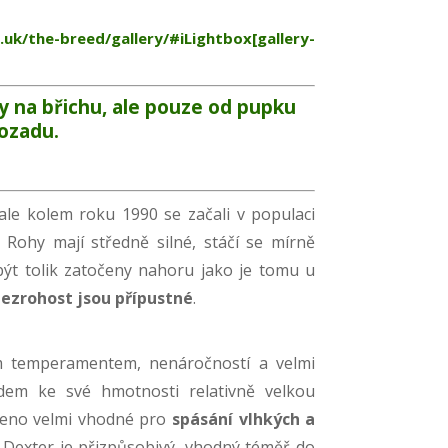
k/the-breed/gallery/#iLightbox[gallery-
y na břichu, ale pouze od pupku
ozadu
.
ale kolem roku 1990 se začali v populaci
. Rohy mají středně silné, stáčí se mírně
ýt tolik zatočeny nahoru jako je tomu u
bezrohost jsou přípustné
.
m temperamentem, nenáročností a velmi
edem ke své hmotnosti relativně velkou
meno velmi vhodné pro
spásání vlhkých a
. Dexter je přizpůsobivý, vhodný téměř do