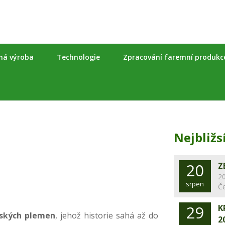
nná výroba
Technologie
Zpracování faremní produkc
Nejbližs
20
Z
20
srpen
Č
29
K
pských plemen
, jehož historie sahá až do
2