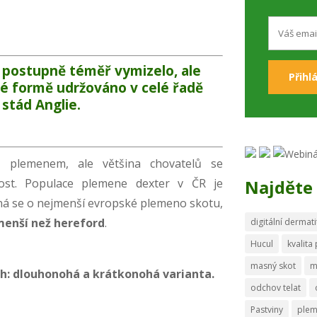
l postupně téměř vymizelo, ale
né formě udržováno v celé řadě
stád Anglie.
m
plemenem, ale většina chovatelů se
ost. Populace plemene dexter v ČR je
Najděte 
dná se o nejmenší evropské plemeno skotu,
menší než hereford
.
digitální dermati
Hucul
kvalita
masný skot
m
h: dlouhonohá a krátkonohá varianta.
odchov telat
Pastviny
ple