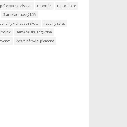
příprava na výstavu
reportáž
reprodukce
Starokladrubský kůň
aznehty v chovech skotu
tepelný stres
 dojnic
zemědělská angličtina
revence
česká národní plemena