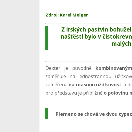
Zdroj: Karel Melger
Z irských pastvin bohuže
naštěstí bylo v čistokrev
malých 
Dexter je původně
kombinovaný
zaměřuje na jednostrannou užitkov
zaměřena
na masnou užitkovost
. Je
pro představu je přibližně
o polovinu 
Plemeno se chová ve dvou typec