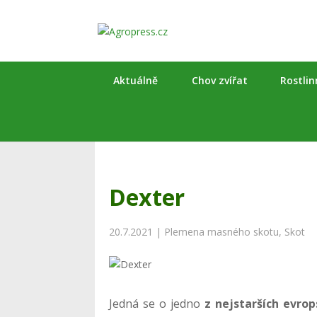
Aktuálně
Chov zvířat
Rostli
Dexter
20.7.2021
|
Plemena masného skotu
,
Skot
Jedná se o jedno
z nejstarších evro