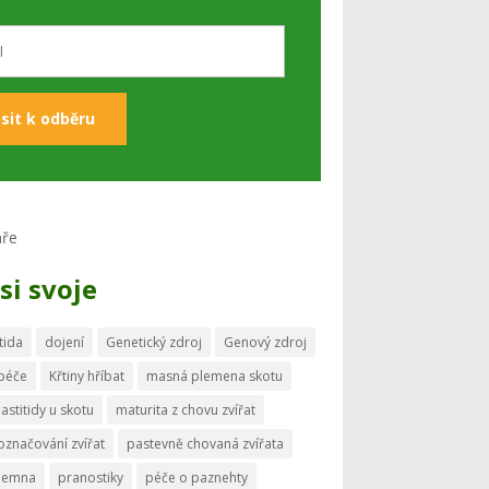
si svoje
tida
dojení
Genetický zdroj
Genový zdroj
 péče
Křtiny hříbat
masná plemena skotu
astitidy u skotu
maturita z chovu zvířat
označování zvířat
pastevně chovaná zvířata
memna
pranostiky
péče o paznehty