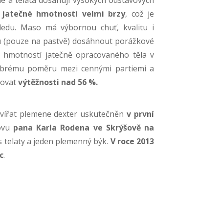
e
jatečné hmotnosti velmi brzy
, což je
edu. Maso má výbornou chuť, kvalitu i
 (pouze na pastvě) dosáhnout porážkové
 hmotností jatečně opracovaného těla v
dobrému poměru mezi cennými partiemi a
hovat
výtěžnosti nad 56 %.
zvířat plemene dexter uskutečněn
v první
ovu
pana Karla Rodena ve Skrýšově na
 s telaty a jeden plemenný býk.
V roce 2013
c
.