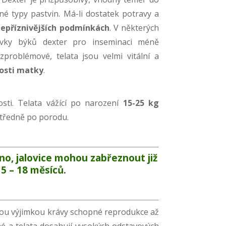
é typy pastvin. Má-li dostatek potravy a
nepříznivějších podmínkách
. V některých
dávky býků dexter pro inseminaci méně
ezproblémové, telata jsou velmi vitální a
kosti matky
.
osti. Telata vážící po narození
15-25 kg
středně po porodu.
eno
, jalovice mohou zabřeznout již
15 – 18 měsíců.
jsou výjimkou krávy schopné reprodukce až
né a telata dosahují vysokých odstavových