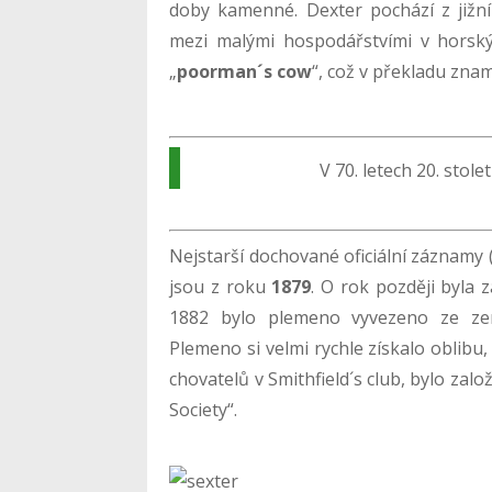
doby kamenné. Dexter pochází z jižníh
mezi malými hospodářstvími v horsk
„
poorman´s cow
“, což v překladu zna
V 70. letech 20. stol
Nejstarší dochované oficiální záznamy 
jsou z roku
1879
. O rok později byla 
1882 bylo plemeno vyvezeno ze zem
Plemeno si velmi rychle získalo oblibu, 
chovatelů v Smithfield´s club, bylo zal
Society“.