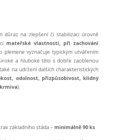
n důraz na zlepšení či stabilizaci úrovně
ící
mateřské vlastnosti, při zachování
to plemene vyznačuje typickým utvářením
 široké a hluboké tělo s dobře zaoblenou
aké na udržení dalších charakteristických
kost, odolnost, přizpůsobivost, klidný
 krmiva
).
krav základního stáda –
minimálně 90 ks