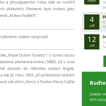
srpen
o a jihozápadního Irska, kde se rozšířil
29
Ji
ých oblastech. Plemeno bylo známo jako
mená „kráva chudých“.
4
P
4.
září
C
etí plemeno málem vyhynulo!
12
D
12
září
N
(dle „Royal Dublin Society“) o tomto skotu
založena plemenná kniha (1880). Již v roce
ě původu do několika oblastí Anglie.
a tak již roku 1892, při příležitosti setkání
oženo sdružení „Kerry a Dexter/Kerry Cattle
Buďte
Zadejte v
těch nejza