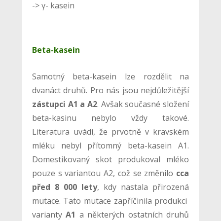
-> γ- kasein
Beta-kasein
Samotný beta-kasein lze rozdělit na
dvanáct druhů. Pro nás jsou nejdůležitější
zástupci A1 a A2
. Avšak současné složení
beta-kasinu nebylo vždy takové.
Literatura uvádí, že prvotně v kravském
mléku nebyl přítomný beta-kasein A1.
Domestikovaný skot produkoval mléko
pouze s variantou A2, což se změnilo
cca
před 8 000 lety
, kdy nastala přirozená
mutace. Tato mutace zapříčinila produkci
varianty
A1
a některých ostatních druhů