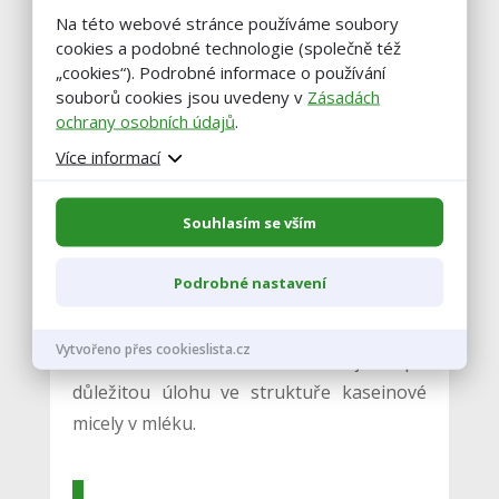
zdravější,
jelikož jsou postrádány
Na této webové stránce používáme soubory
cookies a podobné technologie (společně též
rozsáhlejší výzkumy na lidech, který by
„cookies“). Podrobné informace o používání
postihly široký záběr. Většina
souborů cookies jsou uvedeny v
Zásadách
akademických obcí souhlasí s tím, že
ochrany osobních údajů
.
současné podklady
jsou zatím slabé
, aby
Více informací
z toho mohly vyvodit ucelené závěry.
Nejsilnějšími podklady jsou zatím pokusy
Souhlasím se vším
na potkanech, a tak např. v USA stále platí
doporučení
konzumovat 3 dávky mléka
Podrobné nastavení
nebo mléčných produktů denně
.
Některé studie se přiklánějí i k pozitivním
Vytvořeno přes cookieslista.cz
vlivům A1. Beta-kasein A1 hraje např.
důležitou úlohu ve struktuře kaseinové
micely v mléku.