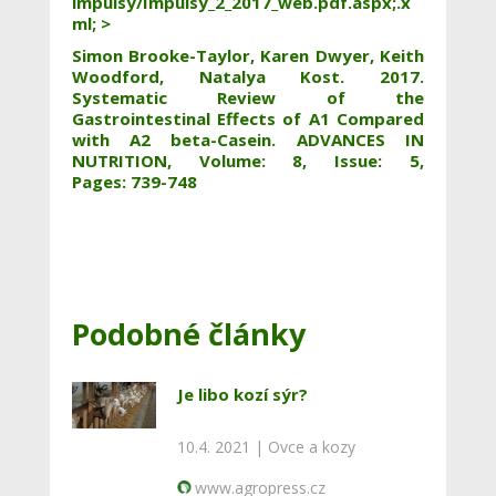
impulsy/Impulsy_2_2017_web.pdf.aspx;.x
ml; >
Simon Brooke-Taylor, Karen Dwyer, Keith
Woodford, Natalya Kost. 2017.
Systematic Review of the
Gastrointestinal Effects of A1 Compared
with A2 beta-Casein. ADVANCES IN
NUTRITION, Volume: 8, Issue: 5,
Pages: 739-748
Podobné články
Je libo kozí sýr?
10.4. 2021 |
Ovce a kozy
www.agropress.cz