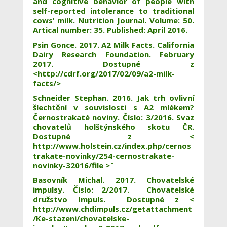
and cognitive behavior of people with
self-reported intolerance to traditional
cows’ milk. Nutrition Journal. Volume: 50.
Artical number: 35. Published: April 2016.
Psin Gonce. 2017. A2 Milk Facts. California
Dairy Research Foundation. February
2017. Dostupné z
<http://cdrf.org/2017/02/09/a2-milk-
facts/>
Schneider Stephan. 2016. Jak trh ovlivní
šlechtění v souvislosti s A2 mlékem?
Černostrakaté noviny. Číslo: 3/2016. Svaz
chovatelů holštýnského skotu ČR.
Dostupné z <
http://www.holstein.cz/index.php/cernos
trakate-novinky/254-cernostrakate-
novinky-32016/file >¨
Basovník Michal. 2017. Chovatelské
impulsy. Číslo: 2/2017. Chovatelské
družstvo Impuls. Dostupné z <
http://www.chdimpuls.cz/getattachment
/Ke-stazeni/chovatelske-