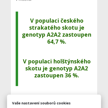
V populaci českého
strakatého skotu je
genotyp A2A2 zastoupen
64,7 %.
V populaci holštýnského
skotu je genotyp A2A2
zastoupen 36 %.
V současnosti nelze říci, že mléko
Vaše nastavení souborů cookies
obsahující pouze
beta-kaseinem A2 je