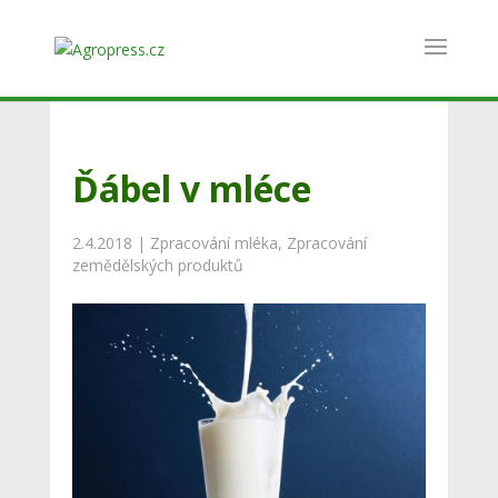
Ďábel v mléce
2.4.2018
|
Zpracování mléka
,
Zpracování
zemědělských produktů