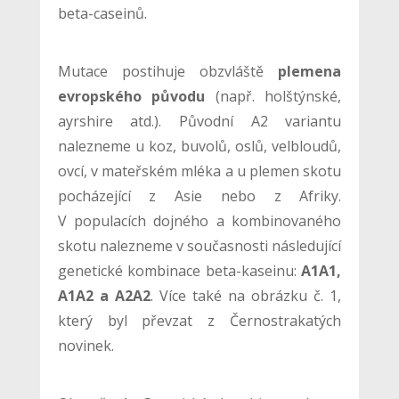
beta-caseinů.
Mutace postihuje obzvláště
plemena
evropského původu
(např. holštýnské,
ayrshire atd.). Původní A2 variantu
nalezneme u koz, buvolů, oslů, velbloudů,
ovcí, v mateřském mléka a u plemen skotu
pocházející z Asie nebo z Afriky.
V populacích dojného a kombinovaného
skotu nalezneme v současnosti následující
genetické kombinace beta-kaseinu:
A1A1,
A1A2 a A2A2
. Více také na obrázku č. 1,
který byl převzat z Černostrakatých
novinek.