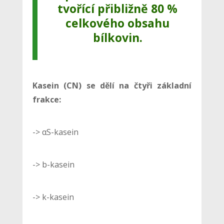
tvořící přibližně 80 %
celkového obsahu
bílkovin.
Kasein (CN) se dělí na čtyři základní
frakce:
-> αS-kasein
-> b-kasein
-> k-kasein