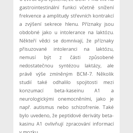
gastrointestinální funkci včetně snížení
frekvence a amplitudy střevních kontrakcí
a zvýšení sekrece hlenu. Příznaky jsou
obdobné jako u intolerance na laktózu.
Někteří vědci se domnívají, že příznaky
přisuzované intoleranci na laktózu,
nemusí být z části způsobené
nedostatečnou syntézou laktázy, ale
právě výše zmíněným BCM-7. Několik
studií také odhalilo spojitosti mezi
konzumací beta-kaseinu A1 a
neurologickými onemocněními, jako je
např. autismus nebo schizofrenie. Také
bylo uvedeno, že peptidové deriváty beta-
kasinu A1 ovlivňují zpracování informací
v mozku.