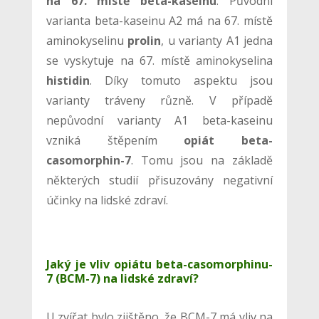
na 67. místě beta-kaseinu
. Původní
varianta beta-kaseinu A2 má na 67. místě
aminokyselinu
prolin
, u varianty A1 jedna
se vyskytuje na 67. místě aminokyselina
histidin
. Díky tomuto aspektu jsou
varianty tráveny různě. V případě
nepůvodní varianty A1 beta-kaseinu
vzniká štěpením
opiát beta-
casomorphin-7
. Tomu jsou na základě
některých studií přisuzovány negativní
účinky na lidské zdraví.
Jaký je vliv opiátu beta-casomorphinu-
7 (BCM-7) na lidské zdraví?
U zvířat bylo zjištěno, že BCM-7 má vliv na