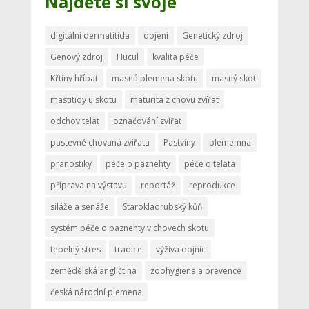
Najděte si svoje
digitální dermatitida
dojení
Genetický zdroj
Genový zdroj
Hucul
kvalita péče
Křtiny hříbat
masná plemena skotu
masný skot
mastitidy u skotu
maturita z chovu zvířat
odchov telat
označování zvířat
pastevně chovaná zvířata
Pastviny
plememna
pranostiky
péče o paznehty
péče o telata
příprava na výstavu
reportáž
reprodukce
siláže a senáže
Starokladrubský kůň
systém péče o paznehty v chovech skotu
tepelný stres
tradice
výživa dojnic
zemědělská angličtina
zoohygiena a prevence
česká národní plemena