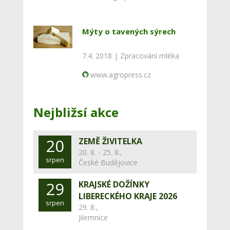
Mýty o tavených sýrech
7.4. 2018 |
Zpracování mléka
www.agropress.cz
Nejbližsí akce
20
ZEMĚ ŽIVITELKA
20. 8. - 25. 8.,
srpen
České Budějovice
29
KRAJSKÉ DOŽÍNKY
LIBERECKÉHO KRAJE 2026
srpen
29. 8.,
Jilemnice