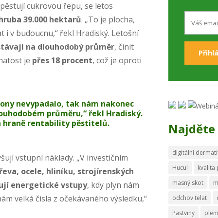
pěstují cukrovou řepu, se letos
zhruba 39.000 hektarů
. „To je plocha,
 i v budoucnu,“ řekl Hradiský. Letošní
ostávají na dlouhodobý průměr
, činit
natost je
přes 18 procent
, což je oproti
ezony nevypadalo, tak nám nakonec
louhodobém průměru,“ řekl Hradiský.
 hraně rentability pěstitelů.
Najděte 
digitální dermati
ují vstupní náklady. „V investičním
Hucul
kvalita
eva, ocele, hliníku, strojírenských
masný skot
m
ují energetické vstupy
, kdy plyn nám
nám velká čísla z očekávaného výsledku,“
odchov telat
Pastviny
ple