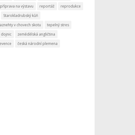
příprava na výstavu
reportáž
reprodukce
Starokladrubský kůň
aznehty v chovech skotu
tepelný stres
 dojnic
zemědělská angličtina
revence
česká národní plemena