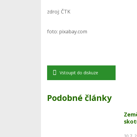
zdroj: ČTK
foto: pixabay.com
Vstoupit do diskuze
Podobné články
Země
skot
30.7. 