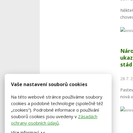
Někteř
chovec
Náro
ukaz
stád
28.7. 
Vaše nastavení souborů cookies
Paste
nová v
Na této webové stránce používáme soubory
cookies a podobné technologie (společně též
„cookies“). Podrobné informace o používání
souborů cookies jsou uvedeny v
Zásadách
ochrany osobních údajů
.
Více informací