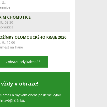
. 8.,
lemnice
RIM CHOMUTICE
 9., 09:30
homutice
OŽÍNKY OLOMOUCKÉHO KRAJE 2026
. 9., 10:00
áměšť na Hané
Zobrazit celý kalendář
 vždy v obraze!
áš email a my vám občas pošleme výběr
jímavější článků.