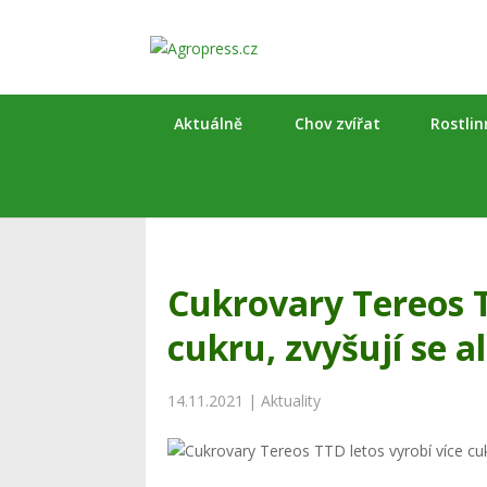
Aktuálně
Chov zvířat
Rostli
Cukrovary Tereos T
cukru, zvyšují se a
14.11.2021
|
Aktuality