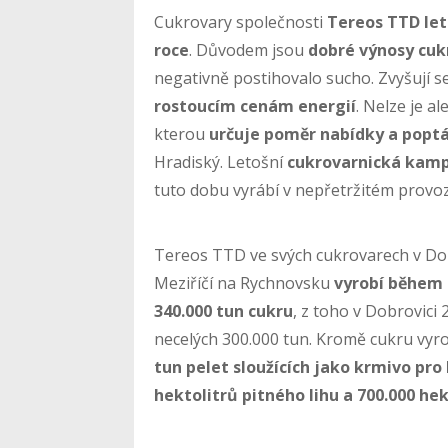
Cukrovary společnosti
Tereos TTD let
roce
. Důvodem jsou
dobré výnosy cuk
negativně postihovalo sucho. Zvyšují se
rostoucím cenám energií
. Nelze je a
kterou
určuje poměr nabídky a popt
Hradiský. Letošní
cukrovarnická kamp
tuto dobu vyrábí v nepřetržitém provo
Tereos TTD ve svých cukrovarech v Do
Meziříčí na Rychnovsku
vyrobí během 
340.000 tun cukru
, z toho v Dobrovici 
necelých 300.000 tun. Kromě cukru vyr
tun pelet sloužících jako krmivo pro
hektolitrů pitného lihu a 700.000 he