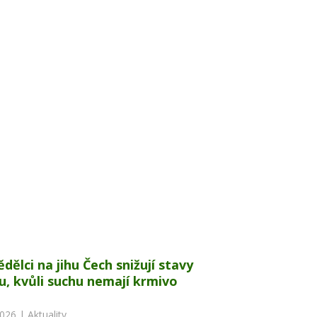
dělci na jihu Čech snižují stavy
u, kvůli suchu nemají krmivo
2026 |
Aktuality