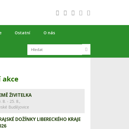
e
Ostatní
O nás
í akce
EMĚ ŽIVITELKA
. 8. - 25. 8.,
eské Budějovice
RAJSKÉ DOŽÍNKY LIBERECKÉHO KRAJE
026