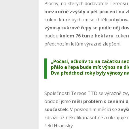
Plochy, na kterých dodavatelé Tereosu 
meziročně zvýšily o pět procent na 
kolem které bychom se chtěli pohybovat
výnosy cukrové řepy se podle něj d
budou
kolem 76 tun z hektaru
, cuker
předchozím letům výrazné zlepšení.
„Počasí, ačkoliv to na začátku s
přálo a řepa bude mít výnos na d
Dva předchozí roky byly výnosy na
Společnosti Tereos TTD se výrazně zvyš
období jsme
měli problém s cenami dř
součástek
. V posledním měsíci se
zvyš
zdražil až několikanásobně a ukrajuje 
řekl Hradiský.