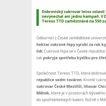
Dobrovický cukrovar letos oslavil 
nevynechal ani jednu kampaň. V Do
Tereos TTD zaměstnává na 550 z
Odborníci z České zemědělské univerzity
hektar cukrové řepy vyrobí za rok ky
lidí
. Cukrová řepa se v České republice
tak
pokryje spotřebu kyslíku pro tře
Společnost Tereos TTD, která dobrovic
republice sedm továren
. Kromě cukrov
cukrovar České Meziříčí, lihovar Chr
Mělník
, které je v prostorách bývaléh
do spotřebitelských balení. Ročně v Měl