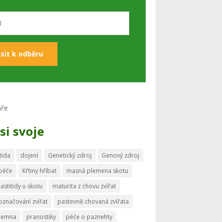
si svoje
tida
dojení
Genetický zdroj
Genový zdroj
 péče
Křtiny hříbat
masná plemena skotu
astitidy u skotu
maturita z chovu zvířat
označování zvířat
pastevně chovaná zvířata
memna
pranostiky
péče o paznehty