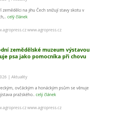
í zemědělci na jihu Čech snižují stavy skotu v
h,..
celý článek
www.agropress.cz
dní zemědělské muzeum výstavou
uje psa jako pomocníka při chovu
2026 |
Aktuality
veckým, ovčáckým a honáckým psům se věnuje
ýstava pražského..
celý článek
www.agropress.cz