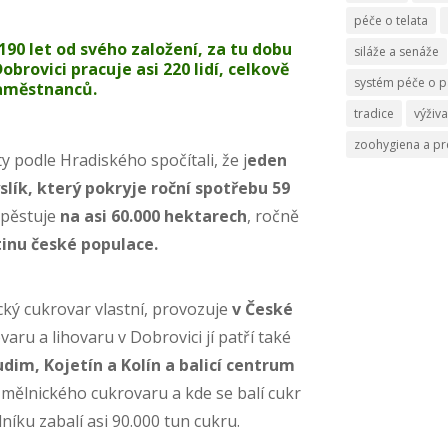
péče o telata
190 let od svého založení, za tu dobu
siláže a senáže
brovici pracuje asi 220 lidí, celkově
systém péče o p
aměstnanců.
tradice
výživa
zoohygiena a p
 podle Hradiského spočítali, že j
eden
slík, který pokryje roční spotřebu 59
 pěstuje
na asi 60.000 hektarech
, ročně
tinu české populace.
ký cukrovar vlastní, provozuje
v České
aru a lihovaru v Dobrovici jí patří také
udim, Kojetín a Kolín a balicí centrum
o mělnického cukrovaru a kde se balí cukr
níku zabalí asi 90.000 tun cukru.