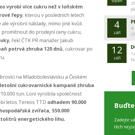
srpen
29
os vyrobí více cukru než v loňském
Ji
rové řepy
, kterou v posledních letech
4
P
 ale výrobní náklady, mimo jiné kvůli
4.
le promítnout do prodejní ceny cukru,
září
C
ávky
, řekl ČTK PR manažer Jakub
12
D
aň potrvá zhruba 120 dnů
, cukrovar po
12
zu.
září
N
brovici na Mladoboleslavsku a Českém
letošní cukrovarnické kampaně zhruba
210.000 tun. Loni vyrobila společnost
obí letos Tereos TTD
odhadem 90.000
Buďte
 hospodářská zvířata, 550.000
ktolitrů energetického lihu.
Zadejte v
těch nejza