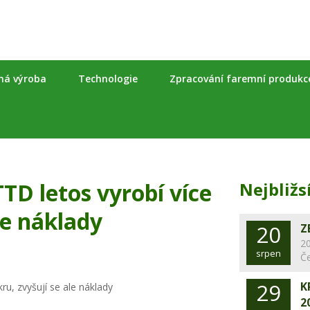
nná výroba
Technologie
Zpracování faremní produkc
TD letos vyrobí více
Nejbližs
le náklady
20
Z
20
srpen
Č
29
K
2