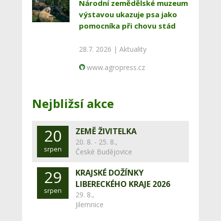
Národní zemědělské muzeum
výstavou ukazuje psa jako
pomocníka při chovu stád
28.7. 2026 |
Aktuality
www.agropress.cz
Nejbližsí akce
20
ZEMĚ ŽIVITELKA
20. 8. - 25. 8.,
srpen
České Budějovice
29
KRAJSKÉ DOŽÍNKY
LIBERECKÉHO KRAJE 2026
srpen
29. 8.,
Jilemnice