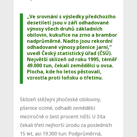
„Ve srovnání s výsledky předchozího
desetiletí jsou v září odhadované
výnosy všech druhů základních
obilovin, kukuřice na zrno a brambor
nadprůměrné. Nadto jsou rekordní
odhadované výnosy pšenice jarní,“
uvedl Český statistický úřad (ČSÚ).
Největší sklizeň od roku 1995, téměř
49.000 tun, čekali zemědělci u ovsa.
Plocha, kde ho letos pěstovali,
vzrostla proti loňsku o třetinu.
Sklizeň stěžejní jihočeské obiloviny,
pšenice ozimé, odhadli zemědělci
meziročně o šest procent nižší. U žita
čekali třetí nejhorší úrodu za posledních
15 let, asi 19.300 tun. Podprůměrná,