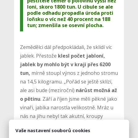
pěstitelé téměř o polovinu vyšší než
loni, skoro 1800 tun. U cibule se ale
podle odhadu propadla úroda proti
loňsku o víc než 40 procent na 188
tun; zmenšila se osevní plocha.
Zemědělci dál předpokládali, že sklidí víc
jablek. Přestože
klesl počet jabloní,
jablek by mohlo být v kraji přes 6200
tun,
mírně stoupl výnos z jednoho stromu
na 14,5 kilogramu. „Pořád se ještě sklízí,
ale asi bude (meziroční)
nárůst možná až
o pětinu
. Září a říjen jsme měli pěkné jako
vinaři, jablka narostla velikostně. Mráz u
nás na jihu nebyl tak akutní, kroupy
nebyly, je to celkem kvalitní zboží,“ řekl
Vaše nastavení souborů cookies
ČTK předseda Unie ovocnářů jižních a