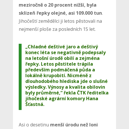
meziročně o 20 procent nižší, byla
sklizeň řepky olejné, asi 109.000 tun
.
Jihočeští zemědělci ji letos pěstovali na
nejmenší ploše za posledních 15 let.
„Chladné deštivé jaro a deštivý
konec léta se negativně podepsaly
na letošní úrodě obilí a zejména
řepky. Letos pěstitele trápila
především podmáčená půda a
lokálně krupobití. Nicméně z
dlouhodobého hlediska jde o slušné
výsledky. Výnosy a kvalita obilovin
byly průměrné,“ řekla ČTK ředitelka
jihočeské agrární komory Hana
Šťastná.
Asi o desetinu
menší úrodu než loni