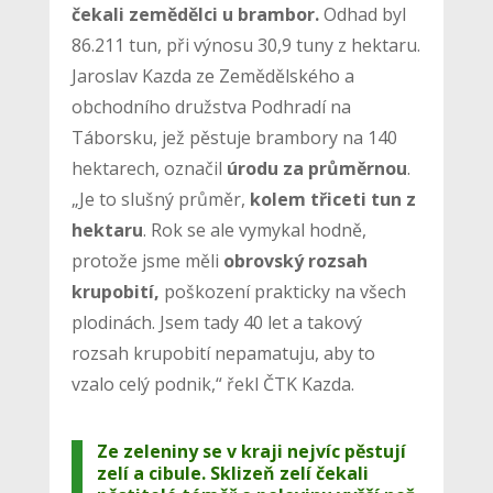
čekali zemědělci u brambor.
Odhad byl
86.211 tun, při výnosu 30,9 tuny z hektaru.
Jaroslav Kazda ze Zemědělského a
obchodního družstva Podhradí na
Táborsku, jež pěstuje brambory na 140
hektarech, označil
úrodu za průměrnou
.
„Je to slušný průměr,
kolem třiceti tun z
hektaru
. Rok se ale vymykal hodně,
protože jsme měli
obrovský rozsah
krupobití,
poškození prakticky na všech
plodinách. Jsem tady 40 let a takový
rozsah krupobití nepamatuju, aby to
vzalo celý podnik,“ řekl ČTK Kazda.
Ze zeleniny se v kraji nejvíc pěstují
zelí a cibule. Sklizeň zelí čekali