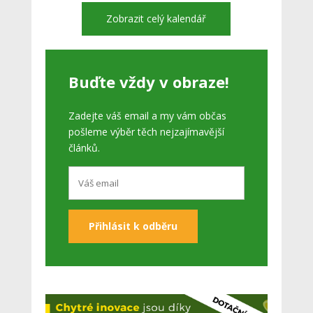
Zobrazit celý kalendář
Buďte vždy v obraze!
Zadejte váš email a my vám občas
pošleme výběr těch nejzajímavější
článků.