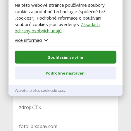
západních Čech Petr Leber.
Na této webové stránce používáme soubory
cookies a podobné technologie (společně též
„cookies“). Podrobné informace o používání
Výkupní ceny rostlinných komodit jsou
souborů cookies jsou uvedeny v
Zásadách
ochrany osobních údajů
.
podle agrární komory slušné.
Enormně
ale rostou výrobní náklady
. „Nechápu,
Více informací
jak mohla takhle zdražit hnojiva, o víc než
300 procent,“ řekl Kazda. Chovatelům
Souhlasím se vším
hospodářských zvířat se
zatím nedaří
promítat skokový růst nákladů,
Podrobné nastavení
zejména za krmiva, do zvýšených cen
zboží
, uvedla Šťastná.
Vytvořeno přes cookieslista.cz
zdroj: ČTK
foto: pixabay.com