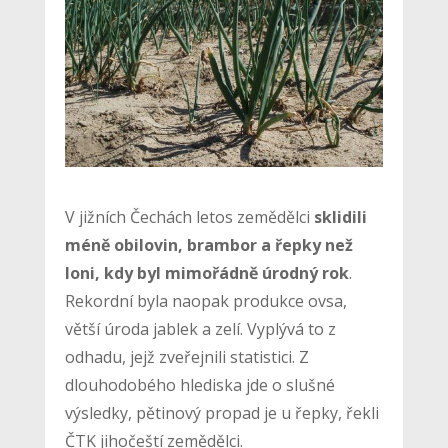
V jižních Čechách letos zemědělci
sklidili
méně obilovin, brambor a řepky než
loni, kdy byl mimořádně úrodný rok
.
Rekordní byla naopak produkce ovsa,
větší úroda jablek a zelí. Vyplývá to z
odhadu, jejž zveřejnili statistici. Z
dlouhodobého hlediska jde o slušné
výsledky, pětinový propad je u řepky, řekli
ČTK jihočeští zemědělci.