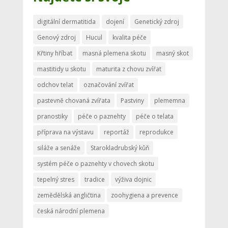
digitální dermatitida
dojení
Genetický zdroj
Genový zdroj
Hucul
kvalita péče
Křtiny hříbat
masná plemena skotu
masný skot
mastitidy u skotu
maturita z chovu zvířat
odchov telat
označování zvířat
pastevně chovaná zvířata
Pastviny
plememna
pranostiky
péče o paznehty
péče o telata
příprava na výstavu
reportáž
reprodukce
siláže a senáže
Starokladrubský kůň
systém péče o paznehty v chovech skotu
tepelný stres
tradice
výživa dojnic
zemědělská angličtina
zoohygiena a prevence
česká národní plemena