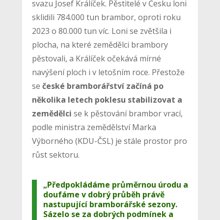
svazu Josef Králíček. Pěstitelé v Česku loni
sklidili 784.000 tun brambor, oproti roku
2023 o 80.000 tun víc. Loni se zvětšila i
plocha, na které zemědělci brambory
pěstovali, a Králíček očekává mírné
navýšení ploch i v letošním roce. Přestože
se
české bramborářství začíná po
několika letech poklesu stabilizovat a
zemědělci
se k pěstování brambor vrací,
podle ministra zemědělství Marka
Výborného (KDU-ČSL) je stále prostor pro
růst sektoru.
„Předpokládáme průměrnou úrodu a
doufáme v dobrý průběh právě
nastupující bramborářské sezony.
Sázelo se za dobrých podmínek a