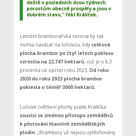
deště v posledních dvou týdnech
porostům obecně prospěly a jsou v
dobrém stavu,“ řekl Králíček.
Letošní bramborářská sezona by tak
mohla navázat na loňskou, kdy
celková
plocha brambor po čtyř letech poklesu
vzrostla na 22.747 hektarů
, což je o 6,3
procenta víc oproti roku 2023.
Od roku
2020 do roku 2023 plocha brambor
poklesla o téměř 3000 hektarů
.
Loňské zvětšení plochy podle Králíčka
souvisí se změnou přístupu zemědělců
k pěstování hlavních zemědělských
plodin
. „Brambory už nejsou vytěsňovány