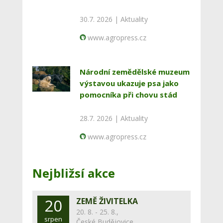
30.7. 2026 |
Aktuality
www.agropress.cz
Národní zemědělské muzeum
výstavou ukazuje psa jako
pomocníka při chovu stád
28.7. 2026 |
Aktuality
www.agropress.cz
Nejbližsí akce
20
ZEMĚ ŽIVITELKA
20. 8. - 25. 8.,
srpen
České Budějovice