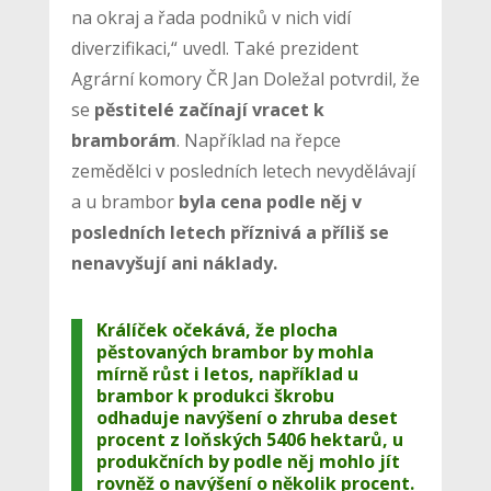
na okraj a řada podniků v nich vidí
diverzifikaci,“ uvedl. Také prezident
Agrární komory ČR Jan Doležal potvrdil, že
se
pěstitelé začínají vracet k
bramborám
. Například na řepce
zemědělci v posledních letech nevydělávají
a u brambor
byla cena podle něj v
posledních letech příznivá a příliš se
nenavyšují ani náklady.
Králíček očekává, že plocha
pěstovaných brambor by mohla
mírně růst i letos, například u
brambor k produkci škrobu
odhaduje navýšení o zhruba deset
procent z loňských 5406 hektarů, u
produkčních by podle něj mohlo jít
rovněž o navýšení o několik procent.