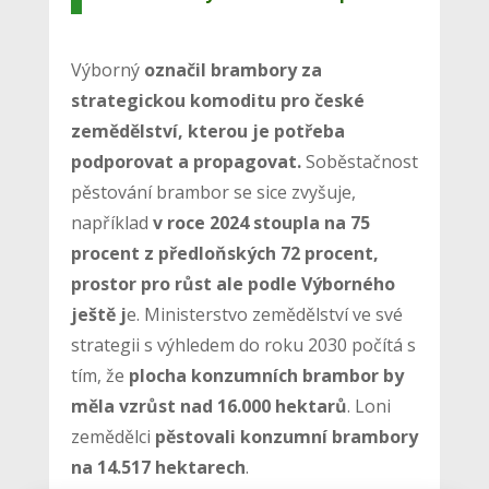
Výborný
označil brambory za
strategickou komoditu pro české
zemědělství, kterou je potřeba
podporovat a propagovat.
Soběstačnost
pěstování brambor se sice zvyšuje,
například
v roce 2024 stoupla na 75
procent z předloňských 72 procent,
prostor pro růst ale podle Výborného
ještě j
e. Ministerstvo zemědělství ve své
strategii s výhledem do roku 2030 počítá s
tím, že
plocha konzumních brambor by
měla vzrůst nad 16.000 hektarů
. Loni
zemědělci
pěstovali konzumní brambory
na 14.517 hektarech
.