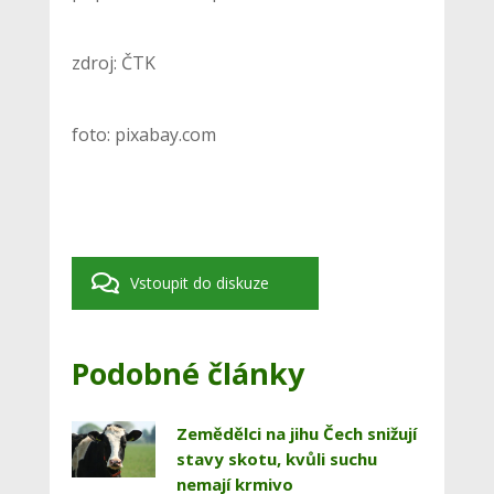
zdroj: ČTK
foto: pixabay.com
Vstoupit do diskuze
Podobné články
Zemědělci na jihu Čech snižují
stavy skotu, kvůli suchu
nemají krmivo