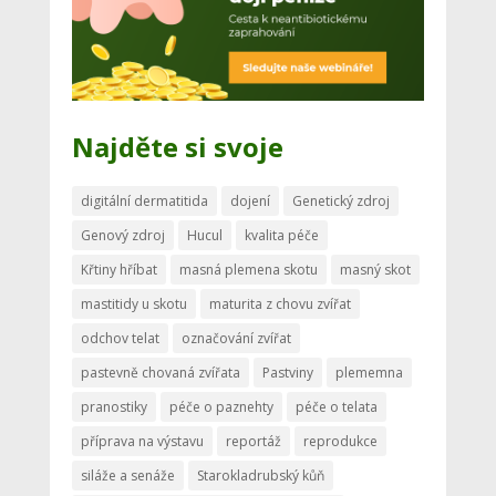
Najděte si svoje
digitální dermatitida
dojení
Genetický zdroj
Genový zdroj
Hucul
kvalita péče
Křtiny hříbat
masná plemena skotu
masný skot
mastitidy u skotu
maturita z chovu zvířat
odchov telat
označování zvířat
pastevně chovaná zvířata
Pastviny
plememna
pranostiky
péče o paznehty
péče o telata
příprava na výstavu
reportáž
reprodukce
siláže a senáže
Starokladrubský kůň