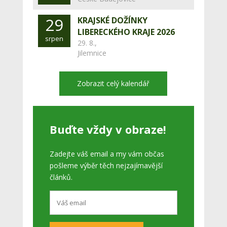
29
KRAJSKÉ DOŽÍNKY
LIBERECKÉHO KRAJE 2026
srpen
29. 8.,
Jilemnice
Zobrazit celý kalendář
Buďte vždy v obraze!
Zadejte váš email a my vám občas
pošleme výběr těch nejzajímavější
článků.