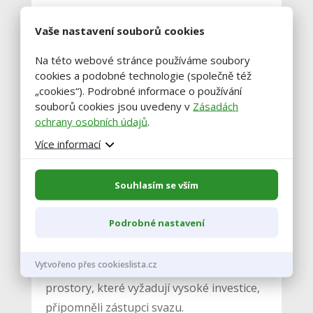
„Výzva je také propagovat
Vaše nastavení souborů cookies
brambory, spotřeba na hlavu klesá a
tento trend je potřeba zastavit,“
Na této webové stránce používáme soubory
řekl ministr. U drobných pěstitelů,
cookies a podobné technologie (společně též
domácností a zahrádkářů je podle
„cookies“). Podrobné informace o používání
dat svazu obliba brambor stabilní,
souborů cookies jsou uvedeny v
Zásadách
každoročně produkují kolem 150.000
ochrany osobních údajů
.
tun brambor, které pěstují na téměř
6000 hektarech.
Více informací
Souhlasím se vším
Podle Králíčka Česko
každoročně dováží
zhruba 160.000 tun konzumních
Podrobné nastavení
brambor, zejména z Německa a
Francie
. Česku v navýšení produkce mimo
Vytvořeno přes cookieslista.cz
jiné brání nedostatečné skladovací
prostory, které vyžadují vysoké investice,
připomněli zástupci svazu.