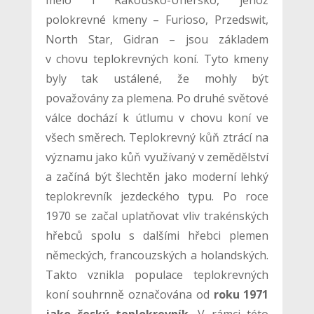
mělo i Rakousko-Uhersko, jehož
polokrevné kmeny – Furioso, Przedswit,
North Star, Gidran – jsou základem
v chovu teplokrevných koní. Tyto kmeny
byly tak ustálené, že mohly být
považovány za plemena. Po druhé světové
válce dochází k útlumu v chovu koní ve
všech směrech. Teplokrevný kůň ztrácí na
významu jako kůň využívaný v zemědělství
a začíná být šlechtěn jako moderní lehký
teplokrevník jezdeckého typu. Po roce
1970 se začal uplatňovat vliv trakénských
hřebců spolu s dalšími hřebci plemen
německých, francouzských a holandských.
Takto vznikla populace teplokrevných
koní souhrnně označována od
roku 1971