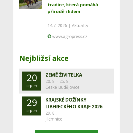
tradice, která pomáhá
přírodě i lidem
14.7. 2026 |
Aktuality
www.agropress.cz
Nejbližsí akce
20
ZEMĚ ŽIVITELKA
20. 8. - 25. 8.,
srpen
České Budějovice
29
KRAJSKÉ DOŽÍNKY
LIBERECKÉHO KRAJE 2026
srpen
29. 8.,
Jilemnice