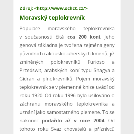
Zdroj: <http://www.schct.cz/>
Moravský teplokrevník
Populace moravského teplokrevníka
v současnosti čítá
cca 200 koní
. Jeho
genová základna je tvořena zejména geny
původních rakousko-uherských kmenů, již
zmíněných polokrevníků Furioso a
Przedswit, arabských koní typu Shagya a
Gidran a plnokrevníků. Pojem moravský
teplokrevník se v plemenné knize uvádí od
roku 1920. Od roku 1996 bylo usilováno o
záchranu moravského teplokrevníka a
uznání jako samostatného plemene. To se
nakonec
podařilo až v roce 2004
. Od
tohoto roku Svaz chovatelů a příznivců