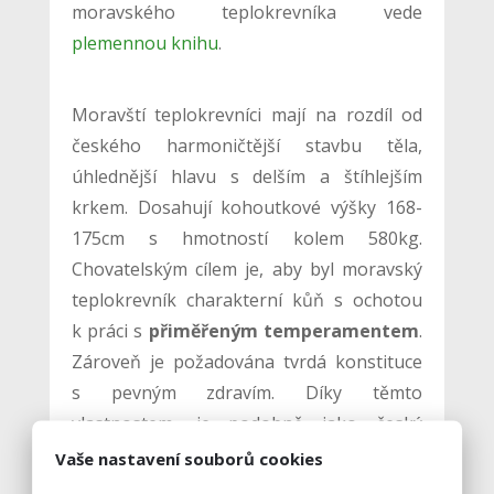
moravského teplokrevníka vede
plemennou knihu
.
Moravští teplokrevníci mají na rozdíl od
českého harmoničtější stavbu těla,
úhlednější hlavu s delším a štíhlejším
krkem. Dosahují kohoutkové výšky 168-
175cm s hmotností kolem 580kg.
Chovatelským cílem je, aby byl moravský
teplokrevník charakterní kůň s ochotou
k práci s
přiměřeným temperamentem
.
Zároveň je požadována tvrdá konstituce
s pevným zdravím. Díky těmto
vlastnostem, je podobně jako český
teplokrevník, vhodný pro všestranné
Vaše nastavení souborů cookies
využití.