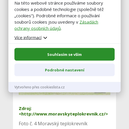
Na této webové stránce používáme soubory
cookies a podobné technologie (společně též
„cookies“). Podrobné informace o používání
Foto č. 3 Moravský teplokrevník
souborů cookies jsou uvedeny v
Zásadách
ochrany osobních údajů
.
Více informací
Souhlasím se vším
Podrobné nastavení
Vytvořeno přes cookieslista.cz
Zdroj:
<http://www.moravskyteplokrevnik.cz/>
Foto č. 4 Moravský teplokrevník