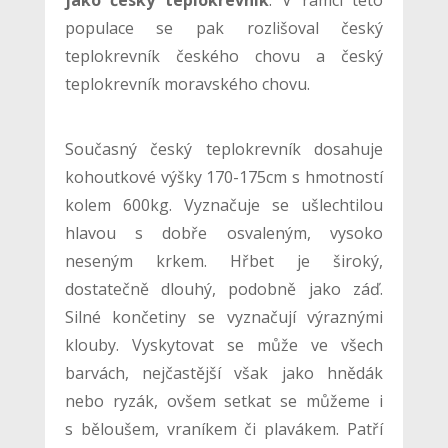
jako český teplokrevník
. V rámci této
populace se pak rozlišoval český
teplokrevník českého chovu a český
teplokrevník moravského chovu.
Současný český teplokrevník dosahuje
kohoutkové výšky 170-175cm s hmotností
kolem 600kg. Vyznačuje se ušlechtilou
hlavou s dobře osvaleným, vysoko
neseným krkem. Hřbet je široký,
dostatečně dlouhý, podobně jako záď.
Silné končetiny se vyznačují výraznými
klouby. Vyskytovat se může ve všech
barvách, nejčastější však jako hnědák
nebo ryzák, ovšem setkat se můžeme i
s běloušem, vraníkem či plavákem. Patří