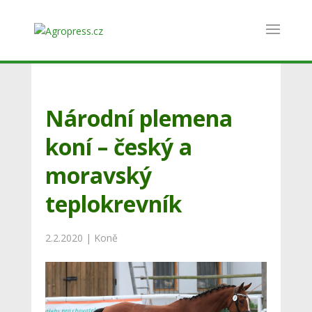
Národní plemena
koní – český a
moravský
teplokrevník
2.2.2020
|
Koně