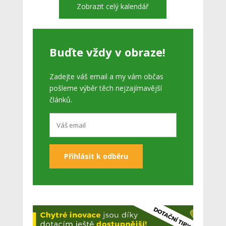
Zobrazit celý kalendář
Buďte vždy v obraze!
Zadejte váš email a my vám občas
pošleme výběr těch nejzajímavější
článků.