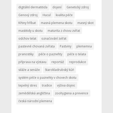
digitální dermatitida
dojení
Genetický zdroj
Genový zdroj
Hucul
kvalita péče
Křtiny hříbat
masná plemena skotu
masný skot
mastitidy u skotu
maturita z chovu zvířat
odchov telat
označování zvířat
pastevně chovaná zvířata
Pastviny
plememna
pranostiky
péče o paznehty
péče o telata
příprava na výstavu
reportáž
reprodukce
siláže a senáže
Starokladrubský kůň
systém péče o paznehty v chovech skotu
tepelný stres
tradice
výživa dojnic
zemědělská angličtina
zoohygiena a prevence
česká národní plemena