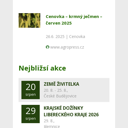
Cenovka – krmný ječmen –
červen 2025
26.6. 2025 |
Cenovka
www.agropress.cz
Nejbližsí akce
20
ZEMĚ ŽIVITELKA
20. 8. - 25. 8.,
srpen
České Budějovice
29
KRAJSKÉ DOŽÍNKY
LIBERECKÉHO KRAJE 2026
srpen
29. 8.,
Jilemnice