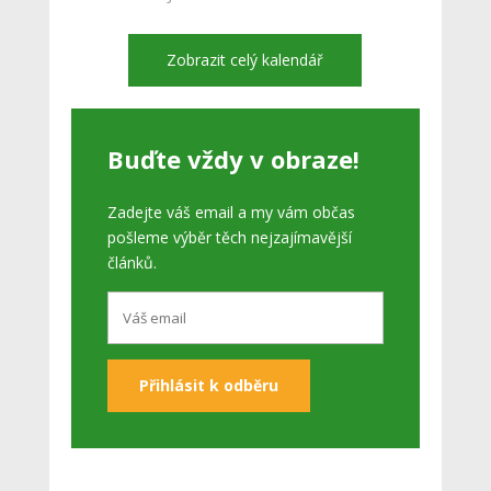
Zobrazit celý kalendář
Buďte vždy v obraze!
Zadejte váš email a my vám občas
pošleme výběr těch nejzajímavější
článků.