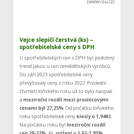
(www.csu.cz)
Vejce slepičí čerstvá (ks) –
spotřebitelské ceny s DPH
U spotřebitelských cen s DPH byl podobný
trend jakou u cen zemědělských výrobců.
Do září 2023 spotřebitelské ceny
převyšovaly ceny z roku 2022. Poslední
čtvrtletí loňského roku už to bylo naopak
a
meziroční rozdíl mezi prosincovými
cenami byl 27,25%
. Od počátku loňského
roku spotřebitelské ceny
klesly o 1,94Kč
.
Na počátku roku byl
meziroční rozdíl
cen 28-32%, tj. snížení o 1,62-1,85%.