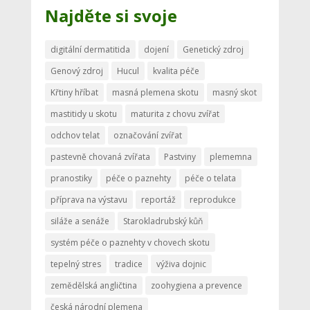
Najděte si svoje
digitální dermatitida
dojení
Genetický zdroj
Genový zdroj
Hucul
kvalita péče
Křtiny hříbat
masná plemena skotu
masný skot
mastitidy u skotu
maturita z chovu zvířat
odchov telat
označování zvířat
pastevně chovaná zvířata
Pastviny
plememna
pranostiky
péče o paznehty
péče o telata
příprava na výstavu
reportáž
reprodukce
siláže a senáže
Starokladrubský kůň
systém péče o paznehty v chovech skotu
tepelný stres
tradice
výživa dojnic
zemědělská angličtina
zoohygiena a prevence
česká národní plemena