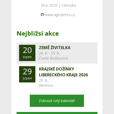
26.6. 2025 |
Cenovka
www.agropress.cz
Nejbližsí akce
20
ZEMĚ ŽIVITELKA
20. 8. - 25. 8.,
srpen
České Budějovice
29
KRAJSKÉ DOŽÍNKY
LIBERECKÉHO KRAJE 2026
srpen
29. 8.,
Jilemnice
Zobrazit celý kalendář