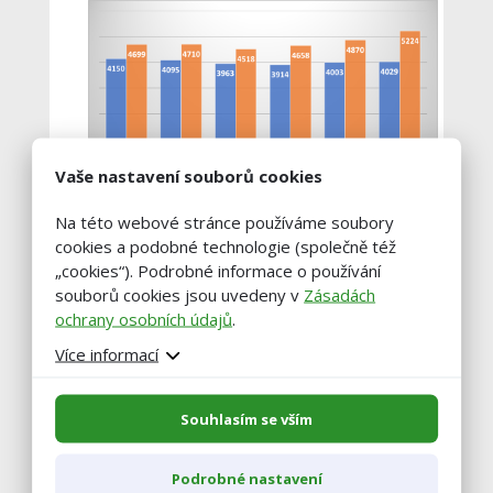
Vaše nastavení souborů cookies
Na této webové stránce používáme soubory
(zdroj: www.szif.cz)
cookies a podobné technologie (společně též
„cookies“). Podrobné informace o používání
Měsíční farmářské ceny – ČSÚ
souborů cookies jsou uvedeny v
Zásadách
ochrany osobních údajů
.
Více informací
Souhlasím se vším
Podrobné nastavení