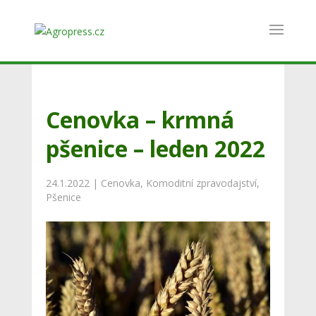
Cenovka – krmná
pšenice – leden 2022
24.1.2022
|
Cenovka
,
Komoditní zpravodajství
,
Pšenice