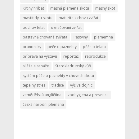
Křtiny hříbat
masná plemena skotu
masný skot
mastitidy u skotu
maturita z chovu zvířat
odchov telat
označování zvířat
pastevně chovaná zvířata
Pastviny
plememna
pranostiky
péče o paznehty
péče o telata
příprava na výstavu
reportáž
reprodukce
siláže a senáže
Starokladrubský kůň
systém péče o paznehty v chovech skotu
tepelný stres
tradice
výživa dojnic
zemědělská angličtina
zoohygiena a prevence
česká národní plemena