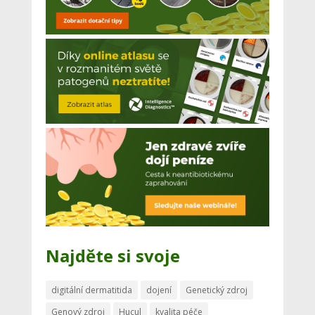
Najděte si svoje
digitální dermatitida
dojení
Genetický zdroj
Genový zdroj
Hucul
kvalita péče