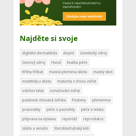
Najděte si svoje
digitální dermatitida
dojení
Genetický zdroj
Genový zdroj
Hucul
kvalita péče
Křtiny hříbat
masná plemena skotu
masný skot
mastitidy u skotu
maturita z chovu zvířat
odchov telat
označování zvířat
pastevně chovaná zvířata
Pastviny
plememna
pranostiky
péče o paznehty
péče o telata
příprava na výstavu
reportáž
reprodukce
siláže a senáže
Starokladrubský kůň