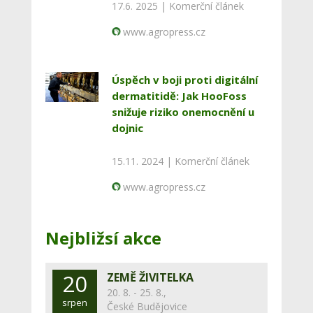
17.6. 2025 |
Komerční článek
www.agropress.cz
Úspěch v boji proti digitální
dermatitidě: Jak HooFoss
snižuje riziko onemocnění u
dojnic
15.11. 2024 |
Komerční článek
www.agropress.cz
Nejbližsí akce
20
ZEMĚ ŽIVITELKA
20. 8. - 25. 8.,
srpen
České Budějovice