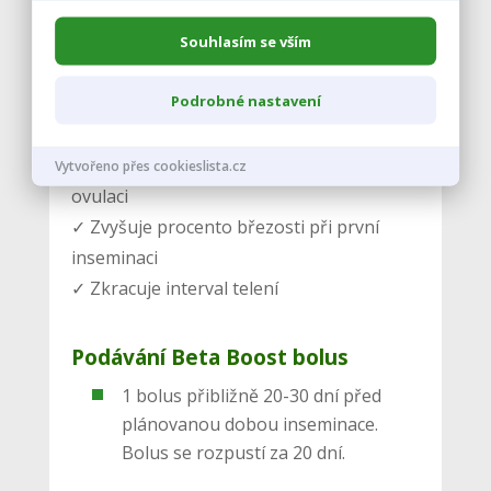
Souhlasím se vším
Bolus Beta Boost
má několik výhod:
Podrobné nastavení
✓ Obsahuje β karoten pro optimalizaci
cyklu plodnosti zvířete
✓ Pozitivní vliv na vývoj žlutého tělíska a
Vytvořeno přes cookieslista.cz
ovulaci
✓ Zvyšuje procento březosti při první
inseminaci
✓ Zkracuje interval telení
Podávání
Beta Boost bolus
1 bolus přibližně 20-30 dní před
plánovanou dobou inseminace.
Bolus se rozpustí za 20 dní.