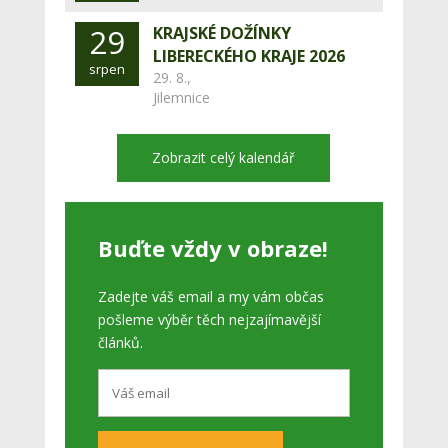
29
KRAJSKÉ DOŽÍNKY
LIBERECKÉHO KRAJE 2026
srpen
29. 8.,
Jilemnice
Zobrazit celý kalendář
Buďte vždy v obraze!
Zadejte váš email a my vám občas
pošleme výběr těch nejzajímavější
článků.