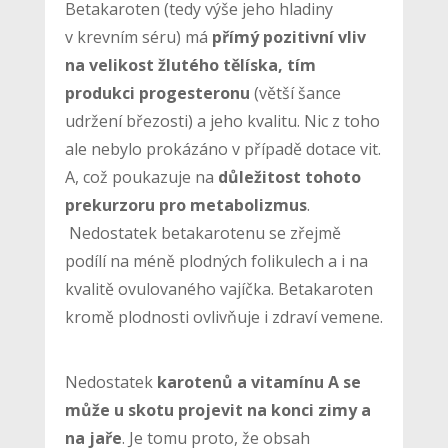
Betakaroten (tedy výše jeho hladiny
v krevním séru) má
přímý pozitivní vliv
na velikost žlutého tělíska, tím
produkci progesteronu
(větší šance
udržení březosti) a jeho kvalitu. Nic z toho
ale nebylo prokázáno v případě dotace vit.
A, což poukazuje na
důležitost tohoto
prekurzoru pro metabolizmus
.
Nedostatek betakarotenu se zřejmě
podílí na méně plodných folikulech a i na
kvalitě ovulovaného vajíčka. Betakaroten
kromě plodnosti ovlivňuje i zdraví vemene.
Nedostatek
karotenů a vitamínu A se
může u skotu projevit na konci zimy a
na jaře
. Je tomu proto, že obsah