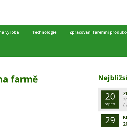
nná výroba
Technologie
Zpracování faremní produkc
na farmě
Nejbližs
20
Z
20
srpen
Č
29
K
2