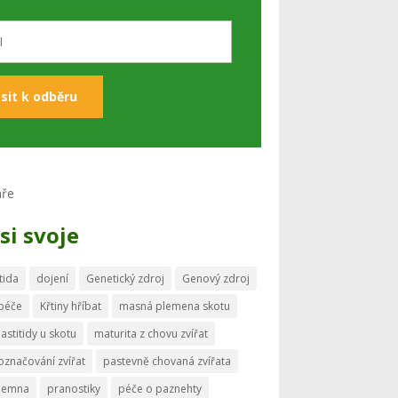
si svoje
tida
dojení
Genetický zdroj
Genový zdroj
 péče
Křtiny hříbat
masná plemena skotu
astitidy u skotu
maturita z chovu zvířat
označování zvířat
pastevně chovaná zvířata
memna
pranostiky
péče o paznehty