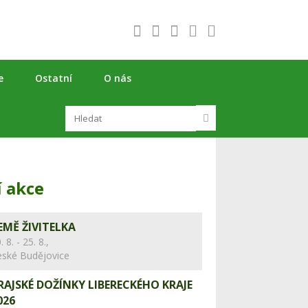
e
Ostatní
O nás
í akce
EMĚ ŽIVITELKA
. 8. - 25. 8.,
eské Budějovice
RAJSKÉ DOŽÍNKY LIBERECKÉHO KRAJE
026