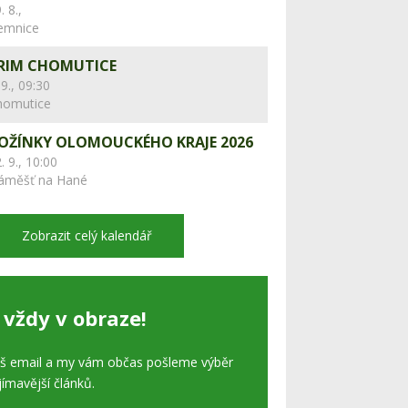
. 8.,
lemnice
RIM CHOMUTICE
 9., 09:30
homutice
OŽÍNKY OLOMOUCKÉHO KRAJE 2026
. 9., 10:00
áměšť na Hané
Zobrazit celý kalendář
 vždy v obraze!
áš email a my vám občas pošleme výběr
jímavější článků.