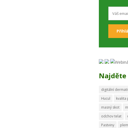
Najděte 
digitální dermati
Hucul
kvalita
masný skot
m
odchov telat
Pastviny
ple