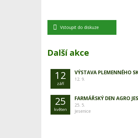
Vstoupit do diskuze
Další akce
12
VÝSTAVA PLEMENNÉHO S
12. 9.
září
25
FARMÁŘSKÝ DEN AGRO JES
25. 5.
květen
Jesenice