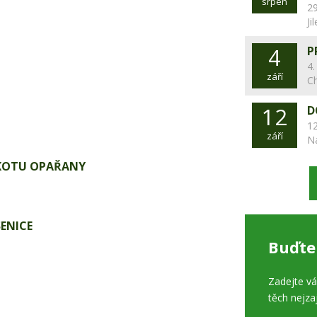
srpen
29
Ji
4
P
4.
září
C
12
D
12
září
N
KOTU OPAŘANY
ENICE
Buďte
Zadejte v
těch nejza