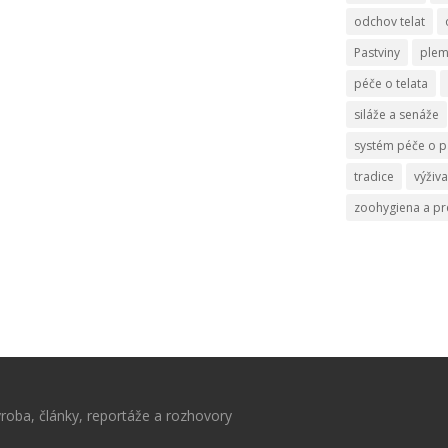
odchov telat
Pastviny
ple
péče o telata
siláže a senáže
systém péče o p
tradice
výživa
zoohygiena a p
roba, články, reportáže a rozhovory