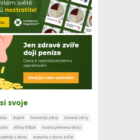
si svoje
tida
dojení
Genetický zdroj
Genový zdroj
 péče
Křtiny hříbat
masná plemena skotu
astitidy u skotu
maturita z chovu zvířat