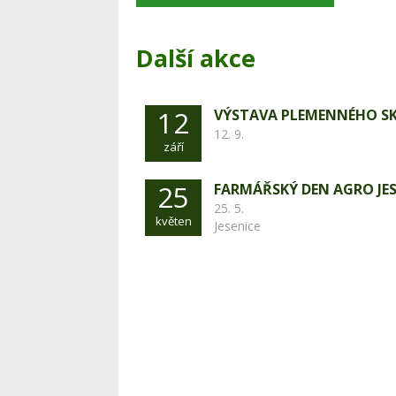
Další akce
12
VÝSTAVA PLEMENNÉHO S
12. 9.
září
25
FARMÁŘSKÝ DEN AGRO JES
25. 5.
květen
Jesenice