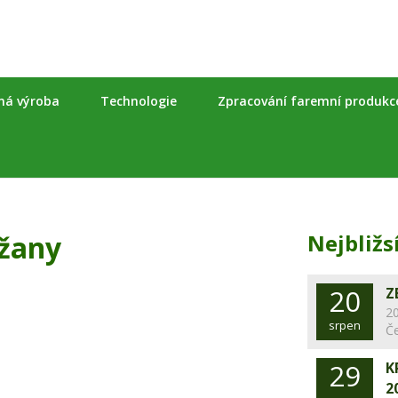
nná výroba
Technologie
Zpracování faremní produkc
žany
Nejbližs
20
Z
20
srpen
Č
29
K
2