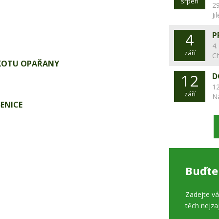
srpen
29
Ji
4
P
4.
září
C
KOTU OPAŘANY
12
D
12
září
N
ENICE
Buďte
Zadejte v
těch nejza