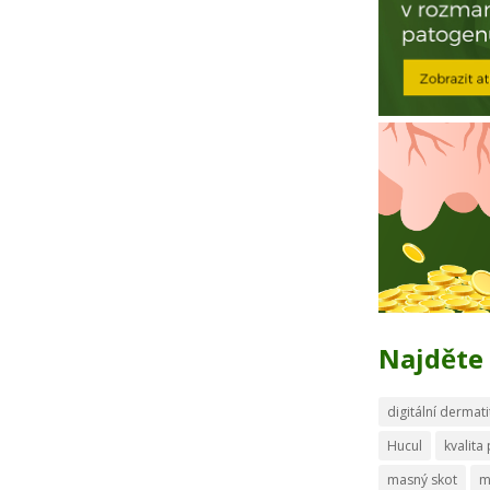
Najděte 
digitální dermati
Hucul
kvalita
masný skot
m