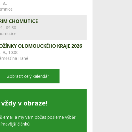
. 8.,
lemnice
RIM CHOMUTICE
 9., 09:30
homutice
OŽÍNKY OLOMOUCKÉHO KRAJE 2026
. 9., 10:00
áměšť na Hané
Zobrazit celý kalendář
 vždy v obraze!
áš email a my vám občas pošleme výběr
jímavější článků.