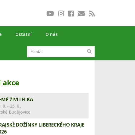
e
Ostatní
O nás
í akce
EMĚ ŽIVITELKA
. 8. - 25. 8.,
eské Budějovice
RAJSKÉ DOŽÍNKY LIBERECKÉHO KRAJE
026