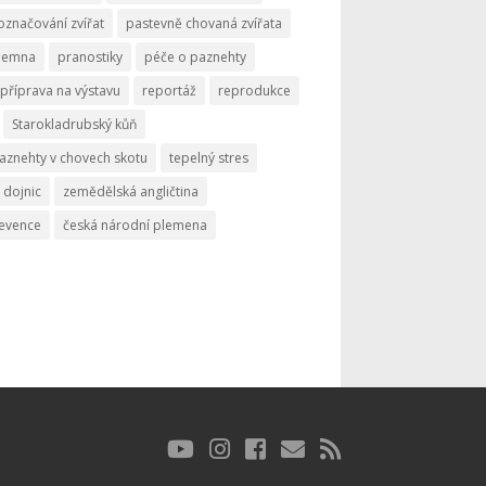
označování zvířat
pastevně chovaná zvířata
memna
pranostiky
péče o paznehty
příprava na výstavu
reportáž
reprodukce
Starokladrubský kůň
aznehty v chovech skotu
tepelný stres
 dojnic
zemědělská angličtina
revence
česká národní plemena