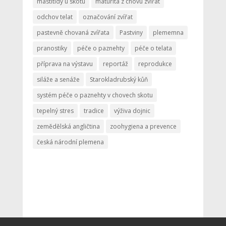
mastitidy u skotu
maturita z chovu zvířat
odchov telat
označování zvířat
pastevně chovaná zvířata
Pastviny
plememna
pranostiky
péče o paznehty
péče o telata
příprava na výstavu
reportáž
reprodukce
siláže a senáže
Starokladrubský kůň
systém péče o paznehty v chovech skotu
tepelný stres
tradice
výživa dojnic
zemědělská angličtina
zoohygiena a prevence
česká národní plemena