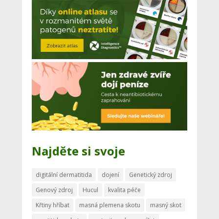
Najděte si svoje
digitální dermatitida
dojení
Genetický zdroj
Genový zdroj
Hucul
kvalita péče
Křtiny hříbat
masná plemena skotu
masný skot