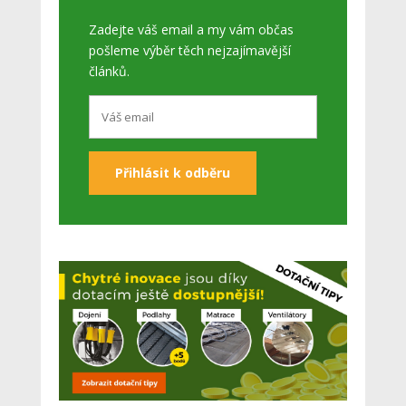
Zadejte váš email a my vám občas
pošleme výběr těch nejzajímavější
článků.