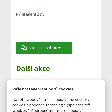
Přihlášení
ZDE
Vstoupit do diskuze
Další akce
12
VÝSTAVA PLEMENNÉHO
Vaše nastavení souborů cookies
SKOTU OPAŘANY
září
12. 9.
Na této webové stránce používáme soubory
cookies a podobné technologie (společně též
25
FARMÁŘSKÝ DEN AGRO
„cookies“). Podrobné informace o používání
JESENICE