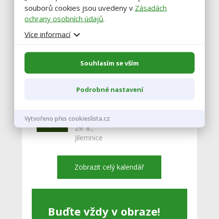
květen
souborů cookies jsou uvedeny v
Zásadách
25. 5.
ochrany osobních údajů
.
Jesenice
Více informací
Nejbližsí akce
Souhlasím se vším
20
ZEMĚ ŽIVITELKA
20. 8. - 25. 8.,
srpen
České Budějovice
Podrobné nastavení
29
KRAJSKÉ DOŽÍNKY
LIBERECKÉHO KRAJE 2026
Vytvořeno přes cookieslista.cz
srpen
29. 8.,
Jilemnice
Zobrazit celý kalendář
Buďte vždy v obraze!