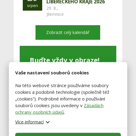
LIBERECKÉHO KRAJE 2026
srpen
29. 8.,
Jilemnice
Zobrazit celý kalendář
Buďte vždy v obraze!
Vaše nastavení souborů cookies
Zadejte váš email a my vám občas
pošleme výběr těch nejzajímavější
Na této webové stránce používáme soubory
článků.
cookies a podobné technologie (společně též
„cookies“). Podrobné informace o používání
souborů cookies jsou uvedeny v
Zásadách
ochrany osobních údajů
.
Více informací