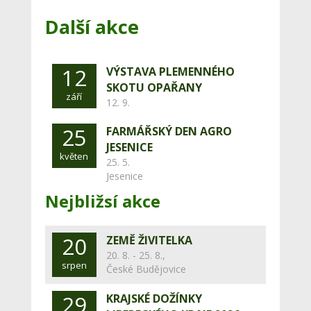
Další akce
12
VÝSTAVA PLEMENNÉHO
SKOTU OPAŘANY
září
12. 9.
25
FARMÁŘSKÝ DEN AGRO
JESENICE
květen
25. 5.
Jesenice
Nejbližsí akce
20
ZEMĚ ŽIVITELKA
20. 8. - 25. 8.,
srpen
České Budějovice
29
KRAJSKÉ DOŽÍNKY