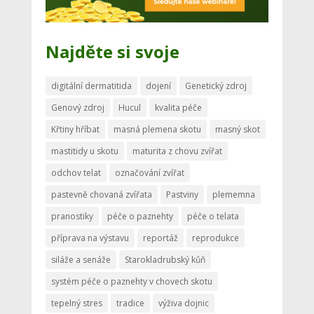
Najděte si svoje
digitální dermatitida
dojení
Genetický zdroj
Genový zdroj
Hucul
kvalita péče
Křtiny hříbat
masná plemena skotu
masný skot
mastitidy u skotu
maturita z chovu zvířat
odchov telat
označování zvířat
pastevně chovaná zvířata
Pastviny
plememna
pranostiky
péče o paznehty
péče o telata
příprava na výstavu
reportáž
reprodukce
siláže a senáže
Starokladrubský kůň
systém péče o paznehty v chovech skotu
tepelný stres
tradice
výživa dojnic