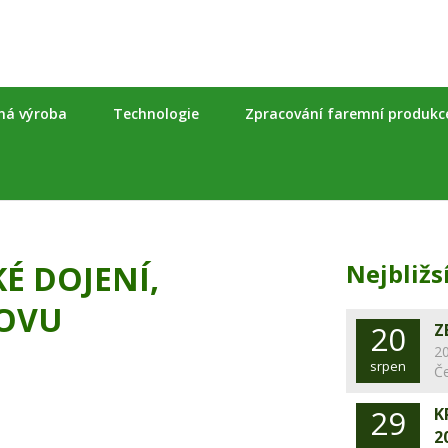
nná výroba
Technologie
Zpracování faremní produkc
É DOJENÍ,
Nejbližs
OVU
20
Z
20
srpen
Č
29
K
2