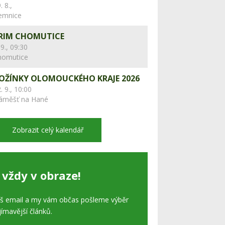
. 8.,
lemnice
RIM CHOMUTICE
 9., 09:30
homutice
OŽÍNKY OLOMOUCKÉHO KRAJE 2026
. 9., 10:00
áměšť na Hané
Zobrazit celý kalendář
 vždy v obraze!
áš email a my vám občas pošleme výběr
jímavější článků.