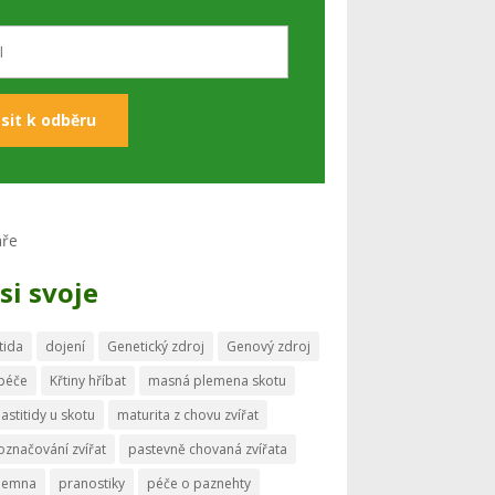
si svoje
tida
dojení
Genetický zdroj
Genový zdroj
 péče
Křtiny hříbat
masná plemena skotu
astitidy u skotu
maturita z chovu zvířat
označování zvířat
pastevně chovaná zvířata
memna
pranostiky
péče o paznehty