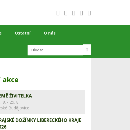
e
Ostatní
O nás
í akce
EMĚ ŽIVITELKA
. 8. - 25. 8.,
eské Budějovice
RAJSKÉ DOŽÍNKY LIBERECKÉHO KRAJE
026