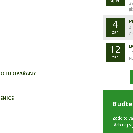
srpen
29
Ji
4
P
4.
září
C
12
D
12
září
N
KOTU OPAŘANY
ENICE
Buďte
Zadejte v
těch nejza