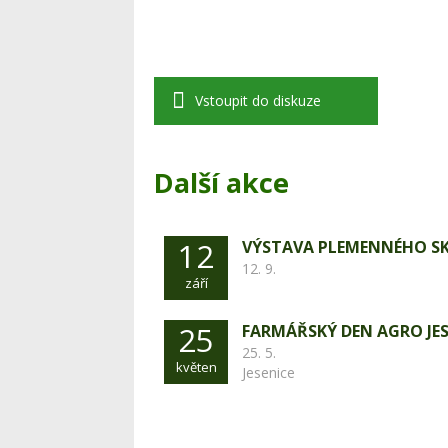
Vstoupit do diskuze
Další akce
12
VÝSTAVA PLEMENNÉHO S
12. 9.
září
25
FARMÁŘSKÝ DEN AGRO JES
25. 5.
květen
Jesenice