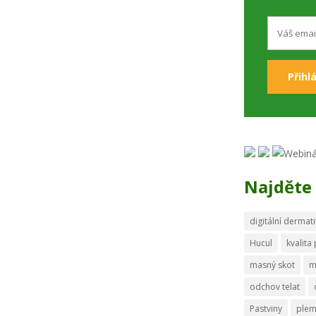
Najděte 
digitální dermati
Hucul
kvalita
masný skot
m
odchov telat
Pastviny
ple