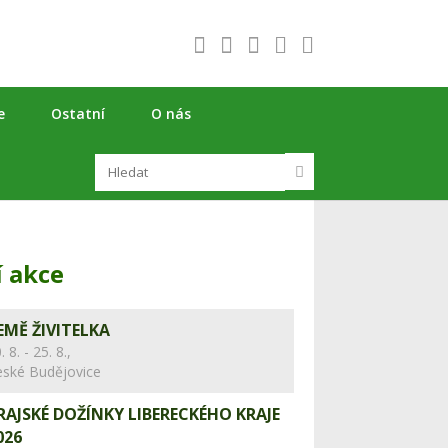
e
Ostatní
O nás
í akce
EMĚ ŽIVITELKA
. 8. - 25. 8.,
eské Budějovice
RAJSKÉ DOŽÍNKY LIBERECKÉHO KRAJE
026