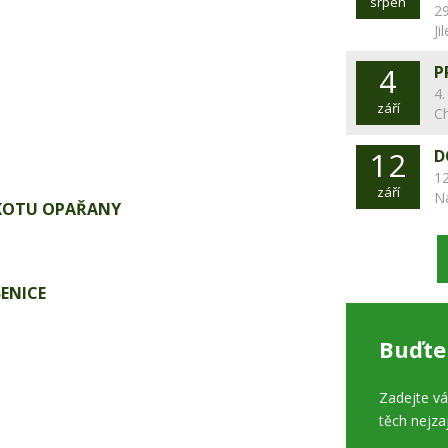
srpen
29
Ji
4
P
4.
září
C
12
D
12
září
N
KOTU OPAŘANY
ENICE
Buďte
Zadejte v
těch nejza