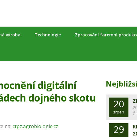
nná výroba
Technologie
Zpracování faremní produkc
ocnění digitální
Nejbližs
tádech dojného skotu
20
Z
20
srpen
Č
ce na:
ctpz.agrobiologie.cz
29
K
2