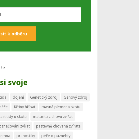
si svoje
tida
dojení
Genetický zdroj
Genový zdroj
 péče
Křtiny hříbat
masná plemena skotu
astitidy u skotu
maturita z chovu zvířat
označování zvířat
pastevně chovaná zvířata
memna
pranostiky
péče o paznehty