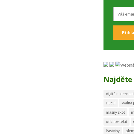
Najděte 
digitální dermati
Hucul
kvalita
masný skot
m
odchov telat
Pastviny
ple