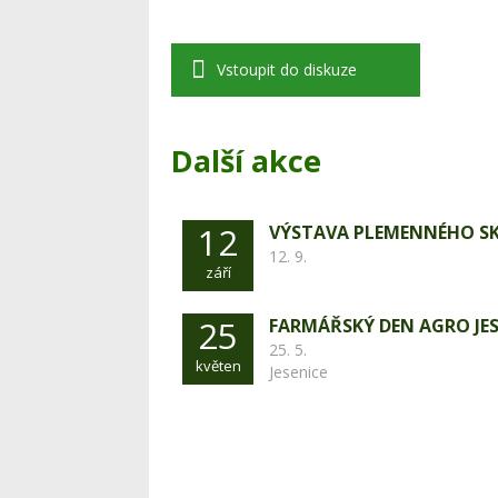
Vstoupit do diskuze
Další akce
12
VÝSTAVA PLEMENNÉHO S
12. 9.
září
25
FARMÁŘSKÝ DEN AGRO JES
25. 5.
květen
Jesenice