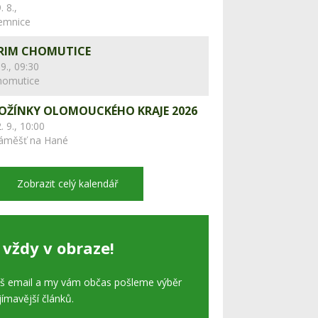
. 8.,
lemnice
RIM CHOMUTICE
 9., 09:30
homutice
OŽÍNKY OLOMOUCKÉHO KRAJE 2026
. 9., 10:00
áměšť na Hané
Zobrazit celý kalendář
 vždy v obraze!
áš email a my vám občas pošleme výběr
jímavější článků.