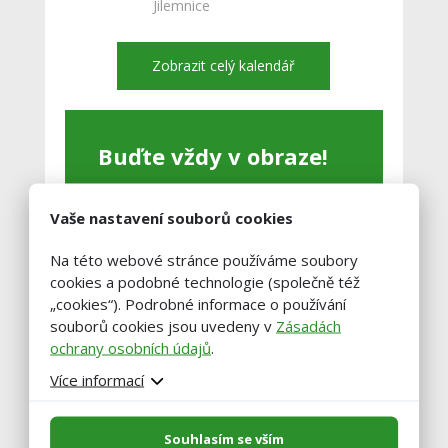
Jilemnice
Zobrazit celý kalendář
Buďte vždy v obraze!
Zadejte váš email a my vám občas
Vaše nastavení souborů cookies
pošleme výběr těch nejzajímavější
článků.
Na této webové stránce používáme soubory
cookies a podobné technologie (společně též
„cookies“). Podrobné informace o používání
souborů cookies jsou uvedeny v
Zásadách
ochrany osobních údajů
.
Více informací
Souhlasím se vším