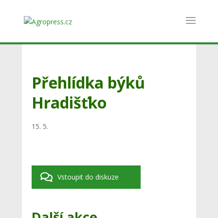
Přehlídka býků
Hradišťko
15. 5.
Vstoupit do diskuze
Další akce