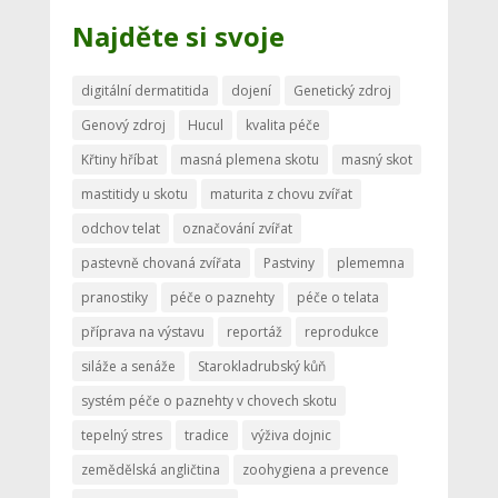
Najděte si svoje
digitální dermatitida
dojení
Genetický zdroj
Genový zdroj
Hucul
kvalita péče
Křtiny hříbat
masná plemena skotu
masný skot
mastitidy u skotu
maturita z chovu zvířat
odchov telat
označování zvířat
pastevně chovaná zvířata
Pastviny
plememna
pranostiky
péče o paznehty
péče o telata
příprava na výstavu
reportáž
reprodukce
siláže a senáže
Starokladrubský kůň
systém péče o paznehty v chovech skotu
tepelný stres
tradice
výživa dojnic
zemědělská angličtina
zoohygiena a prevence