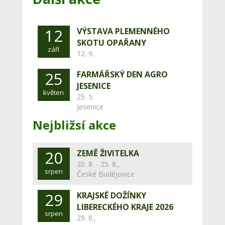
12
VÝSTAVA PLEMENNÉHO
SKOTU OPAŘANY
září
12. 9.
25
FARMÁŘSKÝ DEN AGRO
JESENICE
květen
25. 5.
Jesenice
Nejbližsí akce
20
ZEMĚ ŽIVITELKA
20. 8. - 25. 8.,
srpen
České Budějovice
29
KRAJSKÉ DOŽÍNKY
LIBERECKÉHO KRAJE 2026
srpen
29. 8.,