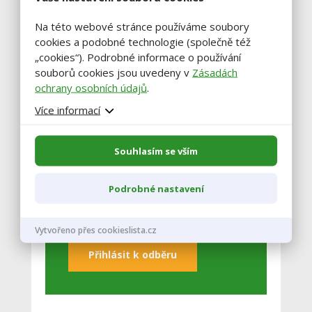
Jilemnice
Na této webové stránce používáme soubory
cookies a podobné technologie (společně též
Zobrazit celý kalendář
„cookies“). Podrobné informace o používání
souborů cookies jsou uvedeny v
Zásadách
ochrany osobních údajů
.
Buďte vždy v obraze!
Více informací
Zadejte váš email a my vám občas
Souhlasím se vším
pošleme výběr těch nejzajímavější
článků.
Podrobné nastavení
Vytvořeno přes cookieslista.cz