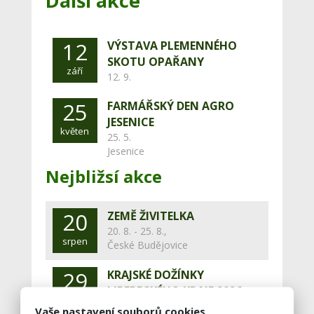
Další akce
12
VÝSTAVA PLEMENNÉHO
SKOTU OPAŘANY
září
12. 9.
25
FARMÁŘSKÝ DEN AGRO
JESENICE
květen
25. 5.
Jesenice
Nejbližsí akce
20
ZEMĚ ŽIVITELKA
20. 8. - 25. 8.,
srpen
České Budějovice
29
KRAJSKÉ DOŽÍNKY
LIBERECKÉHO KRAJE 2026
srpen
29. 8.,
Vaše nastavení souborů cookies