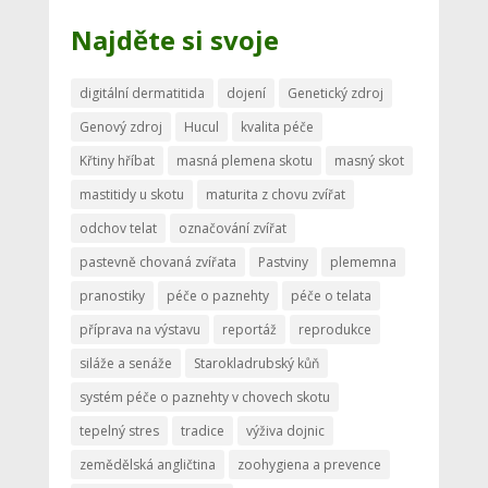
Najděte si svoje
digitální dermatitida
dojení
Genetický zdroj
Genový zdroj
Hucul
kvalita péče
Křtiny hříbat
masná plemena skotu
masný skot
mastitidy u skotu
maturita z chovu zvířat
odchov telat
označování zvířat
pastevně chovaná zvířata
Pastviny
plememna
pranostiky
péče o paznehty
péče o telata
příprava na výstavu
reportáž
reprodukce
siláže a senáže
Starokladrubský kůň
systém péče o paznehty v chovech skotu
tepelný stres
tradice
výživa dojnic
zemědělská angličtina
zoohygiena a prevence