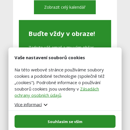
Zobrazit celý kalendář
Buďte vždy v obraze!
Zadejte váš email a my vám občas
pošleme výběr těch nejzajímavější
Vaše nastavení souborů cookies
článků.
Na této webové stránce používáme soubory
cookies a podobné technologie (společně též
„cookies“). Podrobné informace o používání
souborů cookies jsou uvedeny v
Zásadách
ochrany osobních údajů
.
Více informací
Souhlasím se vším