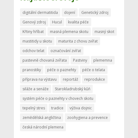
digitální dermatitida
dojení
Genetický zdroj
Genový zdroj
Hucul
kvalita péče
Křtiny hříbat
masná plemena skotu
masný skot
mastitidy u skotu
maturita z chovu zvířat
odchov telat
označování zvířat
pastevně chovaná zvířata
Pastviny
plememna
pranostiky
péče o paznehty
péče o telata
příprava na výstavu
reportáž
reprodukce
siláže a senáže
Starokladrubský kůň
systém péče o paznehty v chovech skotu
tepelný stres
tradice
výživa dojnic
zemědělská angličtina
zoohygiena a prevence
česká národní plemena