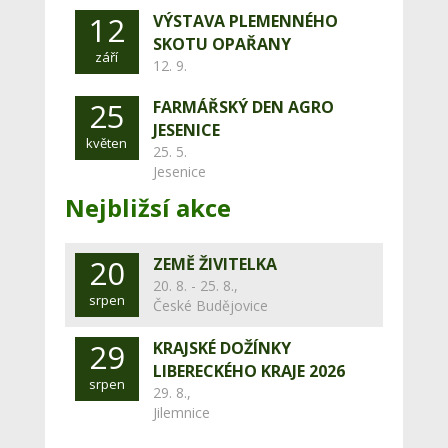
12
VÝSTAVA PLEMENNÉHO
SKOTU OPAŘANY
září
12. 9.
25
FARMÁŘSKÝ DEN AGRO
JESENICE
květen
25. 5.
Jesenice
Nejbližsí akce
20
ZEMĚ ŽIVITELKA
20. 8. - 25. 8.,
srpen
České Budějovice
29
KRAJSKÉ DOŽÍNKY
LIBERECKÉHO KRAJE 2026
srpen
29. 8.,
Jilemnice