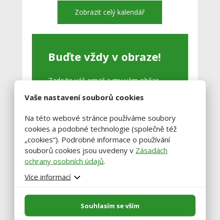
Zobrazit celý kalendář
Buďte vždy v obraze!
Zadejte váš email a my vám občas
pošleme výběr těch nejzajímavější
Vaše nastavení souborů cookies
článků.
Na této webové stránce používáme soubory
cookies a podobné technologie (společně též
„cookies“). Podrobné informace o používání
souborů cookies jsou uvedeny v
Zásadách
ochrany osobních údajů
.
Více informací
Souhlasím se vším