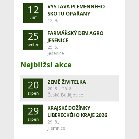
12
VÝSTAVA PLEMENNÉHO
SKOTU OPAŘANY
září
12. 9.
25
FARMÁŘSKÝ DEN AGRO
JESENICE
květen
25. 5.
Jesenice
Nejbližsí akce
20
ZEMĚ ŽIVITELKA
20. 8. - 25. 8.,
srpen
České Budějovice
29
KRAJSKÉ DOŽÍNKY
LIBERECKÉHO KRAJE 2026
srpen
29. 8.,
Jilemnice