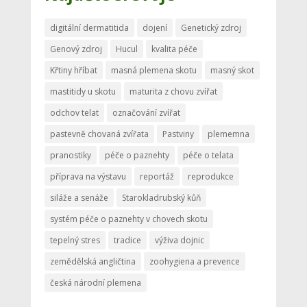
digitální dermatitida
dojení
Genetický zdroj
Genový zdroj
Hucul
kvalita péče
Křtiny hříbat
masná plemena skotu
masný skot
mastitidy u skotu
maturita z chovu zvířat
odchov telat
označování zvířat
pastevně chovaná zvířata
Pastviny
plememna
pranostiky
péče o paznehty
péče o telata
příprava na výstavu
reportáž
reprodukce
siláže a senáže
Starokladrubský kůň
systém péče o paznehty v chovech skotu
tepelný stres
tradice
výživa dojnic
zemědělská angličtina
zoohygiena a prevence
česká národní plemena