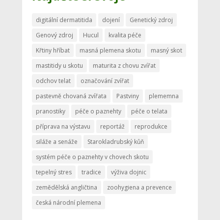
digitální dermatitida
dojení
Genetický zdroj
Genový zdroj
Hucul
kvalita péče
Křtiny hříbat
masná plemena skotu
masný skot
mastitidy u skotu
maturita z chovu zvířat
odchov telat
označování zvířat
pastevně chovaná zvířata
Pastviny
plememna
pranostiky
péče o paznehty
péče o telata
příprava na výstavu
reportáž
reprodukce
siláže a senáže
Starokladrubský kůň
systém péče o paznehty v chovech skotu
tepelný stres
tradice
výživa dojnic
zemědělská angličtina
zoohygiena a prevence
česká národní plemena