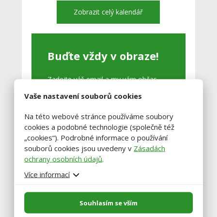
Zobrazit celý kalendář
Buďte vždy v obraze!
Zadejte váš email a my vám občas
pošleme výběr těch nejzajímavější
Vaše nastavení souborů cookies
článků.
Na této webové stránce používáme soubory
cookies a podobné technologie (společně též
„cookies“). Podrobné informace o používání
souborů cookies jsou uvedeny v
Zásadách
ochrany osobních údajů
.
Více informací
Souhlasím se vším