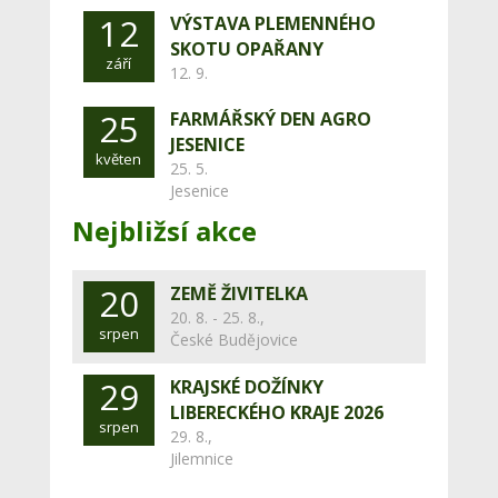
12
VÝSTAVA PLEMENNÉHO
SKOTU OPAŘANY
září
12. 9.
25
FARMÁŘSKÝ DEN AGRO
JESENICE
květen
25. 5.
Jesenice
Nejbližsí akce
20
ZEMĚ ŽIVITELKA
20. 8. - 25. 8.,
srpen
České Budějovice
29
KRAJSKÉ DOŽÍNKY
LIBERECKÉHO KRAJE 2026
srpen
29. 8.,
Jilemnice