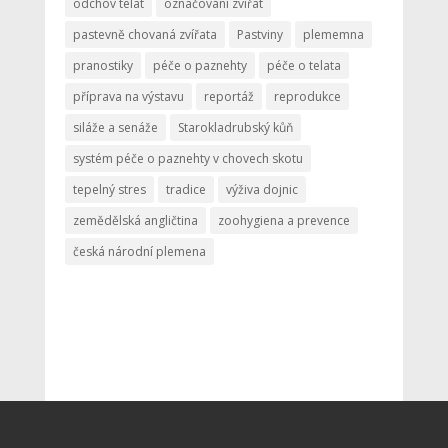
odchov telat
označování zvířat
pastevně chovaná zvířata
Pastviny
plememna
pranostiky
péče o paznehty
péče o telata
příprava na výstavu
reportáž
reprodukce
siláže a senáže
Starokladrubský kůň
systém péče o paznehty v chovech skotu
tepelný stres
tradice
výživa dojnic
zemědělská angličtina
zoohygiena a prevence
česká národní plemena