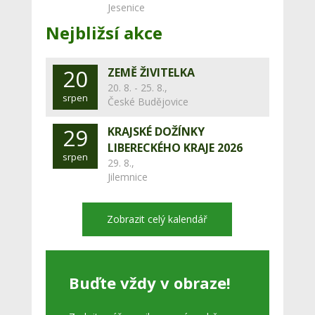
Jesenice
Nejbližsí akce
20
ZEMĚ ŽIVITELKA
20. 8. - 25. 8.,
srpen
České Budějovice
29
KRAJSKÉ DOŽÍNKY
LIBERECKÉHO KRAJE 2026
srpen
29. 8.,
Jilemnice
Zobrazit celý kalendář
Buďte vždy v obraze!