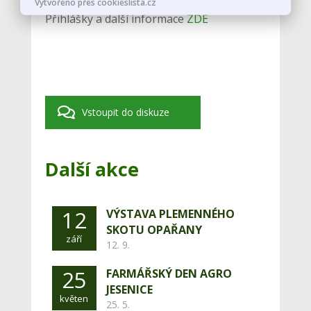
Vytvořeno přes cookieslista.cz
Přihlášky a další informace
ZDE
Vstoupit do diskuze
Další akce
12
VÝSTAVA PLEMENNÉHO
SKOTU OPAŘANY
září
12. 9.
25
FARMÁŘSKÝ DEN AGRO
JESENICE
květen
25. 5.