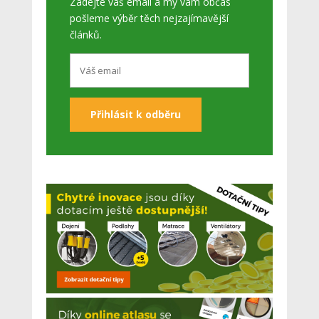
Zadejte váš email a my vám občas
pošleme výběr těch nejzajímavější
článků.