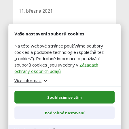
11. března 2021:
hosté – Jan Hulsen, Mojmír Dorazil, pan
Vaše nastavení souborů cookies
Sayko, Kamila Šestáková
Na této webové stránce používáme soubory
cookies a podobné technologie (společně též
18. března 2021:
„cookies“). Podrobné informace o používání
souborů cookies jsou uvedeny v
Zásadách
ochrany osobních údajů
.
hosté – Jan Hulsen, Guus Lansink, Zdeněk
Více informací
Weber, Adam Korzinski
Souhlasím se vším
Na závěr obou dní proběhne společná
panelová diskuze, kde se zúčastní majitelé
Podrobné nastavení
podniků a také hlavní zootechnici.