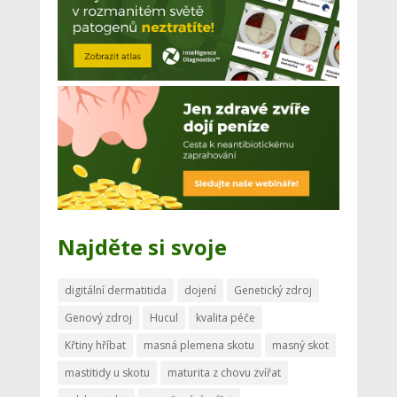
Najděte si svoje
digitální dermatitida
dojení
Genetický zdroj
Genový zdroj
Hucul
kvalita péče
Křtiny hříbat
masná plemena skotu
masný skot
mastitidy u skotu
maturita z chovu zvířat