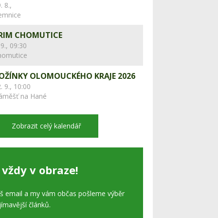
. 8.,
lemnice
RIM CHOMUTICE
 9., 09:30
homutice
OŽÍNKY OLOMOUCKÉHO KRAJE 2026
. 9., 10:00
áměšť na Hané
Zobrazit celý kalendář
 vždy v obraze!
áš email a my vám občas pošleme výběr
jímavější článků.