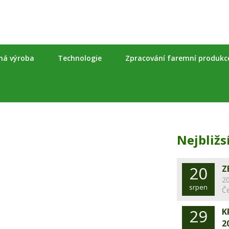
nná výroba
Technologie
Zpracování faremní produkc
Nejbližs
20
Z
20
srpen
Č
29
K
2