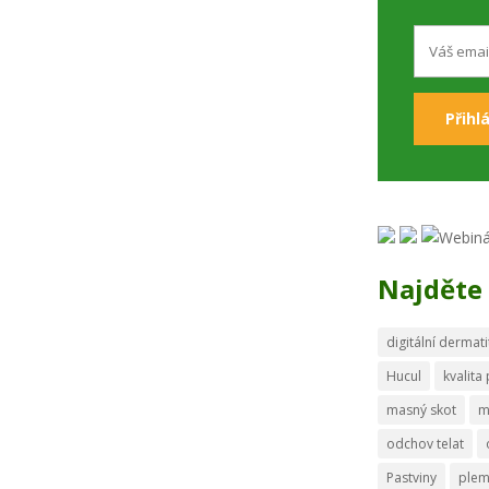
Najděte 
digitální dermati
Hucul
kvalita
masný skot
m
odchov telat
Pastviny
ple