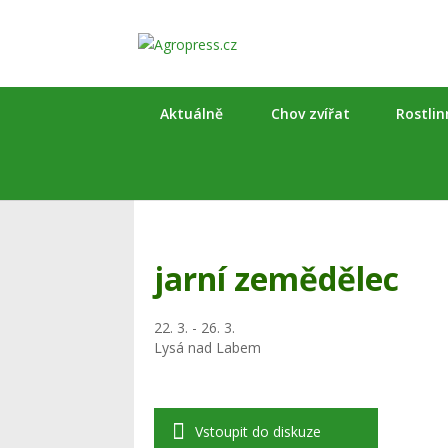
Aktuálně
Chov zvířat
Rostli
jarní zemědělec
22. 3. - 26. 3.
Lysá nad Labem
Vstoupit do diskuze