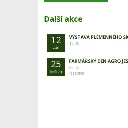
Další akce
12
VÝSTAVA PLEMENNÉHO S
12. 9.
září
25
FARMÁŘSKÝ DEN AGRO JES
25. 5.
květen
Jesenice