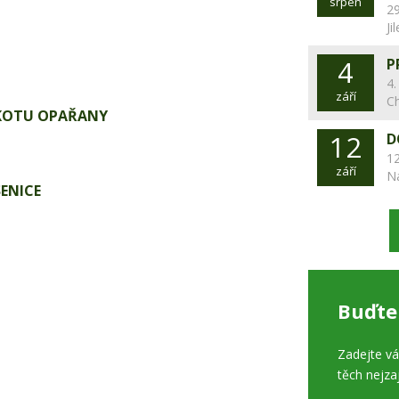
srpen
29
Ji
4
P
4.
září
C
KOTU OPAŘANY
12
D
12
září
N
ENICE
Buďte
Zadejte v
těch nejza