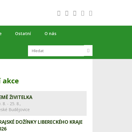
e
Ostatní
O nás
í akce
EMĚ ŽIVITELKA
. 8. - 25. 8.,
eské Budějovice
RAJSKÉ DOŽÍNKY LIBERECKÉHO KRAJE
026