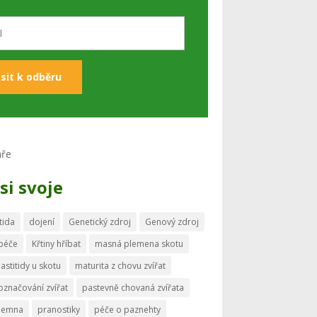
si svoje
tida
dojení
Genetický zdroj
Genový zdroj
 péče
Křtiny hříbat
masná plemena skotu
astitidy u skotu
maturita z chovu zvířat
označování zvířat
pastevně chovaná zvířata
memna
pranostiky
péče o paznehty