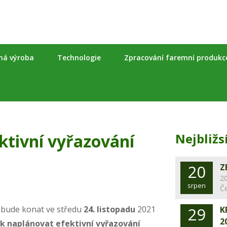
nná výroba
Technologie
Zpracování faremní produkc
ktivní vyřazování
Nejbližs
20
Z
20
srpen
Č
e bude konat ve středu
24. listopadu
2021
29
K
2
ak naplánovat efektivní vyřazování