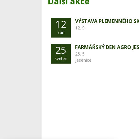
Další akce
12
VÝSTAVA PLEMENNÉHO S
12. 9.
září
25
FARMÁŘSKÝ DEN AGRO JES
25. 5.
květen
Jesenice