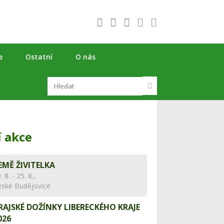
e
Ostatní
O nás
í akce
EMĚ ŽIVITELKA
. 8. - 25. 8.,
eské Budějovice
RAJSKÉ DOŽÍNKY LIBERECKÉHO KRAJE
026