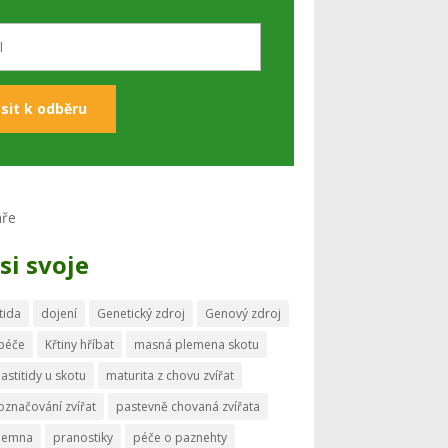
si svoje
tida
dojení
Genetický zdroj
Genový zdroj
 péče
Křtiny hříbat
masná plemena skotu
astitidy u skotu
maturita z chovu zvířat
označování zvířat
pastevně chovaná zvířata
memna
pranostiky
péče o paznehty