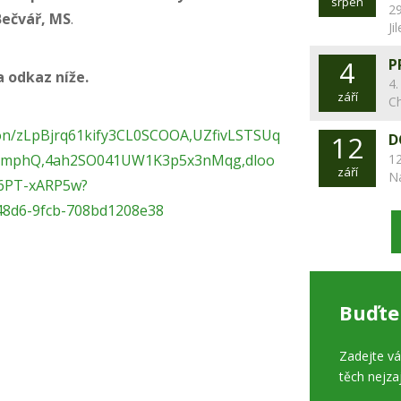
srpen
29
Bečvář, MS
.
Ji
4
P
a odkaz níže.
4.
září
C
tion/zLpBjrq61kify3CL0SCOOA,UZfivLSTSUq
12
D
mphQ,4ah2SO041UW1K3p5x3nMqg,dloo
12
září
N
6PT-xARP5w?
48d6-9fcb-708bd1208e38
Buďte
Zadejte v
těch nejza