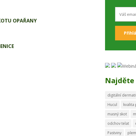
KOTU OPAŘANY
ENICE
Najděte 
digitální dermati
Hucul
kvalita
masný skot
m
odchov telat
Pastviny
ple