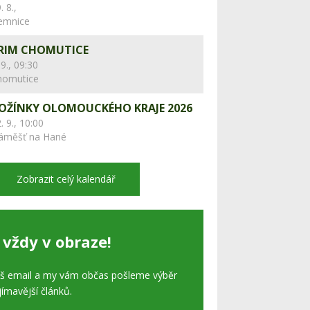
. 8.,
lemnice
RIM CHOMUTICE
 9., 09:30
homutice
OŽÍNKY OLOMOUCKÉHO KRAJE 2026
. 9., 10:00
áměšť na Hané
Zobrazit celý kalendář
 vždy v obraze!
áš email a my vám občas pošleme výběr
jímavější článků.