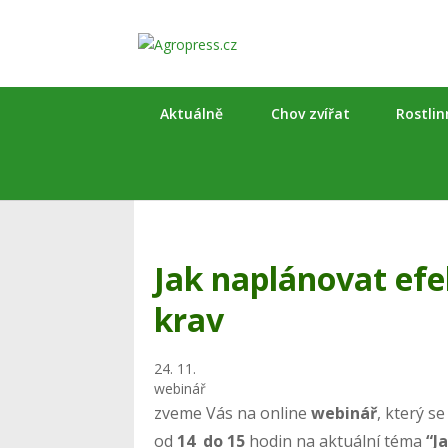
Aktuálně
Chov zvířat
Rostli
Jak naplánovat efe
krav
24. 11.
webinář
zveme Vás na online
webinář
, který s
od
14 do 15
hodin na aktuální téma
“J