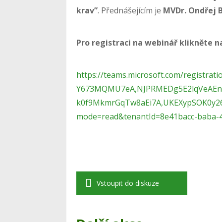
krav”
. Přednášejícím je
MVDr. Ondřej 
Pro registraci na webinář klikněte n
https://teams.microsoft.com/registra
Y673MQMU7eA,NJPRMEDg5E2lqVeAEn
k0f9MkmrGqTw8aEi7A,UKEXypSOK0y2
mode=read&tenantId=8e41bacc-baba-
Vstoupit do diskuze