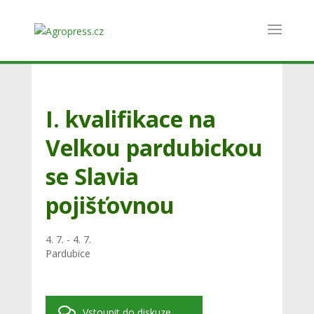
I. kvalifikace na
Velkou pardubickou
se Slavia
pojišťovnou
4. 7. - 4. 7.
Pardubice
Vstoupit do diskuze