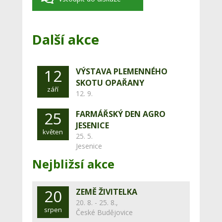
Další akce
12
VÝSTAVA PLEMENNÉHO
SKOTU OPAŘANY
září
12. 9.
25
FARMÁŘSKÝ DEN AGRO
JESENICE
květen
25. 5.
Jesenice
Nejbližsí akce
20
ZEMĚ ŽIVITELKA
20. 8. - 25. 8.,
srpen
České Budějovice