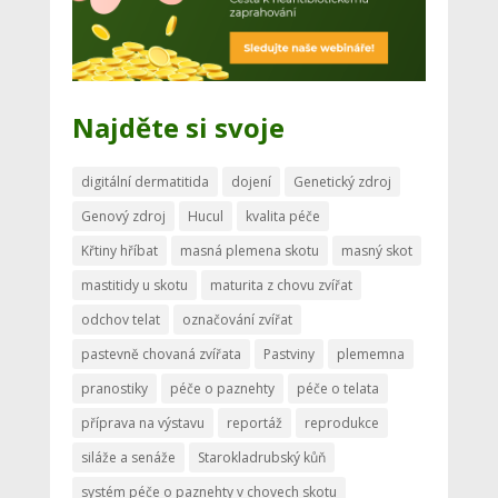
Najděte si svoje
digitální dermatitida
dojení
Genetický zdroj
Genový zdroj
Hucul
kvalita péče
Křtiny hříbat
masná plemena skotu
masný skot
mastitidy u skotu
maturita z chovu zvířat
odchov telat
označování zvířat
pastevně chovaná zvířata
Pastviny
plememna
pranostiky
péče o paznehty
péče o telata
příprava na výstavu
reportáž
reprodukce
siláže a senáže
Starokladrubský kůň
systém péče o paznehty v chovech skotu