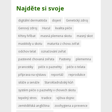
Najděte si svoje
digitální dermatitida
dojení
Genetický zdroj
Genový zdroj
Hucul
kvalita péče
Křtiny hříbat
masná plemena skotu
masný skot
mastitidy u skotu
maturita z chovu zvířat
odchov telat
označování zvířat
pastevně chovaná zvířata
Pastviny
plememna
pranostiky
péče o paznehty
péče o telata
příprava na výstavu
reportáž
reprodukce
siláže a senáže
Starokladrubský kůň
systém péče o paznehty v chovech skotu
tepelný stres
tradice
výživa dojnic
zemědělská angličtina
zoohygiena a prevence