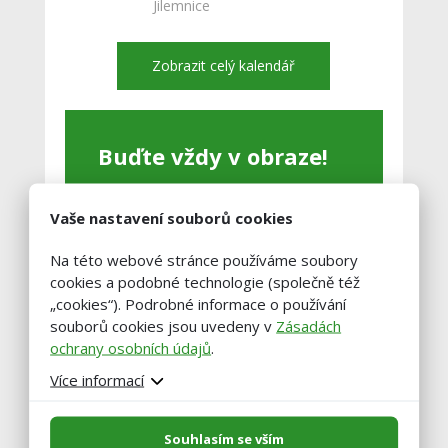
Jilemnice
Zobrazit celý kalendář
Buďte vždy v obraze!
Zadejte váš email a my vám občas
Vaše nastavení souborů cookies
pošleme výběr těch nejzajímavější
článků.
Na této webové stránce používáme soubory
cookies a podobné technologie (společně též
„cookies“). Podrobné informace o používání
souborů cookies jsou uvedeny v
Zásadách
ochrany osobních údajů
.
Více informací
Souhlasím se vším