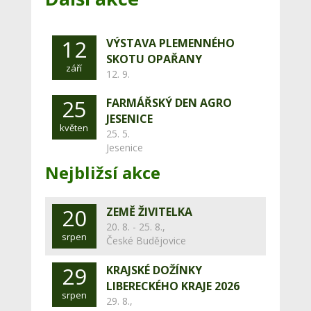
12
VÝSTAVA PLEMENNÉHO
SKOTU OPAŘANY
září
12. 9.
25
FARMÁŘSKÝ DEN AGRO
JESENICE
květen
25. 5.
Jesenice
Nejbližsí akce
20
ZEMĚ ŽIVITELKA
20. 8. - 25. 8.,
srpen
České Budějovice
29
KRAJSKÉ DOŽÍNKY
LIBERECKÉHO KRAJE 2026
srpen
29. 8.,