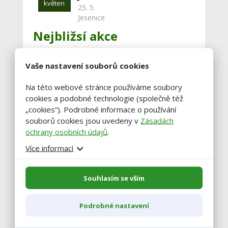
květen
25. 5.
Jesenice
Nejbližsí akce
20
ZEMĚ ŽIVITELKA
Vaše nastavení souborů cookies
20. 8. - 25. 8.,
srpen
České Budějovice
Na této webové stránce používáme soubory
cookies a podobné technologie (společně též
29
KRAJSKÉ DOŽÍNKY
„cookies“). Podrobné informace o používání
LIBERECKÉHO KRAJE 2026
souborů cookies jsou uvedeny v
Zásadách
srpen
29. 8.,
ochrany osobních údajů
.
Jilemnice
Více informací
Zobrazit celý kalendář
Souhlasím se vším
Podrobné nastavení
Buďte vždy v obraze!