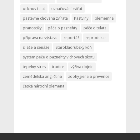
odchov telat
označování zvířat
pastevně chovaná zvířata
Pastviny
plememna
pranostiky
péče o paznehty
péče o telata
příprava na výstavu
reportáž
reprodukce
siláže a senáže
Starokladrubský kůň
systém péče o paznehty v chovech skotu
tepelný stres
tradice
výživa dojnic
zemědělská angličtina
zoohygiena a prevence
česká národní plemena