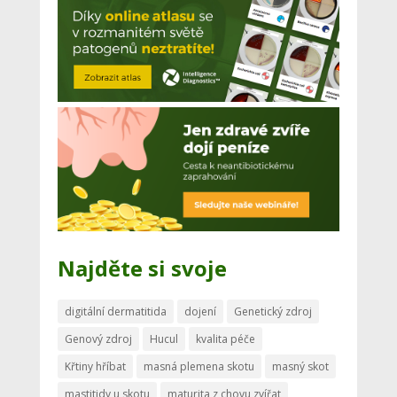
Najděte si svoje
digitální dermatitida
dojení
Genetický zdroj
Genový zdroj
Hucul
kvalita péče
Křtiny hříbat
masná plemena skotu
masný skot
mastitidy u skotu
maturita z chovu zvířat