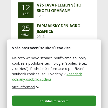
12
VÝSTAVA PLEMENNÉHO
SKOTU OPAŘANY
září
12. 9.
25
FARMÁŘSKÝ DEN AGRO
JESENICE
květen
25. 5.
Jesenice
Vaše nastavení souborů cookies
Nejbližsí akce
Na této webové stránce používáme soubory
cookies a podobné technologie (společně též
20
ZEMĚ ŽIVITELKA
„cookies“). Podrobné informace o používání
20. 8. - 25. 8.,
srpen
souborů cookies jsou uvedeny v
Zásadách
České Budějovice
ochrany osobních údajů
.
29
KRAJSKÉ DOŽÍNKY
Více informací
LIBERECKÉHO KRAJE 2026
srpen
29. 8.,
Jilemnice
Souhlasím se vším