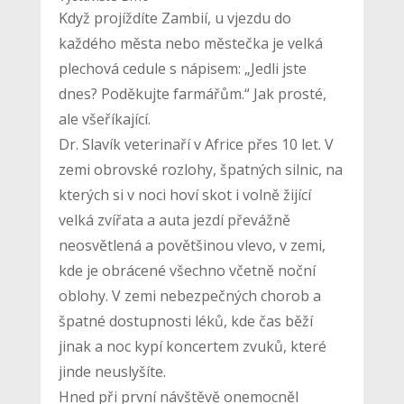
Když projíždíte Zambií, u vjezdu do
každého města nebo městečka je velká
plechová cedule s nápisem: „Jedli jste
dnes? Poděkujte farmářům.“ Jak prosté,
ale všeříkající.
Dr. Slavík veterinaří v Africe přes 10 let. V
zemi obrovské rozlohy, špatných silnic, na
kterých si v noci hoví skot i volně žijící
velká zvířata a auta jezdí převážně
neosvětlená a povětšinou vlevo, v zemi,
kde je obrácené všechno včetně noční
oblohy. V zemi nebezpečných chorob a
špatné dostupnosti léků, kde čas běží
jinak a noc kypí koncertem zvuků, které
jinde neuslyšíte.
Hned při první návštěvě onemocněl