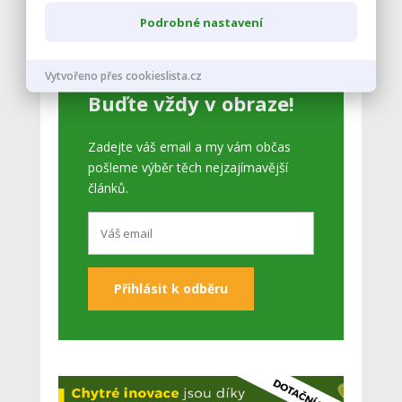
Zobrazit celý kalendář
Podrobné nastavení
Vytvořeno přes cookieslista.cz
Buďte vždy v obraze!
Zadejte váš email a my vám občas
pošleme výběr těch nejzajímavější
článků.