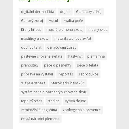
digitální dermatitida
dojení
Genetický zdroj
Genový zdroj
Hucul
kvalita péče
Křtiny hříbat
masná plemena skotu
masný skot
mastitidy u skotu
maturita z chovu zvířat
odchov telat
označování zvířat
pastevně chovaná zvířata
Pastviny
plememna
pranostiky
péče o paznehty
péče o telata
příprava na výstavu
reportáž
reprodukce
siláže a senáže
Starokladrubský kůň
systém péče o paznehty v chovech skotu
tepelný stres
tradice
výživa dojnic
zemědělská angličtina
zoohygiena a prevence
česká národní plemena