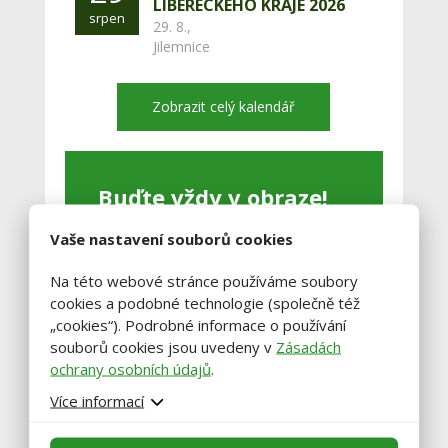
LIBERECKÉHO KRAJE 2026
srpen
29. 8.,
Jilemnice
Zobrazit celý kalendář
Buďte vždy v obraze!
Vaše nastavení souborů cookies
Zadejte váš email a my vám občas
pošleme výběr těch nejzajímavější
Na této webové stránce používáme soubory
článků.
cookies a podobné technologie (společně též
„cookies“). Podrobné informace o používání
souborů cookies jsou uvedeny v
Zásadách
ochrany osobních údajů
.
Více informací