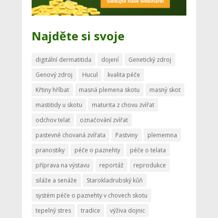
Najděte si svoje
digitální dermatitida
dojení
Genetický zdroj
Genový zdroj
Hucul
kvalita péče
Křtiny hříbat
masná plemena skotu
masný skot
mastitidy u skotu
maturita z chovu zvířat
odchov telat
označování zvířat
pastevně chovaná zvířata
Pastviny
plememna
pranostiky
péče o paznehty
péče o telata
příprava na výstavu
reportáž
reprodukce
siláže a senáže
Starokladrubský kůň
systém péče o paznehty v chovech skotu
tepelný stres
tradice
výživa dojnic