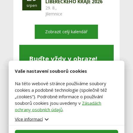
LIBERECKÉHO KRAJE 2026
srpen
29. 8.,
Jilemnice
Zobrazit celý kalendář
Buďte vždy v obraze!
Vaše nastavení souborů cookies
Zadejte váš email a my vám občas
pošleme výběr těch nejzajímavější
Na této webové stránce používáme soubory
článků.
cookies a podobné technologie (společně též
„cookies“). Podrobné informace o používání
souborů cookies jsou uvedeny v
Zásadách
ochrany osobních údajů
.
Více informací