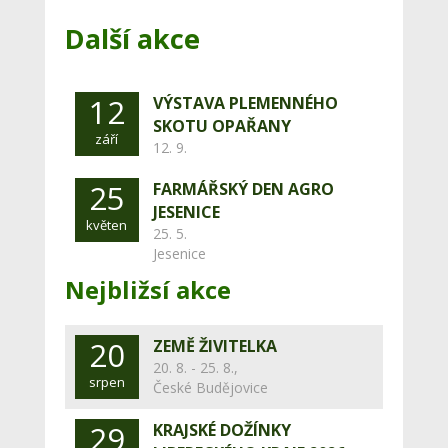
Další akce
12
VÝSTAVA PLEMENNÉHO
SKOTU OPAŘANY
září
12. 9.
25
FARMÁŘSKÝ DEN AGRO
JESENICE
květen
25. 5.
Jesenice
Nejbližsí akce
20
ZEMĚ ŽIVITELKA
20. 8. - 25. 8.,
srpen
České Budějovice
29
KRAJSKÉ DOŽÍNKY