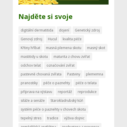
Najděte si svoje
digitální dermatitida
dojení
Genetický zdroj
Genový zdroj
Hucul
kvalita péče
Křtiny hříbat
masná plemena skotu
masný skot
mastitidy u skotu
maturita z chovu zvířat
odchov telat
označování zvířat
pastevně chovaná zvířata
Pastviny
plememna
pranostiky
péče o paznehty
péče o telata
příprava na výstavu
reportáž
reprodukce
siláže a senáže
Starokladrubský kůň
systém péče o paznehty v chovech skotu
tepelný stres
tradice
výživa dojnic
zemědělská angličtina
zoohygiena a prevence