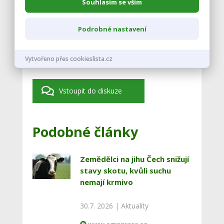
Souhlasím se vším
foto: pixabay.com
Podrobné nastavení
Vytvořeno přes cookieslista.cz
Vstoupit do diskuze
Podobné články
Zemědělci na jihu Čech snižují
stavy skotu, kvůli suchu
nemají krmivo
30.7. 2026 |
Aktuality