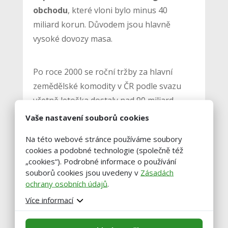
obchodu
, které vloni bylo minus 40
miliard korun. Důvodem jsou hlavně
vysoké dovozy masa.
Po roce 2000 se roční tržby za hlavní
zemědělské komodity v ČR podle svazu
včetně letoška dostaly nad 90 miliard
korun pětkrát. Nejnižší byly v roce 2009,
Vaše nastavení souborů cookies
kdy zůstaly na 70 miliardách. Nejvíc za
Na této webové stránce používáme soubory
hlavní komodity zemědělské podniky
cookies a podobné technologie (společně též
utržily v letech 2013 a 2014, kdy za ně
„cookies“). Podrobné informace o používání
získaly 97 miliard, respektive 98 miliard
souborů cookies jsou uvedeny v
Zásadách
ochrany osobních údajů
.
korun.
Více informací
Autor: ČTK