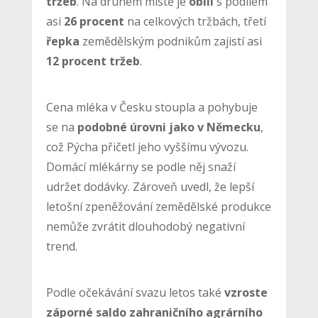
tržeb
. Na druhém místě je
obilí
s podílem
asi
26 procent
na celkových tržbách, třetí
řepka
zemědělským podnikům zajistí asi
12 procent tržeb
.
Cena mléka v Česku stoupla a pohybuje
se na
podobné úrovni jako v Německu
,
což Pýcha přičetl jeho vyššímu vývozu.
Domácí mlékárny se podle něj snaží
udržet dodávky. Zároveň uvedl, že lepší
letošní zpeněžování zemědělské produkce
nemůže zvrátit dlouhodobý negativní
trend.
Podle očekávání svazu letos také
vzroste
záporné saldo zahraničního agrárního