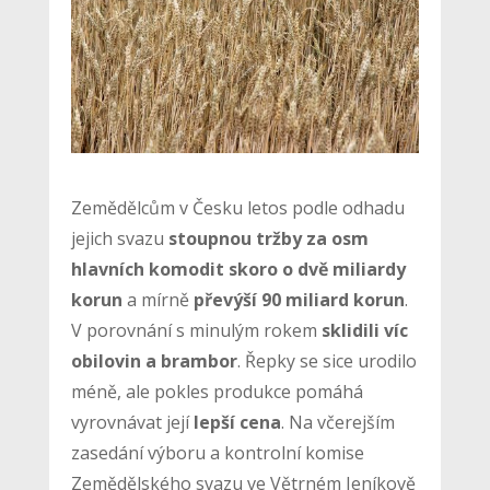
Zemědělcům v Česku letos podle odhadu
jejich svazu
stoupnou tržby za osm
hlavních komodit skoro o dvě miliardy
korun
a mírně
převýší 90 miliard korun
.
V porovnání s minulým rokem
sklidili víc
obilovin a brambor
. Řepky se sice urodilo
méně, ale pokles produkce pomáhá
vyrovnávat její
lepší cena
. Na včerejším
zasedání výboru a kontrolní komise
Zemědělského svazu ve Větrném Jeníkově