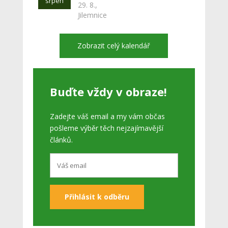
srpen
29. 8.,
Jilemnice
Zobrazit celý kalendář
Buďte vždy v obraze!
Zadejte váš email a my vám občas
pošleme výběr těch nejzajímavější
článků.