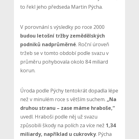
to řekl jeho předseda Martin Pýcha.
V porovnání s výsledky po roce 2000
budou letošní tržby zemědělských
podniků nadprůměrné
. Roční úroveň
tržeb se v tomto období podle svazu v
průměru pohybovala okolo 84 miliard
korun.
Úroda podle Pýchy tentokrát dopadla lépe
než v minulém roce s větším suchem.
„Na
druhou stranu – zase máme hraboše,“
uvedl. Hraboši podle něj už svazu
způsobili škody na polích za více než
1,34
miliardy, například u cukrovky
. Pýcha