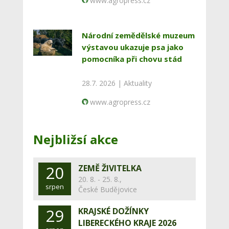
www.agropress.cz
Národní zemědělské muzeum
výstavou ukazuje psa jako
pomocníka při chovu stád
28.7. 2026 |
Aktuality
www.agropress.cz
Nejbližsí akce
20
ZEMĚ ŽIVITELKA
20. 8. - 25. 8.,
srpen
České Budějovice
29
KRAJSKÉ DOŽÍNKY
LIBERECKÉHO KRAJE 2026