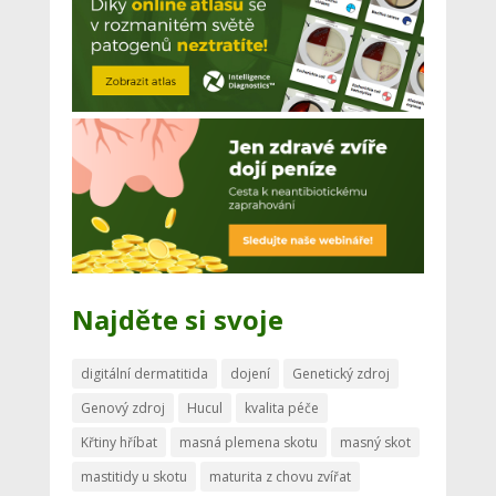
Najděte si svoje
digitální dermatitida
dojení
Genetický zdroj
Genový zdroj
Hucul
kvalita péče
Křtiny hříbat
masná plemena skotu
masný skot
mastitidy u skotu
maturita z chovu zvířat