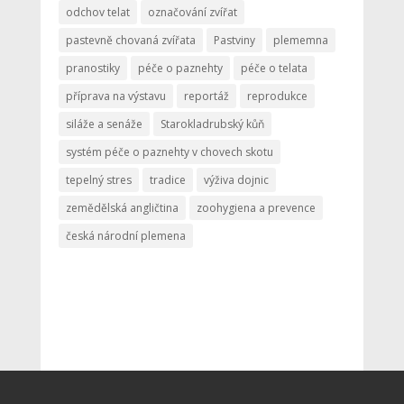
odchov telat
označování zvířat
pastevně chovaná zvířata
Pastviny
plememna
pranostiky
péče o paznehty
péče o telata
příprava na výstavu
reportáž
reprodukce
siláže a senáže
Starokladrubský kůň
systém péče o paznehty v chovech skotu
tepelný stres
tradice
výživa dojnic
zemědělská angličtina
zoohygiena a prevence
česká národní plemena