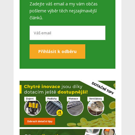
Zadejte váš email a my vám občas
pošleme výběr těch nejzajímavější
článků.