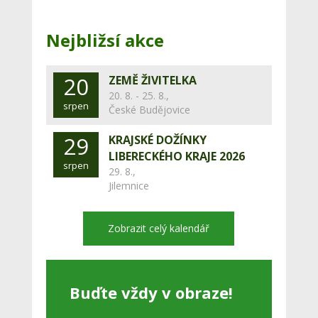
Nejbližsí akce
20
ZEMĚ ŽIVITELKA
20. 8. - 25. 8.,
srpen
České Budějovice
29
KRAJSKÉ DOŽÍNKY
LIBERECKÉHO KRAJE 2026
srpen
29. 8.,
Jilemnice
Zobrazit celý kalendář
Buďte vždy v obraze!