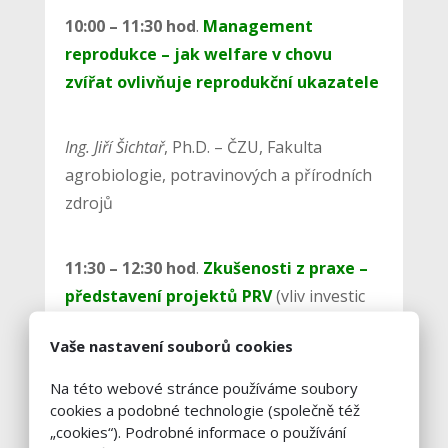
10:00 – 11:30 hod
.
Management
reprodukce – jak welfare v chovu
zvířat ovlivňuje reprodukční ukazatele
Ing. Jiří Šichtař
, Ph.D. – ČZU, Fakulta
agrobiologie, potravinových a přírodních
zdrojů
11:30 – 12:30 hod
.
Zkušenosti z praxe –
představení projektů PRV
(vliv investic
do ustájení dojnic na kvalitu reprodukce,
Vaše nastavení souborů cookies
koncept vlivu welfare v chovu zvířat na
kvalitu reprodukce)
Na této webové stránce používáme soubory
cookies a podobné technologie (společně též
„cookies“). Podrobné informace o používání
Ing. Martin Zdrůbek
– FARMCZSYSTEM,