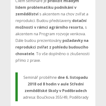
Cílem semináře je
přiblížit mladým
lidem problematiku podnikání v
zemědělství
s akcentem na chov zvířat a
reprodukci. Budou představeny
dotační
možnosti v rámci agrárního resortu
, s
akcentem na Program rozvoje venkova.
Dále budou prezentovány
požadavky na
reprodukci zvířat z pohledu budoucího
chovatele
. To vše doplněno o zkušenosti
přímo z praxe.
Seminář proběhne
dne 6. listopadu
2018 od 8 hodin v aule Střední
zemědělské školy v Poděbradech
adresa: Boučkova 355/49, Poděbrady