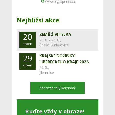
www.agropress.cz
Nejbližsí akce
20
ZEMĚ ŽIVITELKA
20. 8. - 25. 8.,
srpen
České Budějovice
29
KRAJSKÉ DOŽÍNKY
LIBERECKÉHO KRAJE 2026
srpen
29. 8.,
Jilemnice
Zobrazit celý kalendář
Buďte vždy v obraze!