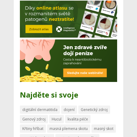
Najděte si svoje
digitální dermatitida
dojení
Genetický zdroj
Genový zdroj
Hucul
kvalita péče
Křtiny hříbat
masná plemena skotu
masný skot