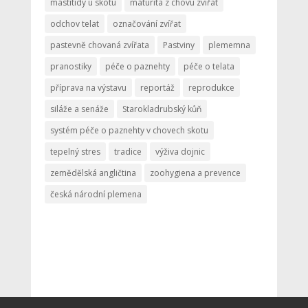
mastitidy u skotu
maturita z chovu zvířat
odchov telat
označování zvířat
pastevně chovaná zvířata
Pastviny
plememna
pranostiky
péče o paznehty
péče o telata
příprava na výstavu
reportáž
reprodukce
siláže a senáže
Starokladrubský kůň
systém péče o paznehty v chovech skotu
tepelný stres
tradice
výživa dojnic
zemědělská angličtina
zoohygiena a prevence
česká národní plemena