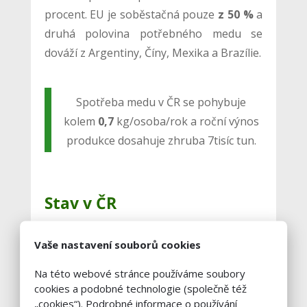
procent. EU je soběstačná pouze
z 50 %
a
druhá polovina potřebného medu se
dováží z Argentiny, Číny, Mexika a Brazílie.
Spotřeba medu v ČR se pohybuje
kolem
0,7
kg/osoba/rok a roční výnos
produkce dosahuje zhruba 7tisíc tun.
Stav v ČR
I když má počet včelařů zvyšující se
Vaše nastavení souborů cookies
tendenci (graf č. 1, graf č. 2), současný
Na této webové stránce používáme soubory
počet včelstev je stále pod doporučenou
cookies a podobné technologie (společně též
optimální hranicí pro opylování
„cookies“). Podrobné informace o používání