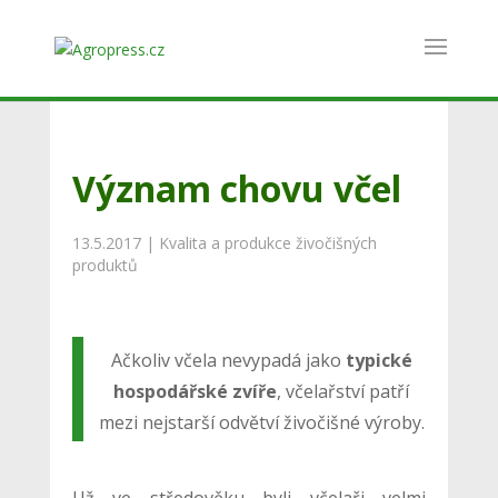
Význam chovu včel
13.5.2017
|
Kvalita a produkce živočišných
produktů
Ačkoliv včela nevypadá jako
typické
hospodářské zvíře
, včelařství patří
mezi nejstarší odvětví živočišné výroby.
Už ve středověku byli včelaři velmi