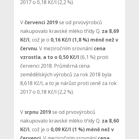
2017 o 0,18 Kč/l (2,2 %).
V
červenci 2019
se od prvovýrobců
nakupovalo kravské mléko třídy Q.
za 8,69
Kč/l
, což je o
0,16 Kč/l (1,8 %) méně než v
červnu
. V meziročním srovnání
cena
vzrostla
,
a to
o 0,50 Kč/l
(6,1 %) proti
červenci 2018. Průměrná cena
zemědělských výrobců za rok 2018 byla
8,618 Kč/l, a to je nárůst proti ceně za rok
2017 o 0,18 Kč/l (2,2 %).
V
srpnu 2019
se od prvovýrobců
nakupovalo kravské mléko třídy Q.
za 8,60
Kč/l
, což je o
0,09 Kč/l (1 %) méně než v
červenci
. V meziročním srovnání
cena