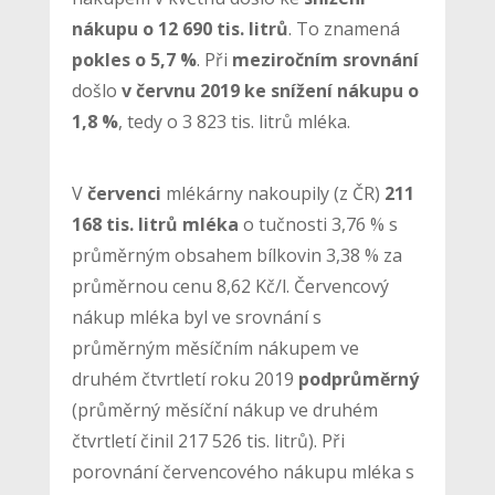
nákupu o 12 690 tis. litrů
. To znamená
pokles o 5,7 %
. Při
meziročním srovnání
došlo
v červnu 2019 ke snížení nákupu
o
1,8 %
, tedy o 3 823 tis. litrů mléka.
V
červenci
mlékárny nakoupily (z ČR)
211
168 tis. litrů mléka
o tučnosti 3,76 % s
průměrným obsahem bílkovin 3,38 % za
průměrnou cenu 8,62 Kč/l. Červencový
nákup mléka byl ve srovnání s
průměrným měsíčním nákupem ve
druhém čtvrtletí roku 2019
podprůměrný
(průměrný měsíční nákup ve druhém
čtvrtletí činil 217 526 tis. litrů). Při
porovnání červencového nákupu mléka s