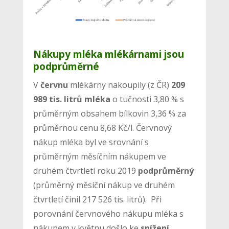
Nákupy mléka mlékárnami jsou
podprůměrné
V
červnu
mlékárny nakoupily (z ČR)
209
989 tis. litrů mléka
o tučnosti 3,80 % s
průměrným obsahem bílkovin 3,36 % za
průměrnou cenu 8,68 Kč/l. Červnový
nákup mléka byl ve srovnání s
průměrným měsíčním nákupem ve
druhém čtvrtletí roku 2019
podprůměrný
(průměrný měsíční nákup ve druhém
čtvrtletí činil 217 526 tis. litrů). Při
porovnání červnového nákupu mléka s
nákupem v květnu došlo ke
snížení