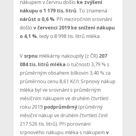
nákupem v červnu došlo
ke zvýšení
nákupu o 1 179 tis. litrů
. To znamená
nárůst o 0,6 %
. Při meziročním srovnání
došlo
v červenci 2019 ke snížení nákupu
o 4,1 %
, tedy o 8 998 tis. litrů mléka
V
srpnu
mlékárny nakoupily (z ČR)
207
084 tis. litrů mléka
o tučnosti 3,79 % s
průměrným obsahem bílkovin 3,40 % za
průměrnou cenu 8,61 Kč/l. Srpnový nákup
mléka byl ve srovnání s průměrným
měsíčním nákupem ve druhém čtvrtletí
roku 2019
podprůměrný
(průměrný
měsíční nákup ve druhém čtvrtletí činil
217 526 tis. litrů). Při porovnání
srpnového nákupu mléka s nákupem
v