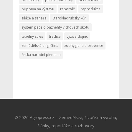
příprava na výstavu
reportáž
reprodukce
siláže a senáže
Starokladrubský kůň
systém péče o paznehty v chovech skotu
tepelný stres
tradice
výživa dojnic
zemědělská angličtina
zoohygiena a prevence
česká národní plemena
© 2026 Agropress.cz – Zemědělství, živočišná výroba,
články, reportáže a rozhovory