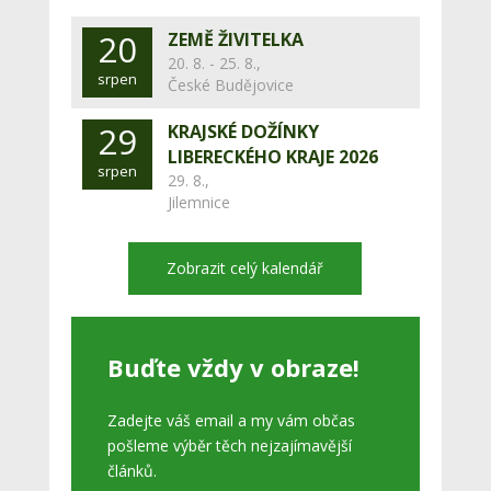
20
ZEMĚ ŽIVITELKA
20. 8. - 25. 8.,
srpen
České Budějovice
29
KRAJSKÉ DOŽÍNKY
LIBERECKÉHO KRAJE 2026
srpen
29. 8.,
Jilemnice
Zobrazit celý kalendář
Buďte vždy v obraze!
Zadejte váš email a my vám občas
pošleme výběr těch nejzajímavější
článků.