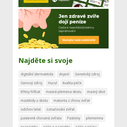
Najděte si svoje
digitální dermatitida
dojení
Genetický zdroj
Genový zdroj
Hucul
kvalita péče
Křtiny hříbat
masná plemena skotu
masný skot
mastitidy u skotu
maturita z chovu zvířat
odchov telat
označování zvířat
pastevně chovaná zvířata
Pastviny
plememna
pranostiky
péče o paznehty
péče o telata