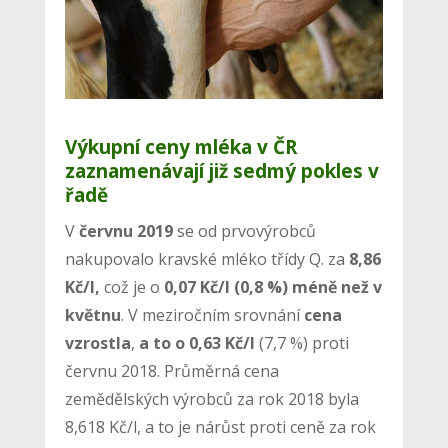
Výkupní ceny mléka v ČR
zaznamenávají již sedmý pokles v
řadě
V
červnu 2019
se od prvovýrobců
nakupovalo kravské mléko třídy Q. za
8,86
Kč/l,
což je o
0,07 Kč/l (0,8 %) méně než v
květnu
. V meziročním srovnání
cena
vzrostla
,
a to o 0,63 Kč/l
(7,7 %) proti
červnu 2018. Průměrná cena
zemědělských výrobců za rok 2018 byla
8,618 Kč/l, a to je nárůst proti ceně za rok