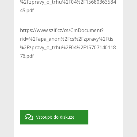
%2Fzpravy_o_trhu%2F04%2F15680363584
45.pdf
https://www.szif.cz/cs/CmDocument?
rid=%2Fapa_anon%2Fcs%2Fzpravy%2Ftis
%2Fzpravy_o_trhu%2F04%2F15707140118
76.pdf
Vstoupit do diskuze