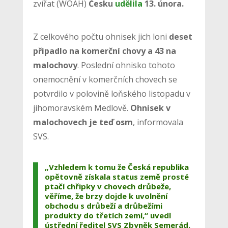
zvířat (WOAH)
Česku
udělila
13. února.
Z celkového počtu ohnisek jich loni
deset
připadlo na komerční chovy a 43 na
malochovy
. Poslední ohnisko tohoto
onemocnění v komerčních chovech se
potvrdilo v polovině loňského listopadu v
jihomoravském Medlově.
Ohnisek v
malochovech je teď osm
, informovala
SVS.
„Vzhledem k tomu že Česká republika
opětovně získala status země prosté
ptačí chřipky v chovech drůbeže,
věříme, že brzy dojde k uvolnění
obchodu s drůbeží a drůbežími
produkty do třetích zemí,“ uvedl
ústřední ředitel SVS Zbyněk Semerád.