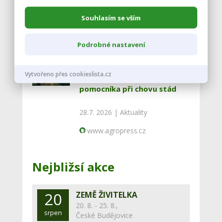
30.7. 2026 |
Aktuality
Souhlasím se vším
www.agropress.cz
Podrobné nastavení
Národní zemědělské muzeum
Vytvořeno přes cookieslista.cz
výstavou ukazuje psa jako
pomocníka při chovu stád
28.7. 2026 |
Aktuality
www.agropress.cz
Nejbližsí akce
20
ZEMĚ ŽIVITELKA
20. 8. - 25. 8.,
srpen
České Budějovice