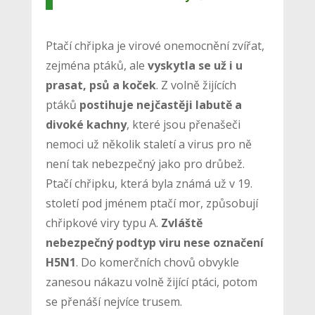
Ptačí chřipka je virové onemocnění zvířat,
zejména ptáků, ale
vyskytla se už i u
prasat, psů a koček
. Z volně žijících
ptáků
postihuje nejčastěji labutě a
divoké kachny
, které jsou přenašeči
nemoci už několik staletí a virus pro ně
není tak nebezpečný jako pro drůbež.
Ptačí chřipku, která byla známá už v 19.
století pod jménem ptačí mor, způsobují
chřipkové viry typu A.
Zvláště
nebezpečný podtyp viru nese označení
H5N1
. Do komerčních chovů obvykle
zanesou nákazu volně žijící ptáci, potom
se přenáší nejvíce trusem.