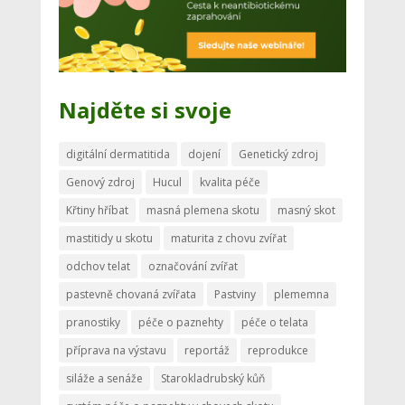
Najděte si svoje
digitální dermatitida
dojení
Genetický zdroj
Genový zdroj
Hucul
kvalita péče
Křtiny hříbat
masná plemena skotu
masný skot
mastitidy u skotu
maturita z chovu zvířat
odchov telat
označování zvířat
pastevně chovaná zvířata
Pastviny
plememna
pranostiky
péče o paznehty
péče o telata
příprava na výstavu
reportáž
reprodukce
siláže a senáže
Starokladrubský kůň