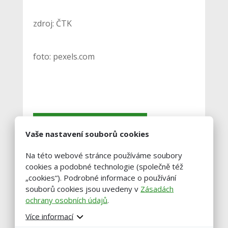
zdroj: ČTK
foto: pexels.com
Vstoupit do diskuze
Vaše nastavení souborů cookies
Na této webové stránce používáme soubory
Podobné články
cookies a podobné technologie (společně též
„cookies“). Podrobné informace o používání
souborů cookies jsou uvedeny v
Zásadách
Zemědělci na jihu Čech snižují
ochrany osobních údajů
.
stavy skotu, kvůli suchu
Více informací
nemají krmivo