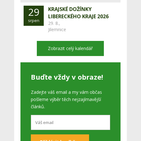
29
KRAJSKÉ DOŽÍNKY
LIBERECKÉHO KRAJE 2026
srpen
29. 8.,
Jilemnice
Zobrazit celý kalendář
Buďte vždy v obraze!
Zadejte váš email a my vám občas
pošleme výběr těch nejzajímavější
článků.