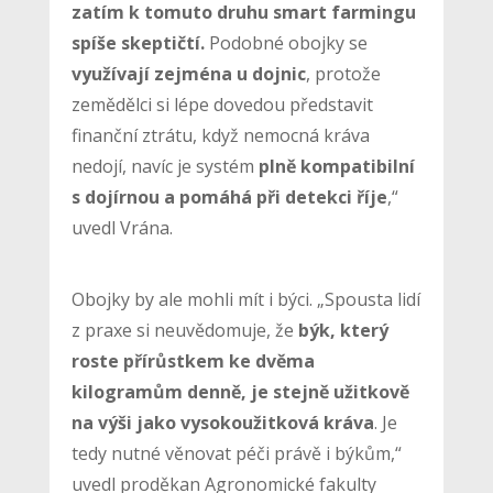
zatím k tomuto druhu smart farmingu
spíše skeptičtí.
Podobné obojky se
využívají zejména u dojnic
, protože
zemědělci si lépe dovedou představit
finanční ztrátu, když nemocná kráva
nedojí, navíc je systém
plně kompatibilní
s dojírnou a pomáhá při detekci říje
,“
uvedl Vrána.
Obojky by ale mohli mít i býci. „Spousta lidí
z praxe si neuvědomuje, že
býk, který
roste přírůstkem ke dvěma
kilogramům denně, je stejně užitkově
na výši jako vysokoužitková kráva
. Je
tedy nutné věnovat péči právě i býkům,“
uvedl proděkan Agronomické fakulty