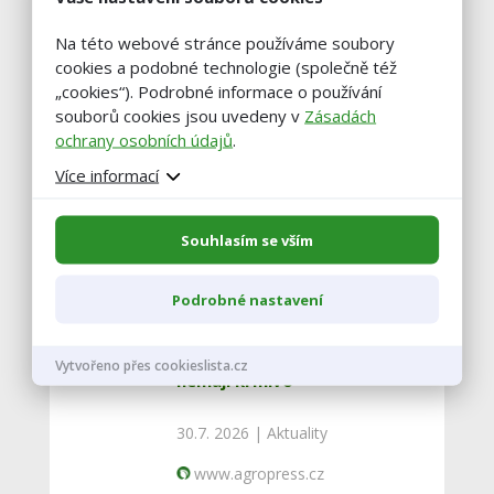
foto: Mendelova univerzita v Brně
Na této webové stránce používáme soubory
cookies a podobné technologie (společně též
„cookies“). Podrobné informace o používání
souborů cookies jsou uvedeny v
Zásadách
ochrany osobních údajů
.
Více informací
Vstoupit do diskuze
Souhlasím se vším
Podobné články
Podrobné nastavení
Zemědělci na jihu Čech snižují
stavy skotu, kvůli suchu
Vytvořeno přes cookieslista.cz
nemají krmivo
30.7. 2026 |
Aktuality
www.agropress.cz