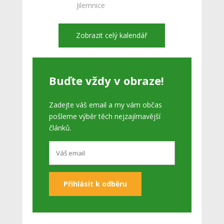
Jilemnice
Zobrazit celý kalendář
Buďte vždy v obraze!
Zadejte váš email a my vám občas
pošleme výběr těch nejzajímavější
článků.