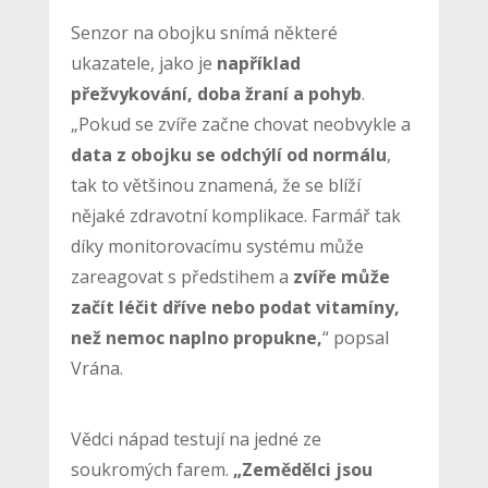
Senzor na obojku snímá některé
ukazatele, jako je
například
přežvykování, doba žraní a pohyb
.
„Pokud se zvíře začne chovat neobvykle a
data z obojku se odchýlí od normálu
,
tak to většinou znamená, že se blíží
nějaké zdravotní komplikace. Farmář tak
díky monitorovacímu systému může
zareagovat s předstihem a
zvíře může
začít léčit dříve nebo podat vitamíny,
než nemoc naplno propukne,
“ popsal
Vrána.
Vědci nápad testují na jedné ze
soukromých farem.
„Zemědělci jsou