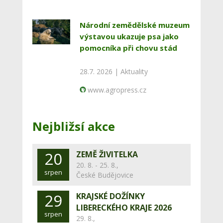
Národní zemědělské muzeum
výstavou ukazuje psa jako
pomocníka při chovu stád
28.7. 2026 |
Aktuality
www.agropress.cz
Nejbližsí akce
20
ZEMĚ ŽIVITELKA
20. 8. - 25. 8.,
srpen
České Budějovice
29
KRAJSKÉ DOŽÍNKY
LIBERECKÉHO KRAJE 2026
srpen
29. 8.,