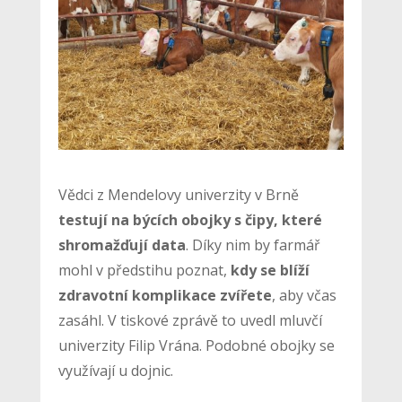
Vědci z Mendelovy univerzity v Brně
testují na býcích obojky s čipy, které
shromažďují data
. Díky nim by farmář
mohl v předstihu poznat,
kdy se blíží
zdravotní komplikace zvířete
, aby včas
zasáhl. V tiskové zprávě to uvedl mluvčí
univerzity Filip Vrána. Podobné obojky se
využívají u dojnic.