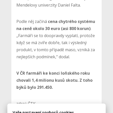
Mendelovy univerzity Daniel Falta.
Podle něj začíná
cena chytrého systému
na ceně okolo 30 euro (asi 800 korun)
.
„Farmáři se to doopravdy vyplatí, protože
když se má zvíře dobře, tak i výsledný
produkt, v tomto případě maso, vzniká za
nejlepších podmínek,“ dodal.
V ČR farmáři ke konci loňského roku
chovali 1,4 milionu kusů skotu. Z toho
býků bylo 291.450.
zdroj: ČTK
Vaše nastavení souborů cookies