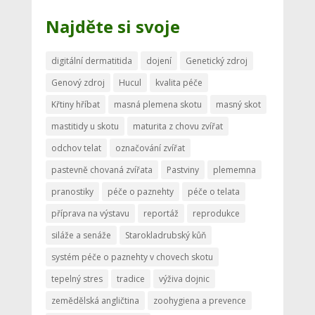
Najděte si svoje
digitální dermatitida
dojení
Genetický zdroj
Genový zdroj
Hucul
kvalita péče
Křtiny hříbat
masná plemena skotu
masný skot
mastitidy u skotu
maturita z chovu zvířat
odchov telat
označování zvířat
pastevně chovaná zvířata
Pastviny
plememna
pranostiky
péče o paznehty
péče o telata
příprava na výstavu
reportáž
reprodukce
siláže a senáže
Starokladrubský kůň
systém péče o paznehty v chovech skotu
tepelný stres
tradice
výživa dojnic
zemědělská angličtina
zoohygiena a prevence