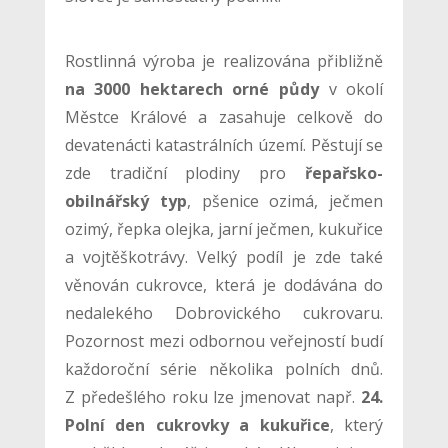
Rostlinná výroba je realizována přibližně
na 3000 hektarech orné půdy
v okolí
Městce Králové a zasahuje celkově do
devatenácti katastrálních území. Pěstují se
zde tradiční plodiny pro
řepařsko-
obilnářský typ
, pšenice ozimá, ječmen
ozimý, řepka olejka, jarní ječmen, kukuřice
a vojtěškotrávy. Velký podíl je zde také
věnován cukrovce, která je dodávána do
nedalekého Dobrovického cukrovaru.
Pozornost mezi odbornou veřejností budí
každoroční série několika polních dnů.
Z předešlého roku lze jmenovat např.
24.
Polní den cukrovky a kukuřice
, který