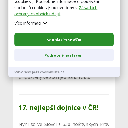
„cookies“). Podrobné informace o používání
souborů cookies jsou uvedeny v
Zásadách
Býci jsou poté poraženi v TORO
ochrany osobních údajů
.
Hlavečník, avšak prodej „hovězích
Více informací
balíčků“ si společnost realizuje již sama
pod
vlastní ochrannou známkou
.
Souhlasím se vším
Zpravidla se veškeré hovězí prodá za dva
Podrobné nastavení
dny. Jalovičky zůstávají v chovu a putují na
odchovnu jalovic, kde jsou prvně
Vytvořeno přes cookieslista.cz
připuštěny ve stáří jednoho roku.
17. nejlepší dojnice v ČR!
Nyní se ve Slovči z 620 holštýnkých krav