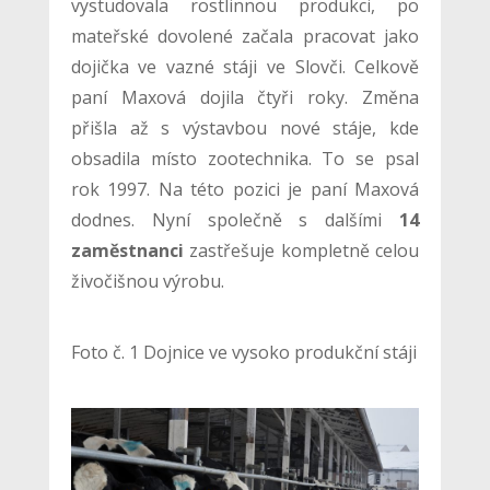
vystudovala rostlinnou produkci, po
mateřské dovolené začala pracovat jako
dojička ve vazné stáji ve Slovči. Celkově
paní Maxová dojila čtyři roky. Změna
přišla až s výstavbou nové stáje, kde
obsadila místo zootechnika. To se psal
rok 1997. Na této pozici je paní Maxová
dodnes. Nyní společně s dalšími
14
zaměstnanci
zastřešuje kompletně celou
živočišnou výrobu.
Foto č. 1 Dojnice ve vysoko produkční stáji