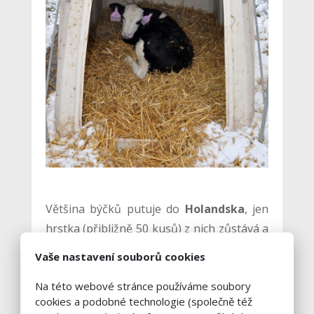
Většina býčků putuje do
Holandska
, jen
hrstka (přibližně 50 kusů) z nich zůstává a
je umístěna na mléčný výkrm ve
Vaše nastavení souborů cookies
společnosti, který probíhá do hmotnosti
Na této webové stránce používáme soubory
450 až 500 kg
.
cookies a podobné technologie (společně též