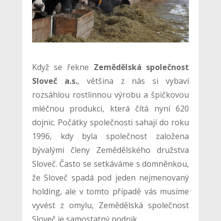
Když se řekne
Zemědělská společnost
Sloveč a.s.
, většina z nás si vybaví
rozsáhlou rostlinnou výrobu a špičkovou
mléčnou produkci, která čítá nyní 620
dojnic. Počátky společnosti sahají do roku
1996, kdy byla společnost založena
bývalými členy Zemědělského družstva
Sloveč. Často se setkáváme s domněnkou,
že Sloveč spadá pod jeden nejmenovaný
holding, ale v tomto případě vás musíme
vyvést z omylu, Zemědělská společnost
Sloveč je samostatný podnik.