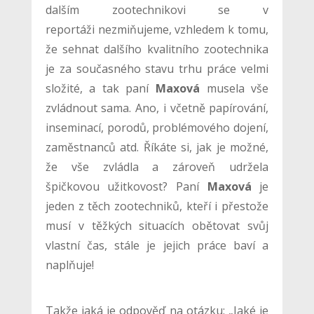
dalším zootechnikovi se v
reportáži nezmiňujeme, vzhledem k tomu,
že sehnat dalšího kvalitního zootechnika
je za současného stavu trhu práce velmi
složité, a tak paní
Maxová
musela vše
zvládnout sama. Ano, i včetně papírování,
inseminací, porodů, problémového dojení,
zaměstnanců atd. Říkáte si, jak je možné,
že vše zvládla a zároveň udržela
špičkovou užitkovost? Paní
Maxová
je
jeden z těch zootechniků, kteří i přestože
musí v těžkých situacích obětovat svůj
vlastní čas, stále je jejich práce baví a
naplňuje!
Takže jaká je odpověď na otázku: „Jaké je