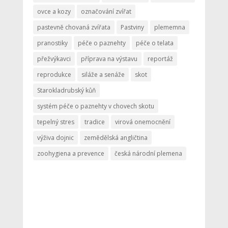
ovce a kozy
označování zvířat
pastevně chovaná zvířata
Pastviny
plememna
pranostiky
péče o paznehty
péče o telata
přežvýkavci
příprava na výstavu
reportáž
reprodukce
siláže a senáže
skot
Starokladrubský kůň
systém péče o paznehty v chovech skotu
tepelný stres
tradice
virová onemocnění
výživa dojnic
zemědělská angličtina
zoohygiena a prevence
česká národní plemena