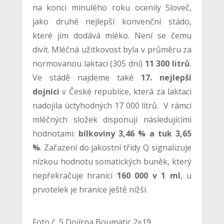
na konci minulého roku ocenily Sloveč,
jako druhé nejlepší konvenční stádo,
které jim dodává mléko. Není se čemu
divit. Mléčná užitkovost byla v průměru za
normovanou laktaci (305 dní)
11 300 litrů
.
Ve stádě najdeme také
17. nejlepší
dojnici
v České republice, která za laktaci
nadojila úctyhodných 17 000 litrů. V rámci
mléčných složek disponují následujícími
hodnotami:
bílkoviny 3,46 % a tuk 3,65
%
. Zařazení do jakostní třídy Q signalizuje
nízkou hodnotu somatických buněk, který
nepřekračuje hranici
160 000 v 1 ml
, u
prvotelek je hranice ještě nižší.
Foto č. 5 Dojírna Boumatic 2×19