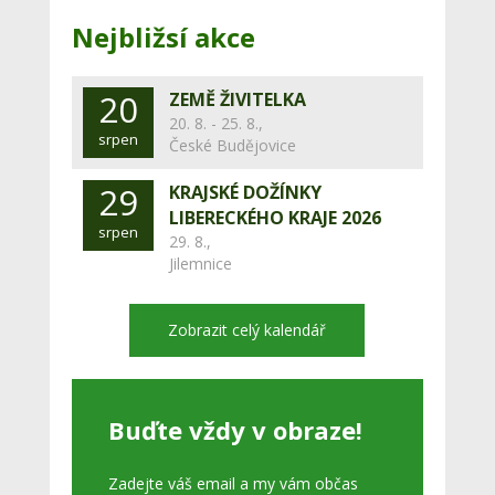
Nejbližsí akce
20
ZEMĚ ŽIVITELKA
20. 8. - 25. 8.,
srpen
České Budějovice
29
KRAJSKÉ DOŽÍNKY
LIBERECKÉHO KRAJE 2026
srpen
29. 8.,
Jilemnice
Zobrazit celý kalendář
Buďte vždy v obraze!
Zadejte váš email a my vám občas