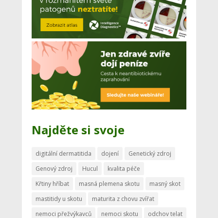
Najděte si svoje
digitální dermatitida
dojení
Genetický zdroj
Genový zdroj
Hucul
kvalita péče
Křtiny hříbat
masná plemena skotu
masný skot
mastitidy u skotu
maturita z chovu zvířat
nemoci přežvýkavců
nemoci skotu
odchov telat