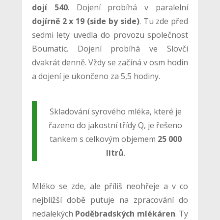
dojí 540
. Dojení probíhá v paralelní
dojírně 2 x 19 (side by side)
. Tu zde před
sedmi lety uvedla do provozu společnost
Boumatic. Dojení probíhá ve Slovči
dvakrát denně. Vždy se začíná v osm hodin
a dojení je ukončeno za 5,5 hodiny.
Skladování syrového mléka, které je
řazeno do jakostní třídy Q, je řešeno
tankem s celkovým objemem
25 000
litrů
.
Mléko se zde, ale příliš neohřeje a v co
nejbližší době putuje na zpracování do
nedalekých
Poděbradských mlékáren
. Ty