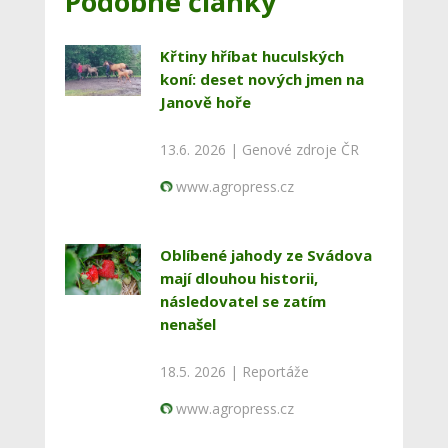
Podobné články
Křtiny hříbat huculských
koní: deset nových jmen na
Janově hoře
13.6. 2026 |
Genové zdroje ČR
www.agropress.cz
Oblíbené jahody ze Svádova
mají dlouhou historii,
následovatel se zatím
nenašel
18.5. 2026 |
Reportáže
www.agropress.cz