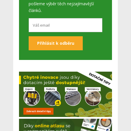
pošleme výběr těch nejzajímavější
článků.