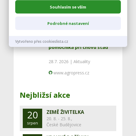
30.7. 2026 |
Aktuality
Souhlasím se vším
www.agropress.cz
Podrobné nastavení
Národní zemědělské muzeum
výstavou ukazuje psa jako
Vytvořeno přes cookieslista.cz
pomocníka při chovu stád
28.7. 2026 |
Aktuality
www.agropress.cz
Nejbližsí akce
20
ZEMĚ ŽIVITELKA
20. 8. - 25. 8.,
srpen
České Budějovice