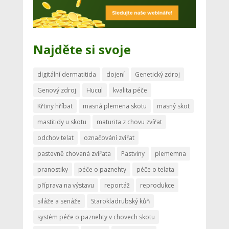
Najděte si svoje
digitální dermatitida
dojení
Genetický zdroj
Genový zdroj
Hucul
kvalita péče
Křtiny hříbat
masná plemena skotu
masný skot
mastitidy u skotu
maturita z chovu zvířat
odchov telat
označování zvířat
pastevně chovaná zvířata
Pastviny
plememna
pranostiky
péče o paznehty
péče o telata
příprava na výstavu
reportáž
reprodukce
siláže a senáže
Starokladrubský kůň
systém péče o paznehty v chovech skotu