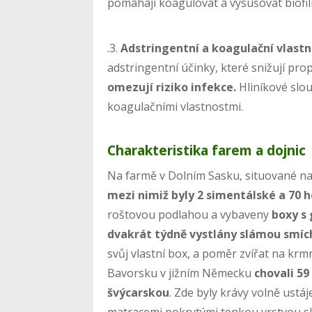
pomáhají koagulovat a vysušovat biofi
.3.
Adstringentní a koagulační vlastn
adstringentní účinky, které snižují pr
omezují riziko infekce.
Hliníkové slo
koagulačními vlastnostmi.
Charakteristika farem a dojnic
Na farmě v Dolním Sasku, situované n
mezi nimiž byly 2 simentálské a 70 
roštovou podlahou a vybaveny
boxy s
dvakrát týdně vystlány slámou smí
svůj vlastní box, a poměr zvířat na krm
Bavorsku v jižním Německu
chovali 59
švýcarskou
. Zde byly krávy volně ustá
matracemi pokrytými tenkou vrstvou slá