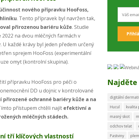
účinnost nového přípravku HooFoss,
hliníku
. Tento přípravek byl navržen tak,
iloval přirozenou bariéru kůže
. Studie
e 2022 na dvou mléčných farmách v
. U každé krávy byl jeden předem určený
šetřen sprejem HooFoss (experimentální
uze omyt (kontrolní skupina).
Najděte 
žití přípravku HooFoss pro péči o
 onemocnění DD u dojnic v kontrolované
digitální dermati
ní přirozené ochranné bariéry kůže a na
Hucul
kvalita
ímto přístupem chtěli najít
efektivní a
rožených mléčných stádech.
masný skot
m
odchov telat
í tří klíčových vlastností
Pastviny
ple