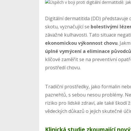
Digitální dermatitida (DD) představuj
skotu, vyznačující se
bolestivými léze
závažné kulhavosti. Tato situace nega
ekonomickou výkonnost chovu
. Jakm
úplné vymýcení a eliminace původc
klíčové zaměřit se na preventivní opatř
prostředí chovu.
Tradiční prostředky, jako formalin ne
paznehtů, s sebou nesou problémy. Nej
riziko pro lidské zdraví, ale také škodí
vědeckých důkazů o jejich skutečné úči
Klinická studie zkoumající nov