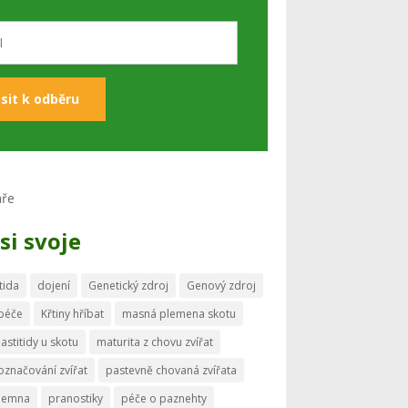
si svoje
tida
dojení
Genetický zdroj
Genový zdroj
 péče
Křtiny hříbat
masná plemena skotu
astitidy u skotu
maturita z chovu zvířat
označování zvířat
pastevně chovaná zvířata
memna
pranostiky
péče o paznehty