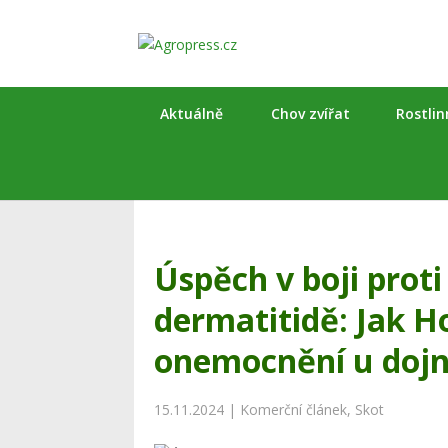
Aktuálně
Chov zvířat
Rostli
Úspěch v boji proti 
dermatitidě: Jak Ho
onemocnění u dojn
15.11.2024
|
Komerční článek
,
Skot