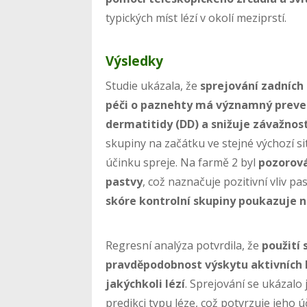
typických míst lézí v okolí meziprstí.
Výsledky
Studie ukázala, že
sprejování zadních
péči o paznehty má významný prevent
dermatitidy (DD) a snižuje závažnost
skupiny na začátku ve stejné výchozí s
účinku spreje. Na farmě 2 byl
pozorová
pastvy
, což naznačuje pozitivní vliv p
skóre kontrolní skupiny poukazuje n
Regresní analýza potvrdila, že
použití
pravděpodobnost výskytu aktivních 
jakýchkoli lézí
. Sprejování se ukázalo 
predikci typu léze, což potvrzuje jeho 