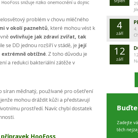
srpen
29
Ji
e celosvětový problém v chovu mléčného
4
P
mi v okolí paznehtů
, které mohou vést k
4.
září
C
tivně
ovlivňuje jak zdraví zvířat, tak
ile se DD jednou rozšíří v stádě, je
její
12
D
ů extrémně obtížné
. Z toho důvodu je
12
září
N
ení a redukci bakteriální zátěže v
bo síran měďnatý, používané pro ošetření
enže mohou dráždit kůži a představují
Buďte
 životnímu prostředí. Navíc chybí dostatek
nnosti.
Zadejte v
těch nejza
ý přípravek HooFoss