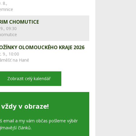
. 8.,
lemnice
RIM CHOMUTICE
 9., 09:30
homutice
OŽÍNKY OLOMOUCKÉHO KRAJE 2026
. 9., 10:00
áměšť na Hané
Zobrazit celý kalendář
 vždy v obraze!
áš email a my vám občas pošleme výběr
jímavější článků.