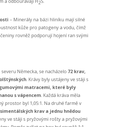
lm a odbourávají H
S.
2
osti
– Minerály na bázi hliníku mají silné
opustnost kůže pro patogeny a vodu, čímž
učeniny rovněž podporují hojení ran svými
a severu Německa, se nacházelo
72 krav,
holštýnských
. Krávy byly ustájeny ve stáji s
 gumovými matracemi, které byly
chanou s vápencem
. Každá kráva měla
ný prostor byl 1,05:1. Na druhé farmě v
 simentálských krav a jednu hnědou
jeny ve stáji s pryžovými rošty a pryžovými
my. Poměr zvířat na box byl rovněž 1:1,