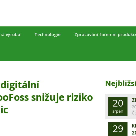
nná výroba
Technologie
Zpracování faremní produkc
digitální
Nejbližs
oFoss snižuje riziko
20
Z
ic
20
srpen
Č
29
K
2