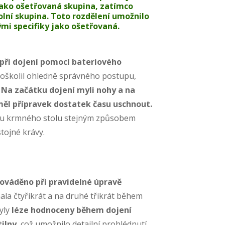
 jako ošetřovaná skupina, zatímco
lní skupina. Toto rozdělení umožnilo
ými specifiky jako ošetřovaná.
 při dojení pomocí bateriového
roškolil ohledně správného postupu,
.
Na začátku dojení myli nohy a na
 měl přípravek dostatek času uschnout.
li u krmného stolu stejným způsobem
tojné krávy.
rováděno při pravidelné úpravě
nala čtyřikrát a na druhé třikrát během
byly
léze hodnoceny během dojení
tilny
, což umožnilo detailní prohlédnutí