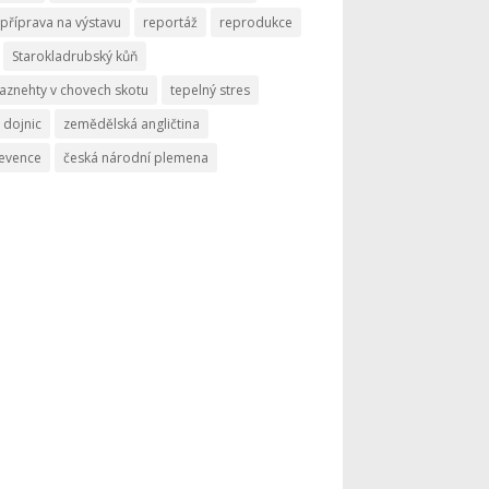
příprava na výstavu
reportáž
reprodukce
Starokladrubský kůň
aznehty v chovech skotu
tepelný stres
 dojnic
zemědělská angličtina
revence
česká národní plemena