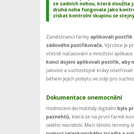
ze zadních nohou, která sloužila
druhá noha fungovala jako kontro
získat kontrolní skupinu se stejn
Zaměstnanci farmy
aplikovali postřik
zádového postřikovače.
Výrobce je p
včetně načasování a množství aplikace
konci dojení aplikovali postřik, aby
Jalovice a suchostojné krávy ošetřova
během jejich pobytu ve stáji pro suchos
Dokumentace onemocnění
Hodnocení dermatitidy digitální
bylo p
paznehtů
, která se na první farmě ko
celého mezidobí. Mezi těmito termíny 
pomocí teleskopického zrcadla a sví