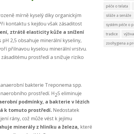
péče o telata
irozeně mírně kyselý díky organickým
siláže a senáže
i kontaktu s kejdou však zásaditost
systém péče o p
ní, ztrátě elasticity kůže a snížení
tradice
výživa
s pH 2,5 obsahuje minerální kyseliny,
zoohygiena a p
voří přilnavou kyselou minerální vrstvu.
 zásaditému prostředí a snižuje riziko
 anaerobní bakterie Treponema spp.
anaerobního prostředí. H
S eliminuje
2
erobní podmínky, a bakterie v lézích
vá k tomuto prostředí.
Nedostatek
jení rány, což může vést k jejímu
huje minerály z hliníku a železa,
které