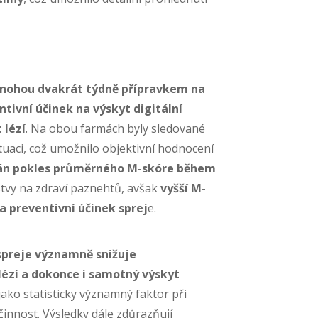
 nohou dvakrát týdně přípravkem na
ivní účinek na výskyt digitální
 lézí
. Na obou farmách byly sledované
ituaci, což umožnilo objektivní hodnocení
n pokles průměrného M-skóre během
astvy na zdraví paznehtů, avšak
vyšší M-
a preventivní účinek sprej
e.
 spreje významně snižuje
lézí a dokonce i samotný výskyt
jako statisticky významný faktor při
účinnost. Výsledky dále zdůrazňují