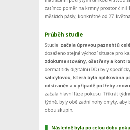
zatímco poměr na krmný prostor činil 1,
měsících pásly, konkrétně od 27. května 
Průběh studie
Studie
začala úpravou paznehtů cel
dosaženo stejné výchozí situace pro ka
zdokumentovány, ošetřeny a kontrol
dermatitidy digitální (DD) byly specifick
salicylovou, která byla aplikována po
odstraněn a v případě potřeby znovu
začala hlavní fáze pokusu. Třikrát týd
týdně, byly obě zadní nohy omyty, aby b
obou skupin.
Následně byla po celou dobu pok