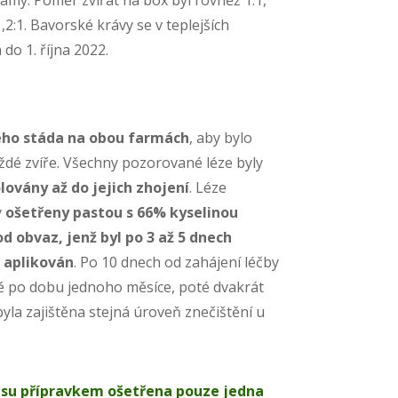
2:1. Bavorské krávy se v teplejších
do 1. října 2022.
ého stáda na obou farmách
, aby bylo
ždé zvíře. Všechny pozorované léze byly
ovány až do jejich zhojení
. Léze
y
ošetřeny pastou s 66% kyselinou
d obvaz, jenž byl po 3 až 5 dnech
 aplikován
. Po 10 dnech od zahájení léčby
ně po dobu jednoho měsíce, poté dvakrát
yla zajištěna stejná úroveň znečištění u
usu přípravkem ošetřena pouze jedna