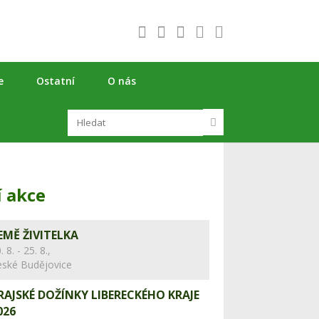
e
Ostatní
O nás
í akce
EMĚ ŽIVITELKA
. 8. - 25. 8.,
eské Budějovice
RAJSKÉ DOŽÍNKY LIBERECKÉHO KRAJE
026