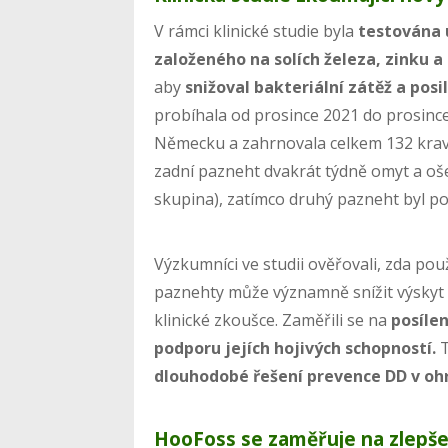
V rámci klinické studie byla
testována 
založeného na solích železa, zinku a 
aby
snižoval bakteriální zátěž a pos
probíhala od prosince 2021 do prosinc
Německu a zahrnovala celkem 132 krav
zadní pazneht dvakrát týdně omyt a o
skupina), zatímco druhý pazneht byl po
Výzkumníci ve studii ověřovali, zda pou
paznehty může významně snížit výskyt
klinické zkoušce. Zaměřili se na
posíle
podporu jejích hojivých schopností.
T
dlouhodobé řešení prevence DD v oh
HooFoss se zaměřuje na zlepšen