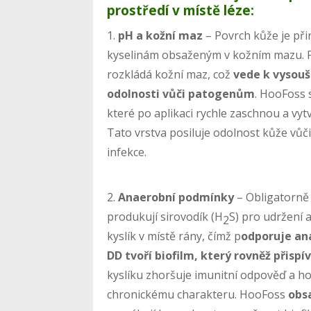
prostředí v místě léze:
1.
pH a kožní maz
– Povrch kůže je př
kyselinám obsaženým v kožním mazu. Př
rozkládá kožní maz, což
vede k vysouše
odolnosti vůči patogenům
. HooFoss 
které po aplikaci rychle zaschnou a vyt
Tato vrstva posiluje odolnost kůže vůči
infekce.
2.
Anaerobní podmínky
– Obligatorně
produkují sirovodík (H
S) pro udržení 
2
kyslík v místě rány, čímž p
odporuje ana
DD tvoří biofilm, který rovněž přispí
kyslíku zhoršuje imunitní odpověď a ho
chronickému charakteru. HooFoss
obsa